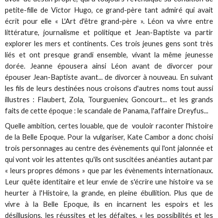
petite-fille de Victor Hugo, ce grand-père tant admiré qui avait
écrit pour elle « L'Art d'être grand-père ». Léon va vivre entre
littérature, journalisme et politique et Jean-Baptiste va partir
explorer les mers et continents. Ces trois jeunes gens sont très
liés et ont presque grandi ensemble, vivant la même jeunesse
dorée. Jeanne épousera ainsi Léon avant de divorcer pour
épouser Jean-Baptiste avant... de divorcer à nouveau. En suivant
les fils de leurs destinées nous croisons d'autres noms tout aussi
illustres : Flaubert, Zola, Tourgueniev, Goncourt... et les grands
faits de cette époque : le scandale de Panama, l'affaire Dreyfus...
Quelle ambition, certes louable, que de vouloir raconter l'histoire
de la Belle Epoque. Pour la vulgariser, Kate Cambor a donc choisi
trois personnages au centre des évènements qui l'ont jalonnée et
qui vont voir les attentes qu'ils ont suscitées anéanties autant par
« leurs propres démons » que par les évènements internationaux.
Leur quête identitaire et leur envie de s'écrire une histoire va se
heurter à l'Histoire, la grande, en pleine ébullition. Plus que de
vivre à la Belle Epoque, ils en incarnent les espoirs et les
désillusions, les réussites et les défaites, « les possibilités et les