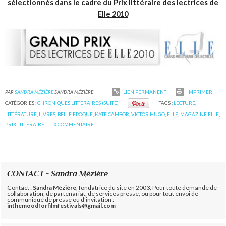
sélectionnés dans le cadre du Prix littéraire des lectrices de
Elle 2010
PAR
SANDRA MÉZIÈRE
SANDRA MÉZIÈRE
LIEN PERMANENT
IMPRIMER
CATÉGORIES :
CHRONIQUES LITTERAIRES (SUITE)
TAGS :
LECTURE
,
LITTÉRATURE
,
LIVRES
,
BELLE EPOQUE
,
KATE CAMBOR
,
VICTOR HUGO
,
ELLE
,
MAGAZINE ELLE
,
PRIX LITTÉRAIRE
0
COMMENTAIRE
CONTACT - Sandra Mézière
Contact :
Sandra Mézière
, fondatrice du site en 2003. Pour toute demande de
collaboration, de partenariat, de services presse, ou pour tout envoi de
communiqué de presse ou d'invitation :
inthemoodforfilmfestivals@gmail.com