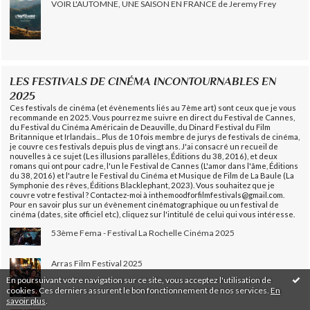
VOIR L'AUTOMNE, UNE SAISON EN FRANCE de Jeremy Frey
LES FESTIVALS DE CINÉMA INCONTOURNABLES EN
2025
Ces festivals de cinéma (et évènements liés au 7ème art) sont ceux que je vous
recommande en 2025. Vous pourrez me suivre en direct du Festival de Cannes,
du Festival du Cinéma Américain de Deauville, du Dinard Festival du Film
Britannique et Irlandais... Plus de 10 fois membre de jurys de festivals de cinéma,
je couvre ces festivals depuis plus de vingt ans. J'ai consacré un recueil de
nouvelles à ce sujet (Les illusions parallèles, Éditions du 38, 2016), et deux
romans qui ont pour cadre, l'un le Festival de Cannes (L'amor dans l'âme, Éditions
du 38, 2016) et l'autre le Festival du Cinéma et Musique de Film de La Baule (La
Symphonie des rêves, Éditions Blacklephant, 2023). Vous souhaitez que je
couvre votre festival ? Contactez-moi à inthemoodforfilmfestivals@gmail.com.
Pour en savoir plus sur un évènement cinématographique ou un festival de
cinéma (dates, site officiel etc), cliquez sur l'intitulé de celui qui vous intéresse.
53ème Fema - Festival La Rochelle Cinéma 2025
Arras Film Festival 2025
En poursuivant votre navigation sur ce site, vous acceptez l'utilisation de
cookies. Ces derniers assurent le bon fonctionnement de nos services.
En
savoir plus
.