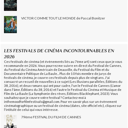
VICTOR COMME TOUT LE MONDE de Pascal Bonitzer
LES FESTIVALS DE CINÉMA INCONTOURNABLES EN
2026
Ces festivals de cinéma (et évènements liés au 7ème art) sont ceux que je vous
recommande en 2026. Vous pourrez me suivre en direct du Festival de Cannes,
du Festival du Cinéma Américain de Deauville, du Festival du Film et du
Documentaire Politique de La Baule... Plus de 10 fois membre de jurys de
festivals de cinéma, je couvre ces festivals depuis plus de vingt ans. J'ai
consacré un recueil de nouvelles à ce sujet (Les illusions parallèles, Éditions du
38, 2016), et deux romans qui ont pour cadre, l'un le Festival de Cannes (L'amor
dans l'âme, Éditions du 38, 2016) et l'autre le Festival du Cinéma et Musique de
Film de La Baule (La Symphonie des rêves, Éditions Blacklephant, 2023). Vous
souhaitez que je couvre votre festival ? Contactez-moi à
inthemoodforfilmfestivals@gmail.com. Pour en savoir plus sur un évènement
cinématographique ou un festival de cinéma (dates, site officiel etc), cliquez sur
l'intitulé de celui qui vous intéresse.
79ème FESTIVAL DU FILM DE CANNES