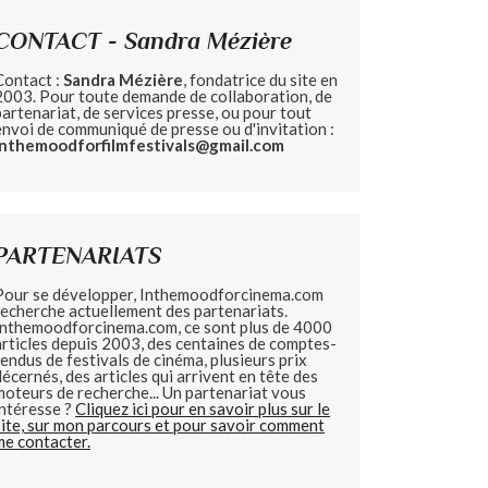
CONTACT - Sandra Mézière
Contact :
Sandra Mézière
, fondatrice du site en
2003. Pour toute demande de collaboration, de
partenariat, de services presse, ou pour tout
envoi de communiqué de presse ou d'invitation :
inthemoodforfilmfestivals@gmail.com
PARTENARIATS
Pour se développer, Inthemoodforcinema.com
recherche actuellement des partenariats.
Inthemoodforcinema.com, ce sont plus de 4000
articles depuis 2003, des centaines de comptes-
rendus de festivals de cinéma, plusieurs prix
décernés, des articles qui arrivent en tête des
moteurs de recherche... Un partenariat vous
intéresse ?
Cliquez ici pour en savoir plus sur le
site, sur mon parcours et pour savoir comment
me contacter.