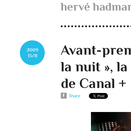
hervé hadma
Avant-premi
2009
13/11
la nuit », l
de Canal +
Share