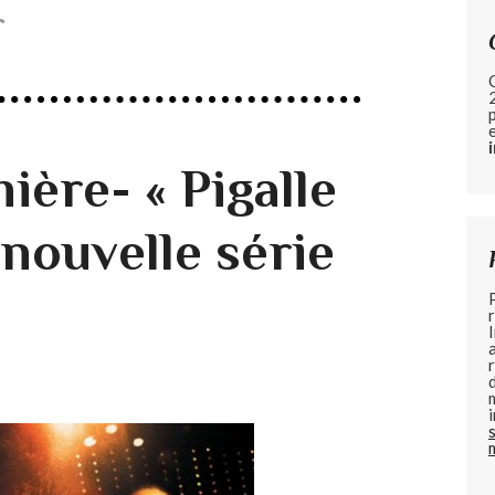
r
ère- « Pigalle
a nouvelle série