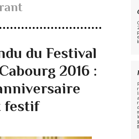
rant
du du Festival
 Cabourg 2016 :
nniversaire
 festif