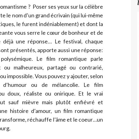
 romantisme ? Poser ses yeux sur la célèbre
e le nom d’un grand écrivain (qui lui-même
iques, le furent indéniablement) et dont la
eante vous serre le cœur de bonheur et de
e déjà une réponse… Le festival, chaque
y sont présentés, apporte aussi une réponse:
 polysémique. Le film romantique parle
x ou malheureux, partagé ou contrarié,
ou impossible. Vous pouvez y ajouter, selon
e d’humour ou de mélancolie. Le film
 doux, réaliste ou onirique. Et le vrai
ut sauf mièvre mais plutôt enfiévré et
e histoire d’amour, un film romantique
transforme, réchauffe l’âme et le coeur…un
ourg.