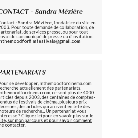
CONTACT - Sandra Mézière
Contact :
Sandra Mézière
, fondatrice du site en
2003. Pour toute demande de collaboration, de
partenariat, de services presse, ou pour tout
envoi de communiqué de presse ou d'invitation :
inthemoodforfilmfestivals@gmail.com
PARTENARIATS
Pour se développer, Inthemoodforcinema.com
recherche actuellement des partenariats.
Inthemoodforcinema.com, ce sont plus de 4000
articles depuis 2003, des centaines de comptes-
rendus de festivals de cinéma, plusieurs prix
décernés, des articles qui arrivent en tête des
moteurs de recherche... Un partenariat vous
intéresse ?
Cliquez ici pour en savoir plus sur le
site, sur mon parcours et pour savoir comment
me contacter.