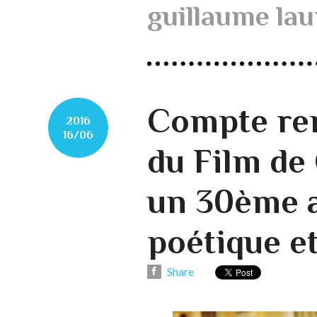
guillaume lau
Compte ren
2016
16/06
du Film de
un 30ème a
poétique et
Share