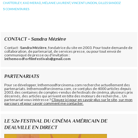
CHATTERLEY
,
KAD MERAD
,
MÉLANIE LAURENT
,
VINCENT LINDON
,
GILLES SANDOZ
5
COMMENTAIRES
CONTACT - Sandra Mézière
Contact :
Sandra Mézière
, fondatrice du site en 2003. Pour toute demande de
collaboration, de partenariat, de services presse, ou pour tout envoi de
communiqué de presse ou d'invitation :
inthemoodforfilmfestivals@gmail.com
PARTENARIATS
Pour se développer, Inthemoodforcinema.com recherche actuellement des
partenariats. Inthemoodforcinema.com, ce sont plus de 4000 articles depuis
2003, des centaines de comptes-rendus de festivals de cinéma, plusieurs prix
décernés, des articles qui arrivent en tête des moteurs de recherche... Un
partenariat vous intéresse ?
Cliquez ici pour en savoir plus sur le site, sur mon
parcours et pour savoir comment me contacter.
LE 52e FESTIVAL DU CINÉMA AMÉRICAIN DE
DEAUVILLE EN DIRECT