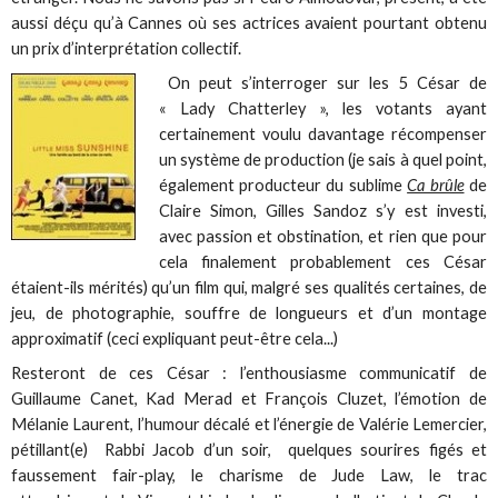
aussi déçu qu’à Cannes où ses actrices avaient pourtant obtenu
un prix d’interprétation collectif.
On peut s’interroger sur les 5 César de
« Lady Chatterley », les votants ayant
certainement voulu davantage récompenser
un système de production (je sais à quel point,
également producteur du sublime
Ca brûle
de
Claire Simon, Gilles Sandoz s’y est investi,
avec passion et obstination, et rien que pour
cela finalement probablement ces César
étaient-ils mérités) qu’un film qui, malgré ses qualités certaines, de
jeu, de photographie, souffre de longueurs et d’un montage
approximatif (ceci expliquant peut-être cela...)
Resteront de ces César : l’enthousiasme communicatif de
Guillaume Canet, Kad Merad et François Cluzet, l’émotion de
Mélanie Laurent, l’humour décalé et l’énergie de Valérie Lemercier,
pétillant(e) Rabbi Jacob d’un soir, quelques sourires figés et
faussement fair-play, le charisme de Jude Law, le trac