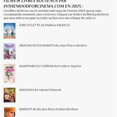
FILMS et LIVRES SOUTENUS PAR
INTHEMOODFORCINEMA.COM EN 2025 :
Ces films (et livres sur le cinéma) sont ceux de l'année 2025 que je vous
recommande vivement, sans réserves. Cliquez sur le titre du film (ou du livre)
qui vous intéresse pour accéder au lien vers ma critique de celui-ci.
À BICYCLETTE de Mathias MLEKUZ
AIMONS-NOUS VIVANTS de Jean-Pierre Améris
ANATOMIE DU CINÉMA de Frédéric Sojcher
AVIGNON de Johann Dionnet
BARDOT de Nicolas Bary et Alain Berliner