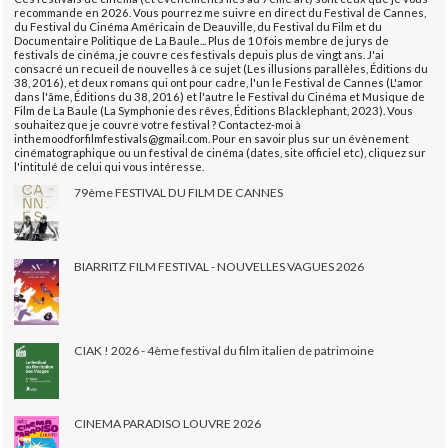
recommande en 2026. Vous pourrez me suivre en direct du Festival de Cannes,
du Festival du Cinéma Américain de Deauville, du Festival du Film et du
Documentaire Politique de La Baule... Plus de 10 fois membre de jurys de
festivals de cinéma, je couvre ces festivals depuis plus de vingt ans. J'ai
consacré un recueil de nouvelles à ce sujet (Les illusions parallèles, Éditions du
38, 2016), et deux romans qui ont pour cadre, l'un le Festival de Cannes (L'amor
dans l'âme, Éditions du 38, 2016) et l'autre le Festival du Cinéma et Musique de
Film de La Baule (La Symphonie des rêves, Éditions Blacklephant, 2023). Vous
souhaitez que je couvre votre festival ? Contactez-moi à
inthemoodforfilmfestivals@gmail.com. Pour en savoir plus sur un évènement
cinématographique ou un festival de cinéma (dates, site officiel etc), cliquez sur
l'intitulé de celui qui vous intéresse.
79ème FESTIVAL DU FILM DE CANNES
BIARRITZ FILM FESTIVAL - NOUVELLES VAGUES 2026
CIAK ! 2026 - 4ème festival du film italien de patrimoine
CINEMA PARADISO LOUVRE 2026