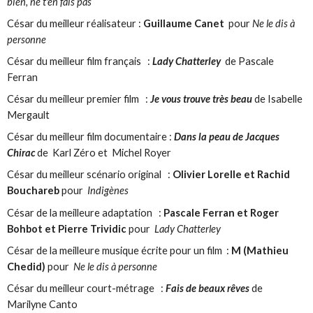
bien, ne t'en fais pas
César du meilleur réalisateur :
Guillaume Canet
pour
Ne le dis à
personne
César du meilleur film français :
Lady Chatterley
de Pascale
Ferran
César du meilleur premier film :
Je vous trouve très beau
de Isabelle
Mergault
César du meilleur film documentaire :
Dans la peau de Jacques
Chirac
de Karl Zéro et Michel Royer
César du meilleur scénario original :
Olivier Lorelle et Rachid
Bouchareb
pour
Indigènes
César de la meilleure adaptation :
Pascale Ferran et Roger
Bohbot et Pierre Trividic
pour
Lady Chatterley
César de la meilleure musique écrite pour un film :
M (Mathieu
Chedid)
pour
Ne le dis à personne
César du meilleur court-métrage :
Fais de beaux rêves
de
Marilyne Canto