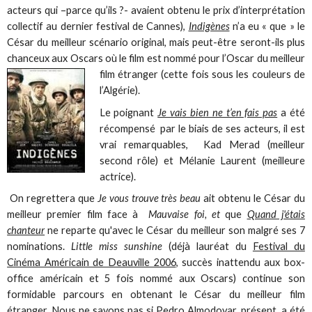
acteurs qui –parce qu’ils ?- avaient obtenu le prix d’interprétation
collectif au dernier festival de Cannes),
Indigènes
n’a eu « que » le
César du meilleur scénario original, mais peut-être seront-ils plus
chanceux aux Oscars où le film est nommé pour l’Oscar du meilleur
film étranger (cette fois
sous les couleurs de
l’Algérie).
Le poignant
Je vais bien ne t’en fais pas
a été
récompensé par le biais de ses acteurs, il est
vrai remarquables, Kad Merad (meilleur
second rôle) et Mélanie Laurent (meilleure
actrice).
On regrettera que
Je vous trouve très beau
ait obtenu le César du
meilleur premier film face à
Mauvaise foi, et
que
Quand j'étais
chanteur
ne reparte qu'avec le César du meilleur son malgré ses 7
nominations.
Little miss sunshine
(déjà lauréat du
Festival du
Cinéma Américain de Deauville 2006
, succès inattendu aux box-
office américain et 5 fois nommé aux Oscars) continue son
formidable parcours en obtenant le César du meilleur film
étranger. Nous ne savons pas si Pedro Almodovar, présent, a été