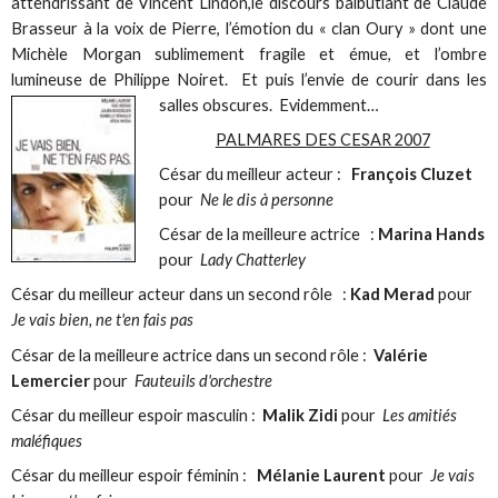
attendrissant de Vincent Lindon,le discours balbutiant de Claude
Brasseur à la voix de Pierre, l’émotion du « clan Oury » dont une
Michèle Morgan sublimement fragile et émue, et l’ombre
lumineuse de Philippe Noiret. Et puis l’envie de courir dans les
salles obscures.
Evidemment…
PALMARES DES CESAR 2007
César du meilleur acteur :
François Cluzet
pour
Ne le dis à personne
César de la meilleure actrice :
Marina Hands
pour
Lady Chatterley
César du meilleur acteur dans un second rôle :
Kad Merad
pour
Je vais bien, ne t'en fais pas
César de la meilleure actrice dans un second rôle :
Valérie
Lemercier
pour
Fauteuils d'orchestre
César du meilleur espoir masculin :
Malik Zidi
pour
Les amitiés
maléfiques
César du meilleur espoir féminin :
Mélanie Laurent
pour
Je vais