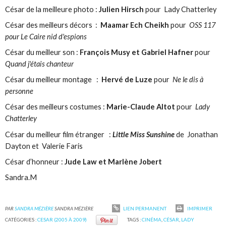
César de la meilleure photo :
Julien Hirsch
pour Lady Chatterley
César des meilleurs décors :
Maamar Ech Cheikh
pour
OSS 117
pour Le Caire nid d'espions
César du meilleur son :
François Musy et Gabriel Hafner
pour
Quand j'étais chanteur
César du meilleur montage :
Hervé de Luze
pour
Ne le dis à
personne
César des meilleurs costumes :
Marie-Claude Altot
pour
Lady
Chatterley
César du meilleur film étranger :
Little Miss Sunshine
de Jonathan
Dayton et Valerie Faris
César d’honneur :
Jude Law et Marlène Jobert
Sandra.M
PAR
SANDRA MÉZIÈRE
SANDRA MÉZIÈRE
LIEN PERMANENT
IMPRIMER
CATÉGORIES :
CESAR (2005 À 2009)
TAGS :
CINÉMA
,
CÉSAR
,
LADY