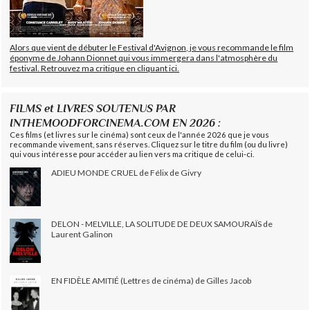
Alors que vient de débuter le Festival d'Avignon, je vous recommande le film
éponyme de Johann Dionnet qui vous immergera dans l'atmosphère du
festival. Retrouvez ma critique en cliquant ici.
FILMS et LIVRES SOUTENUS PAR
INTHEMOODFORCINEMA.COM EN 2026 :
Ces films (et livres sur le cinéma) sont ceux de l'année 2026 que je vous
recommande vivement, sans réserves. Cliquez sur le titre du film (ou du livre)
qui vous intéresse pour accéder au lien vers ma critique de celui-ci.
ADIEU MONDE CRUEL de Félix de Givry
DELON - MELVILLE, LA SOLITUDE DE DEUX SAMOURAÏS de
Laurent Galinon
EN FIDÈLE AMITIÉ (Lettres de cinéma) de Gilles Jacob