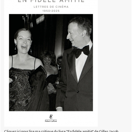
Cliquez ici pour lire ma critique du livre "En fidèle amitié" de Gilles Jacob