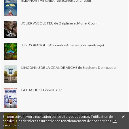
ELEANOR THE GREAT de Scarlett Johansson
JOUER AVEC LE FEU de Delphine et Muriel Coulin
JUS D'ORANGE d'Alexandre Athané (court-métrage)
L'INCONNU DE LA GRANDE ARCHE de Stéphane Demoustier
LA CACHE de Lionel Baier
LA CHAMBRE D'À CÔTÉ de Pedro Almodovar
En poursuivant votre navigation sur ce site, vous acceptez l'utilisation de
cookies. Ces derniers assurent le bon fonctionnement de nos services.
En
savoir plus
.