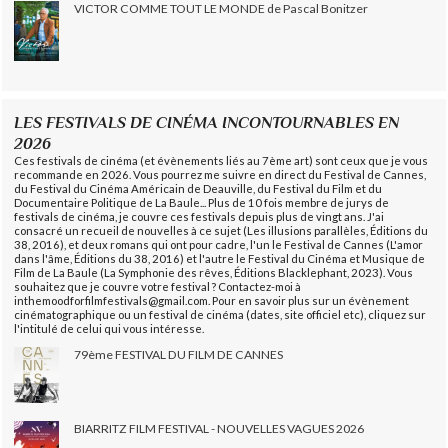
VICTOR COMME TOUT LE MONDE de Pascal Bonitzer
LES FESTIVALS DE CINÉMA INCONTOURNABLES EN
2026
Ces festivals de cinéma (et évènements liés au 7ème art) sont ceux que je vous
recommande en 2026. Vous pourrez me suivre en direct du Festival de Cannes,
du Festival du Cinéma Américain de Deauville, du Festival du Film et du
Documentaire Politique de La Baule... Plus de 10 fois membre de jurys de
festivals de cinéma, je couvre ces festivals depuis plus de vingt ans. J'ai
consacré un recueil de nouvelles à ce sujet (Les illusions parallèles, Éditions du
38, 2016), et deux romans qui ont pour cadre, l'un le Festival de Cannes (L'amor
dans l'âme, Éditions du 38, 2016) et l'autre le Festival du Cinéma et Musique de
Film de La Baule (La Symphonie des rêves, Éditions Blacklephant, 2023). Vous
souhaitez que je couvre votre festival ? Contactez-moi à
inthemoodforfilmfestivals@gmail.com. Pour en savoir plus sur un évènement
cinématographique ou un festival de cinéma (dates, site officiel etc), cliquez sur
l'intitulé de celui qui vous intéresse.
79ème FESTIVAL DU FILM DE CANNES
BIARRITZ FILM FESTIVAL - NOUVELLES VAGUES 2026