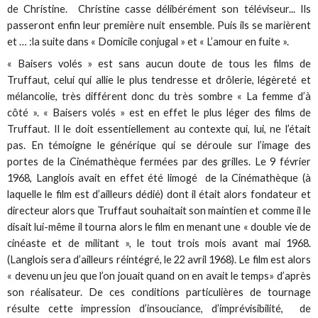
de Christine. Christine casse délibérément son téléviseur... Ils
passeront enfin leur première nuit ensemble. Puis ils se marièrent
et … :la suite dans « Domicile conjugal » et « L’amour en fuite ».
« Baisers volés » est sans aucun doute de tous les films de
Truffaut, celui qui allie le plus tendresse et drôlerie, légèreté et
mélancolie, très différent donc du très sombre « La femme d’à
côté ». « Baisers volés » est en effet le plus léger des films de
Truffaut. Il le doit essentiellement au contexte qui, lui, ne l’était
pas. En témoigne le générique qui se déroule sur l’image des
portes de la Cinémathèque fermées par des grilles. Le 9 février
1968, Langlois avait en effet été limogé de la Cinémathèque (à
laquelle le film est d’ailleurs dédié) dont il était alors fondateur et
directeur alors que Truffaut souhaitait son maintien et comme il le
disait lui-même il tourna alors le film en menant une « double vie de
cinéaste et de militant », le tout trois mois avant mai 1968.
(Langlois sera d’ailleurs réintégré, le 22 avril 1968). Le film est alors
« devenu un jeu que l’on jouait quand on en avait le temps» d’après
son réalisateur. De ces conditions particulières de tournage
résulte cette impression d’insouciance, d’imprévisibilité, de