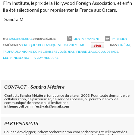
Film Institute, le prix de la Hollywood Foreign Association, et enfin
il a été sélectionné pour représenter la France aux Oscars.
Sandra.M
PAR
SANDRA MÉZIÈRE
SANDRA MÉZIÈRE
LIEN PERMANENT
IMPRIMER
CATÉGORIES :
CRITIQUES DE CLASSIQUES DU SEPTIEME ART
TAGS :
CINÉMA
,
TRUFFAUT
,
ANTOINE DOINEL
,
BAISERS VOLÉS
,
JEAN-PIERRE LÉAUD
,
CLAUDE JADE
,
DELPHINE SEYRIG
0
COMMENTAIRE
CONTACT - Sandra Mézière
Contact :
Sandra Mézière
, fondatrice du site en 2003. Pour toute demande de
collaboration, de partenariat, de services presse, ou pour tout envoi de
communiqué de presse ou d'invitation :
inthemoodforfilmfestivals@gmail.com
PARTENARIATS
Pour se développer, Inthemoodforcinema.com recherche actuellement des