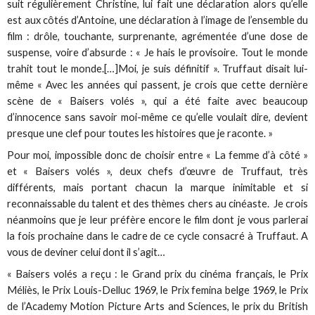
suit régulièrement Christine, lui fait une déclaration alors qu’elle
est aux côtés d’Antoine, une déclaration à l’image de l’ensemble du
film : drôle, touchante, surprenante, agrémentée d’une dose de
suspense, voire d’absurde : « Je hais le provisoire. Tout le monde
trahit tout le monde.[…]Moi, je suis définitif ». Truffaut disait lui-
même « Avec les années qui passent, je crois que cette dernière
scène de « Baisers volés », qui a été faite avec beaucoup
d’innocence sans savoir moi-même ce qu’elle voulait dire, devient
presque une clef pour toutes les histoires que je raconte. »
Pour moi, impossible donc de choisir entre « La femme d’à côté »
et « Baisers volés », deux chefs d’œuvre de Truffaut, très
différents, mais portant chacun la marque inimitable et si
reconnaissable du talent et des thèmes chers au cinéaste. Je crois
néanmoins que je leur préfère encore le film dont je vous parlerai
la fois prochaine dans le cadre de ce cycle consacré à Truffaut. A
vous de deviner celui dont il s’agit…
« Baisers volés a reçu : le Grand prix du cinéma français, le Prix
Méliès, le Prix Louis-Delluc 1969, le Prix femina belge 1969, le Prix
de l’Academy Motion Picture Arts and Sciences, le prix du British