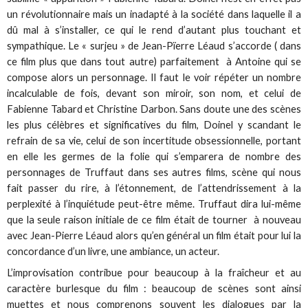
un révolutionnaire mais un inadapté à la société dans laquelle il a
dû mal à s’installer, ce qui le rend d’autant plus touchant et
sympathique. Le « surjeu » de Jean-Pïerre Léaud s’accorde ( dans
ce film plus que dans tout autre) parfaitement à Antoine qui se
compose alors un personnage. Il faut le voir répéter un nombre
incalculable de fois, devant son miroir, son nom, et celui de
Fabienne Tabard et Christine Darbon. Sans doute une des scènes
les plus célèbres et significatives du film, Doinel y scandant le
refrain de sa vie, celui de son incertitude obsessionnelle, portant
en elle les germes de la folie qui s’emparera de nombre des
personnages de Truffaut dans ses autres films, scène qui nous
fait passer du rire, à l’étonnement, de l’attendrissement à la
perplexité à l’inquiétude peut-être même. Truffaut dira lui-même
que la seule raison initiale de ce film était de tourner à nouveau
avec Jean-Pierre Léaud alors qu’en général un film était pour lui la
concordance d’un livre, une ambiance, un acteur.
L’improvisation contribue pour beaucoup à la fraîcheur et au
caractère burlesque du film : beaucoup de scènes sont ainsi
muettes et nous comprenons souvent les dialogues par la