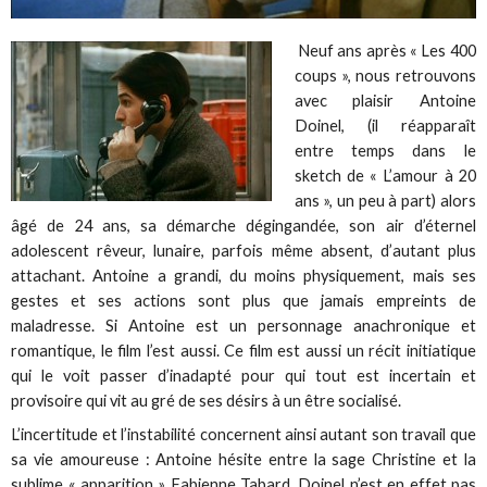
Neuf ans après « Les 400
coups », nous retrouvons
avec plaisir Antoine
Doinel, (il réapparaît
entre temps dans le
sketch de « L’amour à 20
ans », un peu à part) alors
âgé de 24 ans, sa démarche dégingandée, son air d’éternel
adolescent rêveur, lunaire, parfois même absent, d’autant plus
attachant. Antoine a grandi, du moins physiquement, mais ses
gestes et ses actions sont plus que jamais empreints de
maladresse. Si Antoine est un personnage anachronique et
romantique, le film l’est aussi. Ce film est aussi un récit initiatique
qui le voit passer d’inadapté pour qui tout est incertain et
provisoire qui vit au gré de ses désirs à un être socialisé.
L’incertitude et l’instabilité concernent ainsi autant son travail que
sa vie amoureuse : Antoine hésite entre la sage Christine et la
sublime « apparition » Fabienne Tabard. Doinel n’est en effet pas