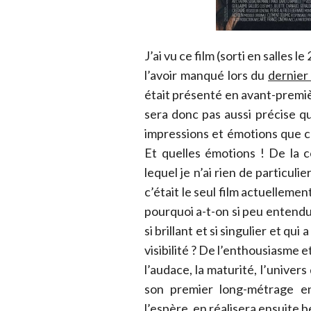
J’ai vu ce film (sorti en salles l
l’avoir manqué lors du
dernier
était présenté en avant-premiè
sera donc pas aussi précise que
impressions et émotions que ce 
Et quelles émotions ! De la c
lequel je n’ai rien de particul
c’était le seul film actuellemen
pourquoi a-t-on si peu entendu 
si brillant et si singulier et q
visibilité ? De l’enthousiasme et
l’audace, la maturité, l’univer
son premier long-métrage e
l’espère, en réalisera ensuite 