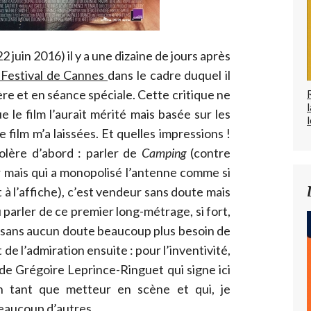
e 22 juin 2016) il y a une dizaine de jours après
 Festival de Cannes
dans le cadre duquel il
re et en séance spéciale. Cette critique ne
 le film l’aurait mérité mais basée sur les
l
film m’a laissées. Et quelles impressions !
olère d’abord : parler de
Camping
(contre
ier mais qui a monopolisé l’antenne comme si
t à l’affiche), c’est vendeur sans doute mais
parler de ce premier long-métrage, si fort,
ui a sans aucun doute beaucoup plus besoin de
 de l’admiration ensuite : pour l’inventivité,
s de Grégoire Leprince-Ringuet qui signe ici
n tant que metteur en scène et qui, je
beaucoup d’autres.