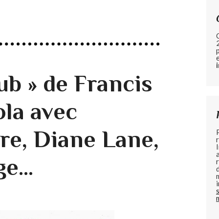
ub » de Francis
la avec
re, Diane Lane,
ge…