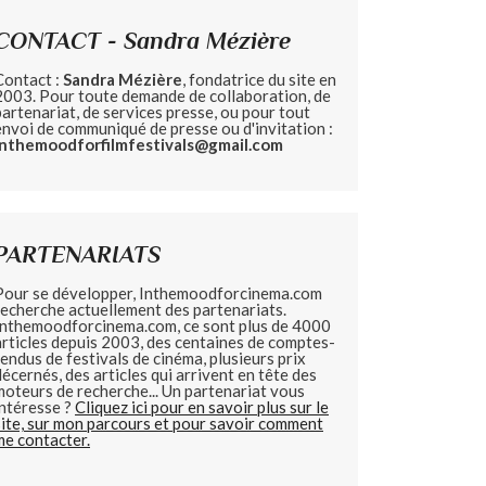
CONTACT - Sandra Mézière
Contact :
Sandra Mézière
, fondatrice du site en
2003. Pour toute demande de collaboration, de
partenariat, de services presse, ou pour tout
envoi de communiqué de presse ou d'invitation :
inthemoodforfilmfestivals@gmail.com
PARTENARIATS
Pour se développer, Inthemoodforcinema.com
recherche actuellement des partenariats.
Inthemoodforcinema.com, ce sont plus de 4000
articles depuis 2003, des centaines de comptes-
rendus de festivals de cinéma, plusieurs prix
décernés, des articles qui arrivent en tête des
moteurs de recherche... Un partenariat vous
intéresse ?
Cliquez ici pour en savoir plus sur le
site, sur mon parcours et pour savoir comment
me contacter.