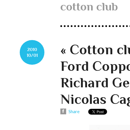
cotton club
« Cotton cl
2010
10/01
Ford Coppo
Richard Ge
Nicolas Ca
Share