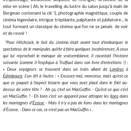
mise en scène ( Ah, le travelling du lustre du salon jusqu'à main de
Bergman contenant la clé !), photographie magnétique, couple de
cinéma légendaire, intrigue trépidante, palpitante et jubilatoire... le
tout formant un classique du cinéma que l'on ne se jamais de voir
et de revoir !
*Pour Hitchcock, le but du cinéma était avant tout d'embarquer le
spectateur, de le manipuler, quitte à faire quelques incohérences. A ceux
qui lui reprochait le manque de vraisemblance, il racontait l'histoire
suivante (comme il l'expliqua à Truffaut dans son livre d'entretiens !) :
« Deux voyageurs se trouvent dans un train allant de
Londres
à
Édimbourg
. L'un dit à l'autre : « Excusez-moi, monsieur, mais qu'est-ce
que ce paquet à l'aspect bizarre que vous avez placé dans le filet au-
dessus de votre tête ? - Ah ça, c'est un MacGuffin. - Qu'est-ce que c'est
un MacGuffin ? - Eh bien c'est un appareil pour attraper les
lions
dans
les montagnes d'
Écosse
- Mais il n'y a pas de lions dans les montagnes
d'Écosse. - Dans ce cas, ce n'est pas un MacGuffin » .