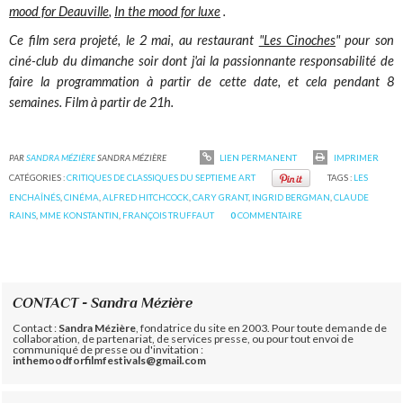
mood for Deauville
,
In the mood for luxe
.
Ce film sera projeté, le 2 mai, au restaurant
"Les Cinoches
" pour son
ciné-club du dimanche soir dont j'ai la passionnante responsabilité de
faire la programmation à partir de cette date, et cela pendant 8
semaines. Film à partir de 21h.
PAR
SANDRA MÉZIÈRE
SANDRA MÉZIÈRE
LIEN PERMANENT
IMPRIMER
CATÉGORIES :
CRITIQUES DE CLASSIQUES DU SEPTIEME ART
TAGS :
LES
ENCHAÎNÉS
,
CINÉMA
,
ALFRED HITCHCOCK
,
CARY GRANT
,
INGRID BERGMAN
,
CLAUDE
RAINS
,
MME KONSTANTIN
,
FRANÇOIS TRUFFAUT
0
COMMENTAIRE
CONTACT - Sandra Mézière
Contact :
Sandra Mézière
, fondatrice du site en 2003. Pour toute demande de
collaboration, de partenariat, de services presse, ou pour tout envoi de
communiqué de presse ou d'invitation :
inthemoodforfilmfestivals@gmail.com