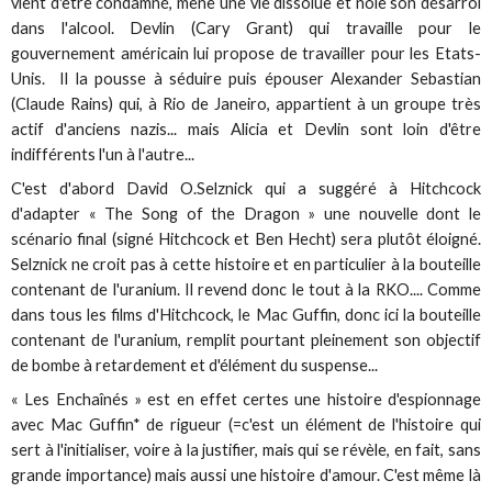
vient d'être condamné, mène une vie dissolue et noie son désarroi
dans l'alcool. Devlin (Cary Grant) qui travaille pour le
gouvernement américain lui propose de travailler pour les Etats-
Unis. Il la pousse à séduire puis épouser Alexander Sebastian
(Claude Rains) qui, à Rio de Janeiro, appartient à un groupe très
actif d'anciens nazis... mais Alicia et Devlin sont loin d'être
indifférents l'un à l'autre...
C'est d'abord David O.Selznick qui a suggéré à Hitchcock
d'adapter « The Song of the Dragon » une nouvelle dont le
scénario final (signé Hitchcock et Ben Hecht) sera plutôt éloigné.
Selznick ne croit pas à cette histoire et en particulier à la bouteille
contenant de l'uranium. Il revend donc le tout à la RKO.... Comme
dans tous les films d'Hitchcock, le Mac Guffin, donc ici la bouteille
contenant de l'uranium, remplit pourtant pleinement son objectif
de bombe à retardement et d'élément du suspense...
« Les Enchaînés » est en effet certes une histoire d'espionnage
avec Mac Guffin* de rigueur (=c'est un élément de l'histoire qui
sert à l'initialiser, voire à la justifier, mais qui se révèle, en fait, sans
grande importance) mais aussi une histoire d'amour. C'est même là