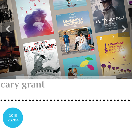
cary grant
2010
23/04