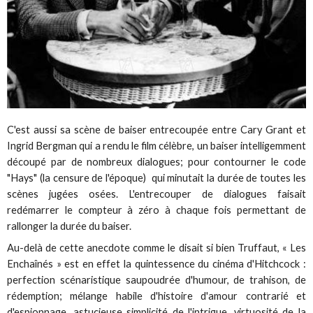
C'est aussi sa scène de baiser entrecoupée entre Cary Grant et
Ingrid Bergman qui a rendu le film célèbre, un baiser intelligemment
découpé par de nombreux dialogues; pour contourner le code
"Hays" (la censure de l'époque) qui minutait la durée de toutes les
scènes jugées osées. L'entrecouper de dialogues faisait
redémarrer le compteur à zéro à chaque fois permettant de
rallonger la durée du baiser.
Au-delà de cette anecdote comme le disait si bien Truffaut, « Les
Enchaînés » est en effet la quintessence du cinéma d'Hitchcock :
perfection scénaristique saupoudrée d'humour, de trahison, de
rédemption; mélange habile d'histoire d'amour contrarié et
d'espionnage, astucieuse simplicité de l'intrigue, virtuosité de la