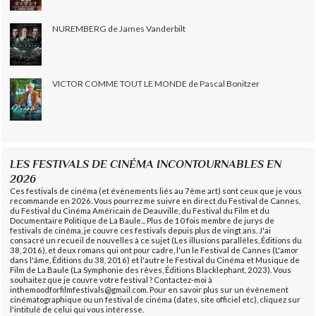
NUREMBERG de James Vanderbilt
VICTOR COMME TOUT LE MONDE de Pascal Bonitzer
LES FESTIVALS DE CINÉMA INCONTOURNABLES EN
2026
Ces festivals de cinéma (et évènements liés au 7ème art) sont ceux que je vous
recommande en 2026. Vous pourrez me suivre en direct du Festival de Cannes,
du Festival du Cinéma Américain de Deauville, du Festival du Film et du
Documentaire Politique de La Baule... Plus de 10 fois membre de jurys de
festivals de cinéma, je couvre ces festivals depuis plus de vingt ans. J'ai
consacré un recueil de nouvelles à ce sujet (Les illusions parallèles, Éditions du
38, 2016), et deux romans qui ont pour cadre, l'un le Festival de Cannes (L'amor
dans l'âme, Éditions du 38, 2016) et l'autre le Festival du Cinéma et Musique de
Film de La Baule (La Symphonie des rêves, Éditions Blacklephant, 2023). Vous
souhaitez que je couvre votre festival ? Contactez-moi à
inthemoodforfilmfestivals@gmail.com. Pour en savoir plus sur un évènement
cinématographique ou un festival de cinéma (dates, site officiel etc), cliquez sur
l'intitulé de celui qui vous intéresse.