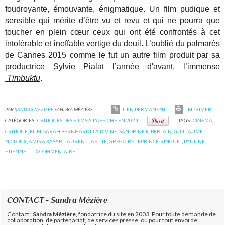
foudroyante, émouvante, énigmatique. Un film pudique et
sensible qui mérite d’être vu et revu et qui ne pourra que
toucher en plein cœur ceux qui ont été confrontés à cet
intolérable et ineffable vertige du deuil. L’oublié du palmarès
de Cannes 2015 comme le fut un autre film produit par sa
productrice Sylvie Pialat l’année d'avant, l’immense
Timbuktu
.
PAR
SANDRA MÉZIÈRE
SANDRA MÉZIÈRE
LIEN PERMANENT
IMPRIMER
CATÉGORIES :
CRITIQUES DES FILMS A L'AFFICHE EN 2024
TAGS :
CINÉMA
,
CRITIQUE
,
FILM
,
SARAH BERNHARDT LA DIVINE
,
SANDRINE KIBERLAIN
,
GUILLAUME
NICLOUX
,
AMIRA XASAR
,
LAURENT LAFITTE
,
GRÉGOIRE LEPRINCE-RINGUET
,
PAULINE
ETIENNE
0
COMMENTAIRE
CONTACT - Sandra Mézière
Contact :
Sandra Mézière
, fondatrice du site en 2003. Pour toute demande de
collaboration, de partenariat, de services presse, ou pour tout envoi de