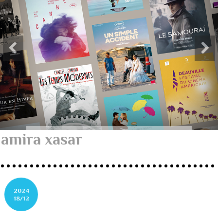
amira xasar
2024
18/12