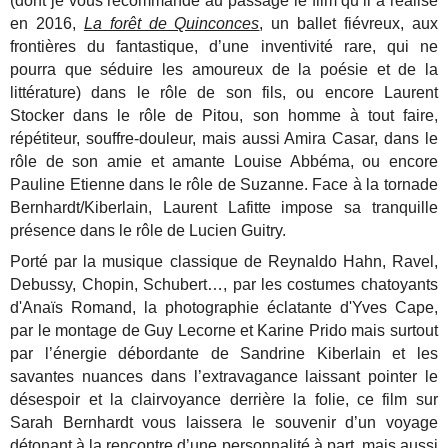
(dont je vous recommande au passage le film qu’il a réalisé
en 2016,
La forêt de Quinconces
, un ballet fiévreux, aux
frontières du fantastique, d’une inventivité rare, qui ne
pourra que séduire les amoureux de la poésie et de la
littérature) dans le rôle de son fils, ou encore Laurent
Stocker dans le rôle de Pitou, son homme à tout faire,
répétiteur, souffre-douleur, mais aussi Amira Casar, dans le
rôle de son amie et amante Louise Abbéma, ou encore
Pauline Etienne dans le rôle de Suzanne. Face à la tornade
Bernhardt/Kiberlain, Laurent Lafitte impose sa tranquille
présence dans le rôle de Lucien Guitry.
Porté par la musique classique de Reynaldo Hahn, Ravel,
Debussy, Chopin, Schubert…, par les costumes chatoyants
d'Anaïs Romand, la photographie éclatante d'Yves Cape,
par le montage de Guy Lecorne et Karine Prido mais surtout
par l’énergie débordante de Sandrine Kiberlain et les
savantes nuances dans l’extravagance laissant pointer le
désespoir et la clairvoyance derrière la folie, ce film sur
Sarah Bernhardt vous laissera le souvenir d’un voyage
détonant à la rencontre d’une personnalité à part, mais aussi