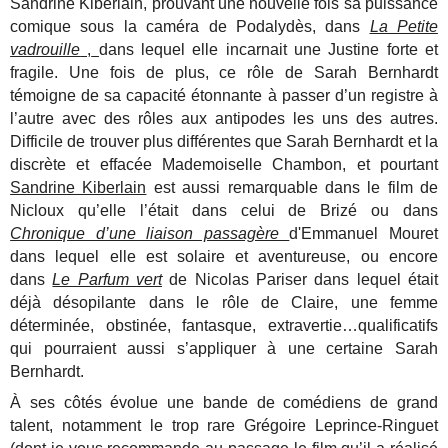
Sandrine Kiberlain, prouvant une nouvelle fois sa puissance
comique sous la caméra de Podalydès, dans
La Petite
vadrouille
,
dans lequel elle incarnait une Justine forte et
fragile. Une fois de plus, ce rôle de Sarah Bernhardt
témoigne de sa capacité étonnante à passer d’un registre à
l’autre avec des rôles aux antipodes les uns des autres.
Difficile de trouver plus différentes que Sarah Bernhardt et la
discrète et effacée Mademoiselle Chambon, et pourtant
Sandrine Kiberlain
est aussi remarquable dans le film de
Nicloux qu’elle l’était dans celui de Brizé ou dans
Chronique d’une liaison passagère
d'Emmanuel Mouret
dans lequel elle est solaire et aventureuse, ou encore
dans
Le Parfum vert
de Nicolas Pariser dans lequel était
déjà désopilante dans le rôle de Claire, une femme
déterminée, obstinée, fantasque, extravertie…qualificatifs
qui pourraient aussi s’appliquer à une certaine Sarah
Bernhardt.
À ses côtés évolue une bande de comédiens de grand
talent, notamment le trop rare Grégoire Leprince-Ringuet