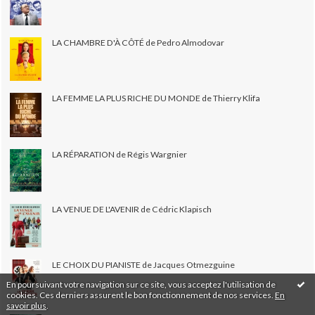
LA CHAMBRE D'À CÔTÉ de Pedro Almodovar
LA FEMME LA PLUS RICHE DU MONDE de Thierry Klifa
LA RÉPARATION de Régis Wargnier
LA VENUE DE L'AVENIR de Cédric Klapisch
LE CHOIX DU PIANISTE de Jacques Otmezguine
En poursuivant votre navigation sur ce site, vous acceptez l'utilisation de
cookies. Ces derniers assurent le bon fonctionnement de nos services.
En
savoir plus
.