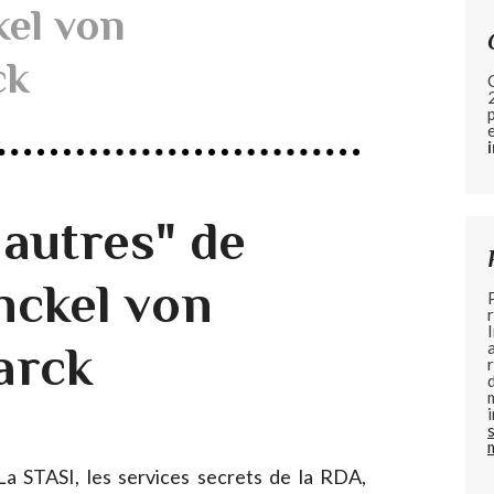
kel von
ck
 autres" de
nckel von
arck
a STASI, les services secrets de la RDA,