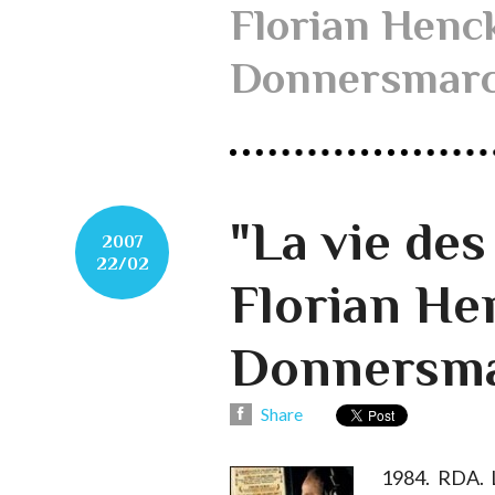
Florian Henc
Donnersmar
"La vie des
2007
22/02
Florian He
Donnersm
Share
1984. RDA. L