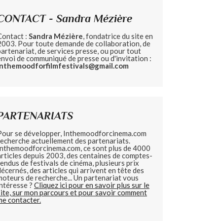
CONTACT - Sandra Mézière
Contact :
Sandra Mézière
, fondatrice du site en
2003. Pour toute demande de collaboration, de
partenariat, de services presse, ou pour tout
envoi de communiqué de presse ou d'invitation :
inthemoodforfilmfestivals@gmail.com
PARTENARIATS
Pour se développer, Inthemoodforcinema.com
recherche actuellement des partenariats.
Inthemoodforcinema.com, ce sont plus de 4000
articles depuis 2003, des centaines de comptes-
rendus de festivals de cinéma, plusieurs prix
décernés, des articles qui arrivent en tête des
moteurs de recherche... Un partenariat vous
intéresse ?
Cliquez ici pour en savoir plus sur le
site, sur mon parcours et pour savoir comment
me contacter.