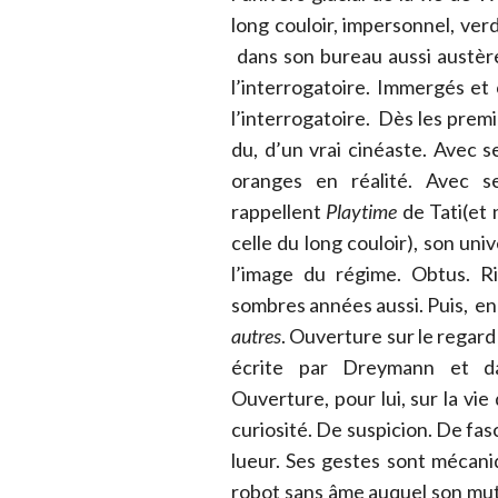
long couloir, impersonnel, verd
dans son bureau aussi austère
l’interrogatoire. Immergés et c
l’interrogatoire. Dès les premi
du, d’un vrai cinéaste. Avec 
oranges en réalité. Avec se
rappellent
Playtime
de Tati(et
celle du long couloir), son uni
l’image du régime. Obtus. Ri
sombres années aussi. Puis, en 
autres
. Ouverture sur le regard
écrite par Dreymann et dan
Ouverture, pour lui, sur la vi
curiosité. De suspicion. De fa
lueur. Ses gestes sont mécani
robot sans âme auquel son mut