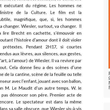
ait exécutant du régime. Les hommes ne
nistre de la Culture. Le film est la
ubtile, magnifique, que, si, les hommes
changer. Wiesler, surtout, va changer. Il
l va lire Brecht en cachette, s’émouvoir en
tant l’histoire d’amour dont il doit violer
ux prétextes. Pendant 2H17, si courtes
ndus aux lèvres, aux silences, aux gestes,
’art, à l’amour) de Wiesler. Il va revivre par
tout. Cela donne lieu a des scènes d’une
e de la cantine, scène de la feuille ou telle
seur avec l’enfant, jouant avec son ballon,
un M. Le Maudit d’un autre temps. W. le
va pas dénoncer son père. Premier acte de
s encore. Le spectateur est dans la même
 dans sa salle obscure, que Wiesler vis-à-vis