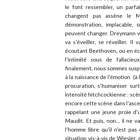
le font ressembler, un parf
changent pas assène le Mi
démonstration, implacable, s
peuvent changer. Dreymann va 
va s’éveiller, se réveiller. I
écoutant Beethoven, ou en écou
l’intimité sous de fallacie
finalement, nous sommes suspe
à la naissance de l’émotion (à l
procuration, s’humaniser sur
intensité hitchcockienne : scèn
encore cette scène dans l’ascen
rappelant une jeune proie d’
Maudit. Et puis, non… il ne 
l’homme libre qu’il n’est pa
situation vis-à-vis de Wiesler,