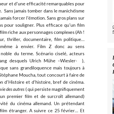
ueur et d’une efficacité remarquables pour
te. Sans jamais tomber dans le manichéisme
s jamais forcer l’émotion. Sans gros plans sur
ons pour souligner. Plus efficace qu’un film
film riche aux personnages complexes (Ah !
ur, thriller, documentaire, film politique…
t même à envier. Film Z donc au sens
 noble du terme. Scénario ciselé, acteurs
rang desquels Ulrich Mühe –Wiesler- ),
sique sans grandiloquence mais toujours à
 Stéphane Moucha, tout concourt à faire de
n d’Histoire et d’histoire, bref de cinéma.
vie des autres
( qui persiste magnifiquement
r un premier film et de surcroît allemand)
ntivité du cinéma allemand. Un prétendant
 film étranger. A suivre ce 25 février… Et