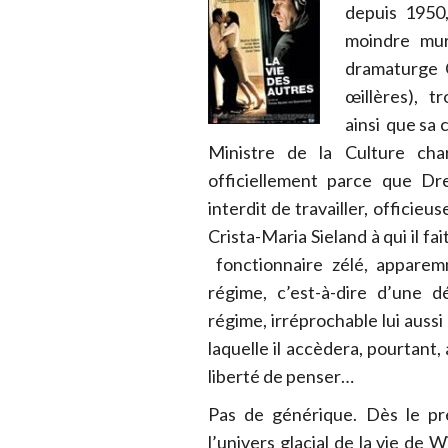
depuis 1950
moindre mur
dramaturge 
œillères), t
ainsi que sa 
Ministre de la Culture cha
officiellement parce que D
interdit de travailler, officie
Crista-Maria Sieland à qui il fa
fonctionnaire zélé, apparemm
régime, c’est-à-dire d’une d
régime, irréprochable lui auss
laquelle il accèdera, pourtant, 
liberté de penser…
Pas de générique. Dès le pr
l’univers glacial de la vie de 