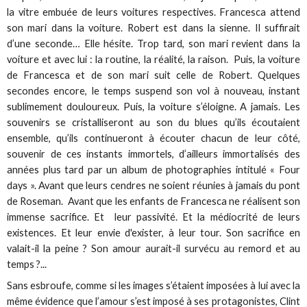
la vitre embuée de leurs voitures respectives. Francesca attend
son mari dans la voiture. Robert est dans la sienne. Il suffirait
d’une seconde… Elle hésite. Trop tard, son mari revient dans la
voiture et avec lui : la routine, la réalité, la raison. Puis, la voiture
de Francesca et de son mari suit celle de Robert. Quelques
secondes encore, le temps suspend son vol à nouveau, instant
sublimement douloureux. Puis, la voiture s’éloigne. A jamais. Les
souvenirs se cristalliseront au son du blues qu’ils écoutaient
ensemble, qu’ils continueront à écouter chacun de leur côté,
souvenir de ces instants immortels, d’ailleurs immortalisés des
années plus tard par un album de photographies intitulé « Four
days ». Avant que leurs cendres ne soient réunies à jamais du pont
de Roseman. Avant que les enfants de Francesca ne réalisent son
immense sacrifice. Et leur passivité. Et la médiocrité de leurs
existences. Et leur envie d'exister, à leur tour. Son sacrifice en
valait-il la peine ? Son amour aurait-il survécu au remord et au
temps ?...
Sans esbroufe, comme si les images s’étaient imposées à lui avec la
même évidence que l’amour s’est imposé à ses protagonistes, Clint