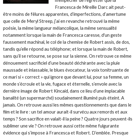
m’empêcher de regretter que la
Francesca de Mireille Darc ait peut-
être moins de fêlures apparentes, d’imperfections, d’amertume
que celle de Meryl Streep, j’ai en revanche retrouvé la même
poésie, la même langueur mélancolique, la même sensualité
notamment lorsque la main de Francesca caresse, d'un geste
faussement machinal, le col de la chemise de Robert assis, de dos,
tandis qu’elle répond au téléphone; et lorsque la main de Robert,
sans qu’il se retourne, se pose sur la sienne. On retrouve ce même
dénouement sacrificiel d’une beauté déchirante avec la pluie
maussade et inlassable, le blues évocateur, la voix tonitruante de
ce mari si « correct » qui ignore que devant lui, pour sa femme, un
monde s’écroule et la vie, fugace et éternelle, s’envole avec la
dernière image de Robert Kincaid, dans ce lieu d’une implacable
banalité (un supermarché) soudainement illuminé puis éteint. A
jamais. On retrouve aussi les mêmes questionnements que dans le
film et le livre : un tel amour aurait-il survécu aux remords et aux
temps ? Son sacrifice en valait-il la peine ? Quatre jours peuvent-ils
sublimer une vie ? On retrouve aussi cette même fulgurante
évidence qui s’impose à Francesca et Robert. D’emblée. Presque