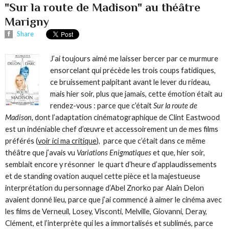
"Sur la route de Madison" au théâtre
Marigny
Share
J’ai toujours aimé me laisser bercer par ce murmure
ensorcelant qui précède les trois coups fatidiques,
ce bruissement palpitant avant le lever du rideau,
mais hier soir, plus que jamais, cette émotion était au
rendez-vous : parce que c’était
Sur la route de
Madison,
dont l’adaptation cinématographique de Clint Eastwood
est un indéniable chef d’œuvre et accessoirement un de mes films
préférés (
voir ici ma critique
), parce que c’était dans ce même
théâtre que j’avais vu
Variations Enigmatiques
et que, hier soir,
semblait encore y résonner le quart d’heure d’applaudissements
et de standing ovation auquel cette pièce et la majestueuse
interprétation du personnage d’Abel Znorko par Alain Delon
avaient donné lieu, parce que j’ai commencé à aimer le cinéma avec
les films de Verneuil, Losey, Visconti, Melville, Giovanni, Deray,
Clément, et l’interprète qui les a immortalisés et sublimés, parce