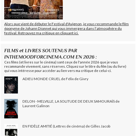
Alors que vient de débuter le Festival d'Avignon, je vous recommande le film
éponyme de Johann Dionnet qui vous immergera dans l'atmosphère du
festival. Retrouvez ma critique en cliquant ici.
FILMS et LIVRES SOUTENUS PAR
INTHEMOODFORCINEMA.COM EN 2026 :
Ces films (et livres sur le cinéma) sont ceux de l'année 2026 que je vous
recommande vivement, sans réserves. Cliquez sur le titre du film (ou du livre)
qui vous intéresse pour accéder au lien vers ma critique de celui-ci.
ADIEU MONDE CRUEL de Félix de Givry
DELON - MELVILLE, LA SOLITUDE DE DEUX SAMOURAÏS de
Laurent Galinon
EN FIDÈLE AMITIÉ (Lettres de cinéma) de Gilles Jacob