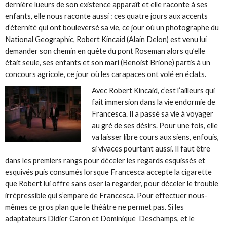
dernière lueurs de son existence apparaît et elle raconte à ses
enfants, elle nous raconte aussi : ces quatre jours aux accents
d’éternité qui ont bouleversé sa vie, ce jour où un photographe du
National Geographic, Robert Kincaid (Alain Delon) est venu lui
demander son chemin en quête du pont Roseman alors qu’elle
était seule, ses enfants et son mari (Benoist Brione) partis à un
concours agricole, ce jour où les carapaces ont volé en éclats.
Avec Robert Kincaid, c’est l’ailleurs qui
fait immersion dans la vie endormie de
Francesca. Il a passé sa vie à voyager
au gré de ses désirs. Pour une fois, elle
va laisser libre cours aux siens, enfouis,
si vivaces pourtant aussi. Il faut être
dans les premiers rangs pour déceler les regards esquissés et
esquivés puis consumés lorsque Francesca accepte la cigarette
que Robert lui offre sans oser la regarder, pour déceler le trouble
irrépressible qui s’empare de Francesca. Pour effectuer nous-
mêmes ce gros plan que le théâtre ne permet pas. Si les
adaptateurs Didier Caron et Dominique Deschamps, et le