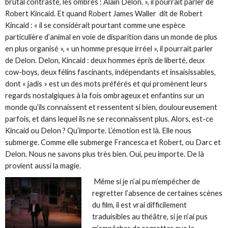
brutal contraste, les ombres : Alain Delon. », il pourrait parler de
Robert Kincaid. Et quand Robert James Waller dit de Robert
Kincaid : « il se considérait pourtant comme une espèce
particulière d’animal en voie de disparition dans un monde de plus
en plus organisé », « un homme presque irréel », il pourrait parler
de Delon. Delon, Kincaid : deux hommes épris de liberté, deux
cow-boys, deux félins fascinants, indépendants et insaisissables,
dont « jadis » est un des mots préférés et qui promènent leurs
regards nostalgiques à la fois ombrageux et enfantins sur un
monde qu’ils connaissent et ressentent si bien, douloureusement
parfois, et dans lequel ils ne se reconnaissent plus. Alors, est-ce
Kincaid ou Delon ? Qu’importe. L’émotion est là. Elle nous
submerge. Comme elle submerge Francesca et Robert, ou Darc et
Delon. Nous ne savons plus très bien. Oui, peu importe. De là
provient aussi la magie.
Même si je n’ai pu m’empêcher de
regretter l’absence de certaines scènes
du film, il est vrai difficilement
traduisibles au théâtre, si je n’ai pus