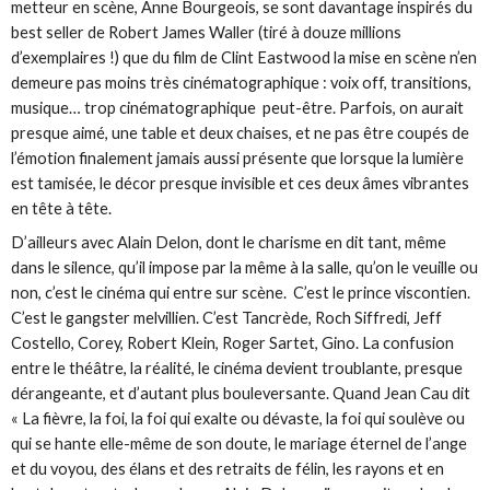
metteur en scène, Anne Bourgeois, se sont davantage inspirés du
best seller de Robert James Waller (tiré à douze millions
d’exemplaires !) que du film de Clint Eastwood la mise en scène n’en
demeure pas moins très cinématographique : voix off, transitions,
musique… trop cinématographique peut-être. Parfois, on aurait
presque aimé, une table et deux chaises, et ne pas être coupés de
l’émotion finalement jamais aussi présente que lorsque la lumière
est tamisée, le décor presque invisible et ces deux âmes vibrantes
en tête à tête.
D’ailleurs avec Alain Delon, dont le charisme en dit tant, même
dans le silence, qu’il impose par la même à la salle, qu’on le veuille ou
non, c’est le cinéma qui entre sur scène. C’est le prince viscontien.
C’est le gangster melvillien. C’est Tancrède, Roch Siffredi, Jeff
Costello, Corey, Robert Klein, Roger Sartet, Gino. La confusion
entre le théâtre, la réalité, le cinéma devient troublante, presque
dérangeante, et d’autant plus bouleversante. Quand Jean Cau dit
« La fièvre, la foi, la foi qui exalte ou dévaste, la foi qui soulève ou
qui se hante elle-même de son doute, le mariage éternel de l’ange
et du voyou, des élans et des retraits de félin, les rayons et en