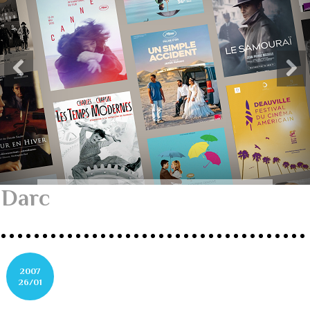
Darc
2007
26/01