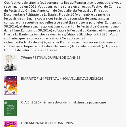
Ces festivals de cinéma (et évènements liés au 7ème art) sont ceux que je vous
recommande en 2026. Vous pourrez me suivre en direct du Festival de Cannes,
du Festival du Cinéma Américain de Deauville, du Festival du Film et du
Documentaire Politique de La Baule... Plus de 10 fois membre de jurys de
festivals de cinéma, je couvre ces festivals depuis plus de vingt ans. J'ai
consacré un recueil de nouvelles à ce sujet (Les illusions parallèles, Éditions du
38, 2016), et deux romans qui ont pour cadre, l'un le Festival de Cannes (L'amor
dans l'âme, Éditions du 38, 2016) et l'autre le Festival du Cinéma et Musique de
Film de La Baule (La Symphonie des rêves, Éditions Blacklephant, 2023). Vous
souhaitez que je couvre votre festival ? Contactez-moi à
inthemoodforfilmfestivals@gmail.com. Pour en savoir plus sur un évènement
cinématographique ou un festival de cinéma (dates, site officiel etc), cliquez sur
l'intitulé de celui qui vous intéresse.
79ème FESTIVAL DU FILM DE CANNES
BIARRITZ FILM FESTIVAL - NOUVELLES VAGUES 2026
CIAK ! 2026 - 4ème festival du film italien de patrimoine
CINEMA PARADISO LOUVRE 2026