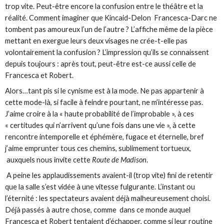
trop vite. Peut-être encore la confusion entre le théâtre et la
réalité. Comment imaginer que Kincaid-Delon Francesca-Darc ne
tombent pas amoureux l’un de l’autre ? L’affiche même de la pièce
mettant en exergue leurs deux visages ne crée-t-elle pas
volontairement la confusion ? L’impression qu’ils se connaissent
depuis toujours : après tout, peut-être est-ce aussi celle de
Francesca et Robert.
Alors…tant pis si le cynisme est à la mode. Ne pas appartenir à
cette mode-là, si facile à feindre pourtant, ne m’intéresse pas.
J’aime croire à la « haute probabilité de l’improbable », à ces
« certitudes qui n’arrivent qu’une fois dans une vie », à cette
rencontre intemporelle et éphémère, fugace et éternelle, bref
j’aime emprunter tous ces chemins, sublimement tortueux,
auxquels nous invite cette
Route de Madison
.
A peine les applaudissements avaient-il (trop vite) fini de retentir
que la salle s’est vidée à une vitesse fulgurante. L’instant ou
l’éternité : les spectateurs avaient déjà malheureusement choisi.
Déjà passés à autre chose, comme dans ce monde auquel
Francesca et Robert tentaient d’échapper, comme si leur routine