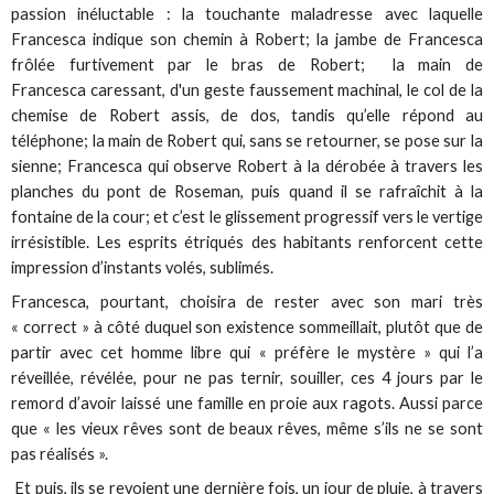
passion inéluctable : la touchante maladresse avec laquelle
Francesca indique son chemin à Robert; la jambe de Francesca
frôlée furtivement par le bras de Robert; la main de
Francesca caressant, d'un geste faussement machinal, le col de la
chemise de Robert assis, de dos, tandis qu’elle répond au
téléphone; la main de Robert qui, sans se retourner, se pose sur la
sienne; Francesca qui observe Robert à la dérobée à travers les
planches du pont de Roseman, puis quand il se rafraîchit à la
fontaine de la cour; et c’est le glissement progressif vers le vertige
irrésistible. Les esprits étriqués des habitants renforcent cette
impression d’instants volés, sublimés.
Francesca, pourtant, choisira de rester avec son mari très
« correct » à côté duquel son existence sommeillait, plutôt que de
partir avec cet homme libre qui « préfère le mystère » qui l’a
réveillée, révélée, pour ne pas ternir, souiller, ces 4 jours par le
remord d’avoir laissé une famille en proie aux ragots. Aussi parce
que « les vieux rêves sont de beaux rêves, même s’ils ne se sont
pas réalisés ».
Et puis, ils se revoient une dernière fois, un jour de pluie, à travers