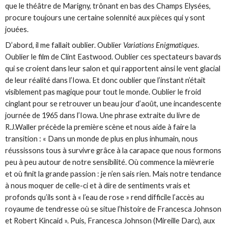
que le théâtre de Marigny, trônant en bas des Champs Elysées,
procure toujours une certaine solennité aux pièces qui y sont
jouées.
D’abord, il me fallait oublier. Oublier
Variations Enigmatiques
.
Oublier le film de Clint Eastwood. Oublier ces spectateurs bavards
qui se croient dans leur salon et qui rapportent ainsi le vent glacial
de leur réalité dans l’Iowa. Et donc oublier que l’instant n’était
visiblement pas magique pour tout le monde. Oublier le froid
cinglant pour se retrouver un beau jour d’août, une incandescente
journée de 1965 dans l’Iowa. Une phrase extraite du livre de
R.J.Waller précède la première scène et nous aide à faire la
transition : « Dans un monde de plus en plus inhumain, nous
réussissons tous à survivre grâce à la carapace que nous formons
peu à peu autour de notre sensibilité. Où commence la mièvrerie
et où finit la grande passion : je n’en sais rien. Mais notre tendance
à nous moquer de celle-ci et à dire de sentiments vrais et
profonds qu’ils sont à « l’eau de rose » rend difficile l’accès au
royaume de tendresse où se situe l’histoire de Francesca Johnson
et Robert Kincaid ». Puis, Francesca Johnson (Mireille Darc), aux