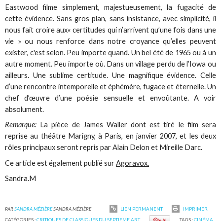
Eastwood filme simplement, majestueusement, la fugacité de
cette évidence. Sans gros plan, sans insistance, avec simplicité, il
nous fait croire aux« certitudes qui n’arrivent qu’une fois dans une
vie » ou nous renforce dans notre croyance qu’elles peuvent
exister, c'est selon. Peu importe quand. Un bel été de 1965 ou à un
autre moment. Peu importe où. Dans un village perdu de l’Iowa ou
ailleurs. Une sublime certitude. Une magnifique évidence. Celle
d’une rencontre intemporelle et éphémère, fugace et éternelle. Un
chef d’œuvre d’une poésie sensuelle et envoûtante. A voir
absolument.
Remarque:
La pièce de James Waller dont est tiré le film sera
reprise au théâtre Marigny, à Paris, en janvier 2007, et les deux
rôles principaux seront repris par Alain Delon et Mireille Darc.
Ce article est également publié sur
Agoravox.
Sandra.M
PAR
SANDRA MÉZIÈRE
SANDRA MÉZIÈRE
LIEN PERMANENT
IMPRIMER
CATÉGORIES :
CRITIQUES DE CLASSIQUES DU SEPTIEME ART
TAGS :
CINÉMA
,