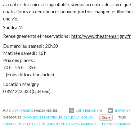
acceptez de croire à l’improbable, si vous acceptez de croire que
quatre jours ou deux heures peuvent parfois changer et illuminer
une vie.
Sandra.M
Renseignements et réservations :
http://www.theatremarigny.fr
Du mardi au samedi : 20h30
Matinée samedi : 16 h
Prix des places :
70 € - 55 € - 35 €
(Frais de location inclus)
Location Marigny
0 892 222 333 (0,34 €/m)
PAR
SANDRA MÉZIÈRE
SANDRA MÉZIÈRE
LIEN PERMANENT
IMPRIMER
CATÉGORIES :
CHRONIQUES THEATRALES
,
CYCLE ALAIN DELON
TAGS :
THÉÂTRE
,
DELON
,
DARC
,
SUR LA ROUTE DE MADISON
,
MARIGNY
12
COMMENTAIRES