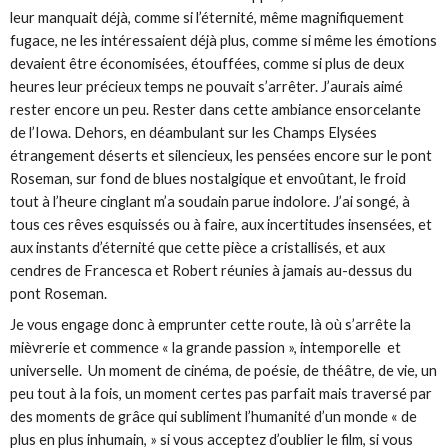
leur manquait déjà, comme si l’éternité, même magnifiquement
fugace, ne les intéressaient déjà plus, comme si même les émotions
devaient être économisées, étouffées, comme si plus de deux
heures leur précieux temps ne pouvait s’arrêter. J’aurais aimé
rester encore un peu. Rester dans cette ambiance ensorcelante
de l’Iowa. Dehors, en déambulant sur les Champs Elysées
étrangement déserts et silencieux, les pensées encore sur le pont
Roseman, sur fond de blues nostalgique et envoûtant, le froid
tout à l’heure cinglant m’a soudain parue indolore. J’ai songé, à
tous ces rêves esquissés ou à faire, aux incertitudes insensées, et
aux instants d’éternité que cette pièce a cristallisés, et aux
cendres de Francesca et Robert réunies à jamais au-dessus du
pont Roseman.
Je vous engage donc à emprunter cette route, là où s’arrête la
mièvrerie et commence « la grande passion », intemporelle et
universelle. Un moment de cinéma, de poésie, de théâtre, de vie, un
peu tout à la fois, un moment certes pas parfait mais traversé par
des moments de grâce qui subliment l’humanité d’un monde « de
plus en plus inhumain, » si vous acceptez d’oublier le film, si vous