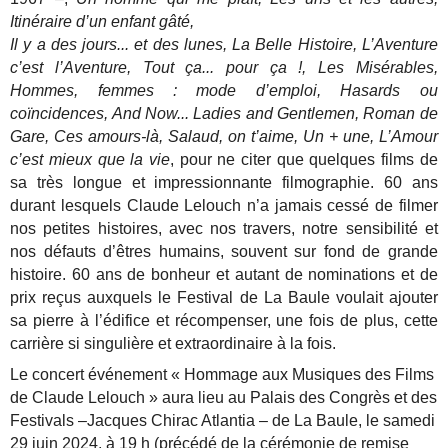
Itinéraire d’un enfant gâté,
Il y a des jours... et des lunes, La Belle Histoire, L’Aventure
c’est l’Aventure, Tout ça... pour ça !, Les Misérables,
Hommes, femmes : mode d’emploi, Hasards ou
coïncidences, And Now... Ladies and Gentlemen, Roman de
Gare, Ces amours-là, Salaud, on t’aime, Un + une, L’Amour
c’est mieux que la vie
, pour ne citer que quelques
films de
sa très longue et impressionnante filmographie.
60 ans
durant lesquels Claude Lelouch n’a jamais cessé de filmer
nos petites histoires, avec nos travers,
notre sensibilité et
nos défauts d’êtres humains, souvent sur fond de grande
histoire.
60 ans de bonheur et autant de nominations et de
prix reçus auxquels le Festival de La Baule voulait
ajouter
sa pierre à l’édifice et récompenser, une fois de plus, cette
carrière si singulière et extraordinaire
à la fois.
Le concert événement « Hommage aux Musiques des Films
de Claude Lelouch » aura lieu au Palais des Congrès et des
Festivals –Jacques
Chirac Atlantia – de La Baule, le samedi
29 juin 2024, à 19 h
(précédé de la cérémonie de remise