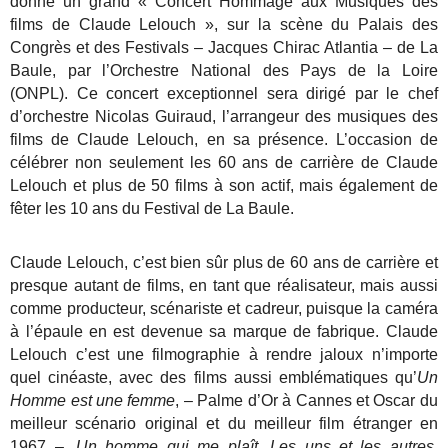
donné un grand « Concert Hommage aux Musiques des
films de Claude
Lelouch », sur la scène du Palais des
Congrès et des Festivals – Jacques Chirac Atlantia – de La
Baule, par
l’Orchestre National des Pays de la Loire
(ONPL). Ce concert exceptionnel sera dirigé par le chef
d’orchestre
Nicolas Guiraud, l’arrangeur des musiques des
films de Claude Lelouch, en sa présence.
L’occasion de
célébrer non seulement les 60 ans de carrière de Claude
Lelouch et plus de 50 films à son
actif, mais également de
fêter les 10 ans du Festival de La Baule.
Claude Lelouch, c’est bien sûr plus de 60 ans de carrière et
presque autant de films, en tant que réalisa
teur, mais aussi
comme producteur, scénariste et cadreur, puisque la caméra
à l’épaule en est devenue
sa marque de fabrique.
Claude
Lelouch c’est une filmographie à rendre jaloux n’importe
quel cinéaste, avec des films aussi emblé
matiques qu’
Un
Homme est une femme
, – Palme d’Or à Cannes et Oscar du
meilleur scénario original et
du meilleur film étranger en
1967 –,
Un homme qui me plaît, Les uns et les autres,