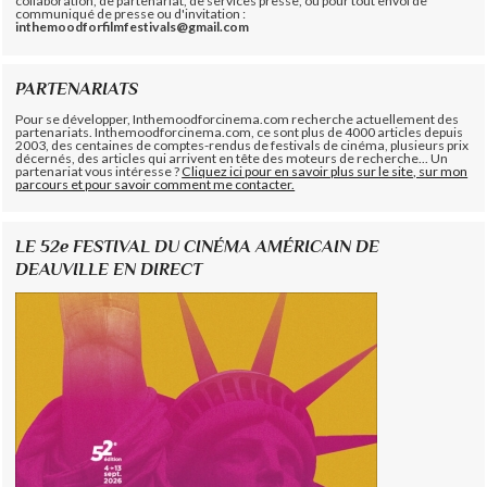
collaboration, de partenariat, de services presse, ou pour tout envoi de
communiqué de presse ou d'invitation :
inthemoodforfilmfestivals@gmail.com
PARTENARIATS
Pour se développer, Inthemoodforcinema.com recherche actuellement des
partenariats. Inthemoodforcinema.com, ce sont plus de 4000 articles depuis
2003, des centaines de comptes-rendus de festivals de cinéma, plusieurs prix
décernés, des articles qui arrivent en tête des moteurs de recherche... Un
partenariat vous intéresse ?
Cliquez ici pour en savoir plus sur le site, sur mon
parcours et pour savoir comment me contacter.
LE 52e FESTIVAL DU CINÉMA AMÉRICAIN DE
DEAUVILLE EN DIRECT