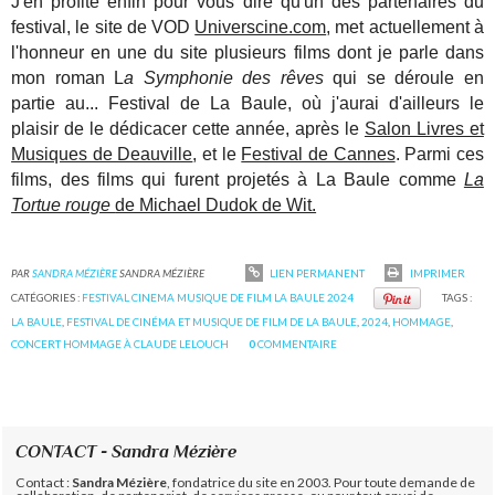
J'en profite enfin pour vous dire qu'un des partenaires du
festival, le site de VOD
Universcine.com
, met actuellement à
l'honneur en une du site plusieurs films dont je parle dans
mon roman L
a Symphonie des rêves
qui se déroule en
partie au... Festival de La Baule, où j'aurai d'ailleurs le
plaisir de le dédicacer cette année, après le
Salon Livres et
Musiques de Deauville
, et le
Festival de Cannes
. Parmi ces
films, des films qui furent projetés à La Baule comme
La
Tortue rouge
de Michael Dudok de Wit.
PAR
SANDRA MÉZIÈRE
SANDRA MÉZIÈRE
LIEN PERMANENT
IMPRIMER
CATÉGORIES :
FESTIVAL CINEMA MUSIQUE DE FILM LA BAULE 2024
TAGS :
LA BAULE
,
FESTIVAL DE CINÉMA ET MUSIQUE DE FILM DE LA BAULE
,
2024
,
HOMMAGE
,
CONCERT HOMMAGE À CLAUDE LELOUCH
0
COMMENTAIRE
CONTACT - Sandra Mézière
Contact :
Sandra Mézière
, fondatrice du site en 2003. Pour toute demande de