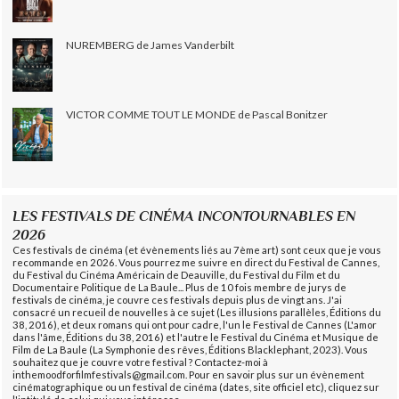
NUREMBERG de James Vanderbilt
VICTOR COMME TOUT LE MONDE de Pascal Bonitzer
LES FESTIVALS DE CINÉMA INCONTOURNABLES EN
2026
Ces festivals de cinéma (et évènements liés au 7ème art) sont ceux que je vous
recommande en 2026. Vous pourrez me suivre en direct du Festival de Cannes,
du Festival du Cinéma Américain de Deauville, du Festival du Film et du
Documentaire Politique de La Baule... Plus de 10 fois membre de jurys de
festivals de cinéma, je couvre ces festivals depuis plus de vingt ans. J'ai
consacré un recueil de nouvelles à ce sujet (Les illusions parallèles, Éditions du
38, 2016), et deux romans qui ont pour cadre, l'un le Festival de Cannes (L'amor
dans l'âme, Éditions du 38, 2016) et l'autre le Festival du Cinéma et Musique de
Film de La Baule (La Symphonie des rêves, Éditions Blacklephant, 2023). Vous
souhaitez que je couvre votre festival ? Contactez-moi à
inthemoodforfilmfestivals@gmail.com. Pour en savoir plus sur un évènement
cinématographique ou un festival de cinéma (dates, site officiel etc), cliquez sur