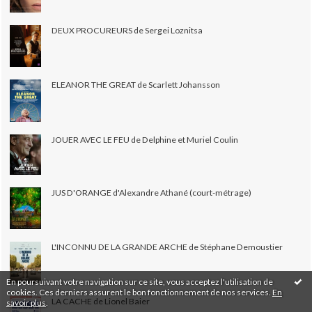
DEUX PROCUREURS de Sergei Loznitsa
ELEANOR THE GREAT de Scarlett Johansson
JOUER AVEC LE FEU de Delphine et Muriel Coulin
JUS D'ORANGE d'Alexandre Athané (court-métrage)
L'INCONNU DE LA GRANDE ARCHE de Stéphane Demoustier
En poursuivant votre navigation sur ce site, vous acceptez l'utilisation de
cookies. Ces derniers assurent le bon fonctionnement de nos services.
En
LA CACHE de Lionel Baier
savoir plus
.