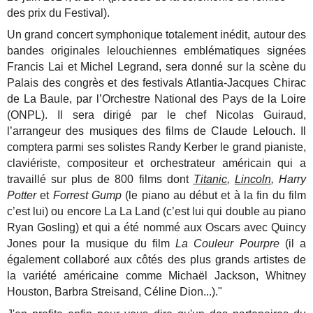
des prix du Festival).
Un grand concert symphonique totalement inédit, autour des
bandes originales lelouchiennes emblématiques signées
Francis Lai et Michel Legrand, sera donné sur la scène du
Palais des congrès et des festivals Atlantia-Jacques Chirac
de La Baule, par l’Orchestre National des Pays de la Loire
(ONPL). Il sera dirigé par le chef Nicolas Guiraud,
l’arrangeur des musiques des films de Claude Lelouch. Il
comptera parmi ses solistes Randy Kerber le grand pianiste,
claviériste, compositeur et orchestrateur américain qui a
travaillé sur plus de 800 films dont
Titanic
,
Lincoln
, Harry
Potter
et
Forrest Gump
(le piano au début et à la fin du film
c’est lui) ou encore La La Land (c’est lui qui double au piano
Ryan Gosling) et qui a été nommé aux Oscars avec Quincy
Jones pour la musique du film
La Couleur Pourpre
(il a
également collaboré aux côtés des plus grands artistes de
la variété américaine comme Michaël Jackson, Whitney
Houston, Barbra Streisand, Céline Dion...)."