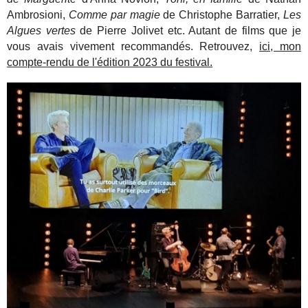
Ambrosioni,
Comme par magie
de Christophe Barratier,
Les
Algues vertes
de Pierre Jolivet etc. Autant de films que je
vous avais vivement recommandés. Retrouvez,
ici, mon
compte-rendu de l'édition 2023 du festival.