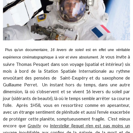
Plus qu'un documentaire,
16 levers de soleil
est en effet une véritable
Je vous invite à
expérience cinématographique à voir et vivre absolument.
suivre Thomas Pesquet dans son voyage (spatial et intérieur) six
mois à bord de la Station Spatiale Internationale au rythme
envoûtant des pensées de Saint-Exupéry et du saxophone de
Guillaume Perret. Un instant hors du temps, dans une autre
dimension, là où s'observent et se vivent 16 levers du soleil par
jour (sidérants de beauté), là où le temps semble arrêter sa course
folle. Après 1H58, vous en ressortirez comme en apesanteur,
avec un étrange sentiment de plénitude et aussi l'envie exacerbée
de protéger cette planète, somptueusement fragile. C'est mieux
encore que
Gravity
ou
Interstellar
(lequel n'en est pas moins un
voyage inoubliable aux confins de la galaxie, de la mort et de