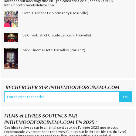
adresses sur mon magazine en ligne consacré à ce sujet depuis 2007,
Inthemoodforhotelsdeluxe.com.
Hôtel Barrière Le Normandy (Deauville)
Le Ciné-Bistrot Claude Lelouch (Trouville)
Mk2 Cinéma Hôtel Paradiso (Paris 12)
RECHERCHER SUR INTHEMOODFORCINEMA.COM
FILMS et LIVRES SOUTENUS PAR
INTHEMOODFORCINEMA.COM EN 2025 :
Ces films (et livres sur le cinéma) sont ceux de l'année 2025 que je vous
recommande vivement, sans réserves. Cliquez sur le titre du film (ou du livre)
qui vous intéresse pour accéder au lien vers ma critique de celui-ci.