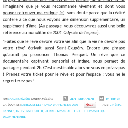
l’imaginaire que je vous recommande vivement et dont vous
pouvez retrouver ma critique, ici
), sans doute parce que la réalité
confère à ce que nous voyons une dimension supplémentaire, un
supplément d’âme. (Au passage, vous découvrirez aussi une belle
référence au monolithe de
2001, Odyssée de l'espace
).
"Faites que le rêve dévore votre vie afin que la vie ne dévore pas
votre rêve" écrivait aussi Saint-Exupéry. Encore une phrase
qu'aurait pu prononcer Thomas Pesquet. Un rêve que ce
documentaire captivant, sensoriel et intime, nous permet de
partager pendant 2h. C'est inestimable alors ne vous en privez pas
! Prenez votre ticket pour le rêve et pour l'espace : vous ne le
regretterez pas !
PAR
SANDRA MÉZIÈRE
SANDRA MÉZIÈRE
LIEN PERMANENT
IMPRIMER
CATÉGORIES :
CRITIQUES DES FILMS A L'AFFICHE EN 2008
TAGS :
CINÉMA
,
CANNES
,
16 LEVERS DE SOLEIL
,
PIERRE-EMMANUEL LEGOFF
,
THOMAS PESQUET
0
COMMENTAIRE