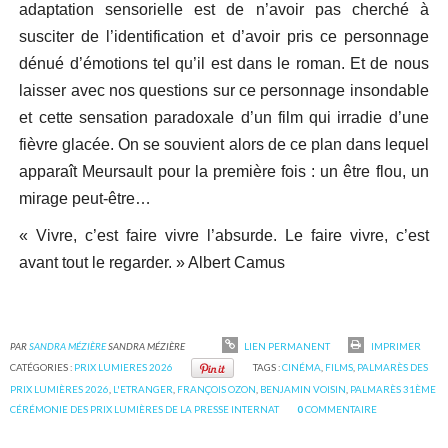
adaptation sensorielle est de n’avoir pas cherché à
susciter de l’identification et d’avoir pris ce personnage
dénué d’émotions tel qu’il est dans le roman. Et de nous
laisser avec nos questions sur ce personnage insondable
et cette sensation paradoxale d’un film qui irradie d’une
fièvre glacée. On se souvient alors de ce plan dans lequel
apparaît Meursault pour la première fois : un être flou, un
mirage peut-être…
« Vivre, c’est faire vivre l’absurde. Le faire vivre, c’est
avant tout le regarder. » Albert Camus
PAR
SANDRA MÉZIÈRE
SANDRA MÉZIÈRE
LIEN PERMANENT
IMPRIMER
CATÉGORIES :
PRIX LUMIERES 2026
TAGS :
CINÉMA
,
FILMS
,
PALMARÈS DES
PRIX LUMIÈRES 2026
,
L'ETRANGER
,
FRANÇOIS OZON
,
BENJAMIN VOISIN
,
PALMARÈS 31ÈME
CÉRÉMONIE DES PRIX LUMIÈRES DE LA PRESSE INTERNAT
0
COMMENTAIRE