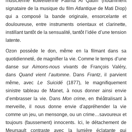
musicienne koweïtienne Fatima Al Qadiri (notamment
signataire de la musique du film
Atlantique
de Mati Diop)
qui a composé la bande originale, ensorcelante et
douloureuse, entre instruments orientaux et clarinette,
instillant tantôt de la sensualité, tantôt l’idée d’une tension
latente.
Ozon possède le don, même en la filmant dans sa
quotidienneté, de magnifier la vie. Comme le temps d’une
danse sur
Aimons-nous vivants
de François Valéry,
dans
Quand vient l’automne
. Dans
Frantz
, il parvient
même, avec
Le Suicidé
(1877), le magnifiquement
sinistre tableau de Manet, à nous donner ainsi envie
d’embrasser la vie. Dans
Mon crime
, en théâtralisant à
merveille, il nous donne envie d'appréhender la vie
comme un jeu, un mensonge, ou un crime…savoureux et
toujours (faussement) innocents. Ici, le détachement de
Meursault contraste avec la lumière éclatante qui