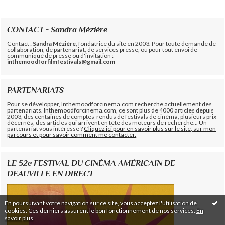
CONTACT - Sandra Mézière
Contact :
Sandra Mézière
, fondatrice du site en 2003. Pour toute demande de
collaboration, de partenariat, de services presse, ou pour tout envoi de
communiqué de presse ou d'invitation :
inthemoodforfilmfestivals@gmail.com
PARTENARIATS
Pour se développer, Inthemoodforcinema.com recherche actuellement des
partenariats. Inthemoodforcinema.com, ce sont plus de 4000 articles depuis
2003, des centaines de comptes-rendus de festivals de cinéma, plusieurs prix
décernés, des articles qui arrivent en tête des moteurs de recherche... Un
partenariat vous intéresse ?
Cliquez ici pour en savoir plus sur le site, sur mon
parcours et pour savoir comment me contacter.
LE 52e FESTIVAL DU CINÉMA AMÉRICAIN DE
DEAUVILLE EN DIRECT
En poursuivant votre navigation sur ce site, vous acceptez l'utilisation de
cookies. Ces derniers assurent le bon fonctionnement de nos services.
En
savoir plus
.