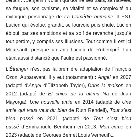
certain…Benjamin Voisin qui donne ses traits, sa naïveté,
sa fougue, son cynisme, sa vitalité et sa complexité au
mythique personnage de
La Comédie humaine
. Il EST
Lucien qui évolue, grandit, se fourvoie puis chute, Lucien
ébloui par ses ambitions et sa soif de revanche jusqu’à
tout perdre, y compris ses illusions. Tout comme il est ici
Meursault, presque un anti Lucien de Rubempré, l’un
étant aussi distancié que l’autre est passionné.
L’Étranger
n’est pas la première adaptation de François
Ozon. Auparavant, il y eut (notamment) :
Angel
en 2007
(adapté d’
Angel
d’Elizabeth Taylor),
Dans la maison
en
2012 (adapté de
El chico de la ultima fil
a de Juan
Mayorga),
Une nouvelle amie
en 2014 (adapté de
Une
amie qui vous veut du bien
de Ruth Rendell),
Tout s’est
bien passé
en 2021 (adapté de
Tout s’est bien
passé
d’Emmanuèle Bernheim en 2013,
Mon crime
en
2023 (adapté de Georges Berr et Louis Verneuil)....