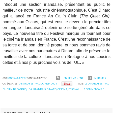
introduit une section irlandaise, présentant au public le
meilleur de notre industrie
cinématographique. C'est Dinard
qui a lancé en France An Cailín Ciúin (
The Quiet Girl)
,
nommé aux
Oscars, qui est ensuite devenu le premier film
en langue irlandaise à obtenir une sortie générale dans
ce
pays.
Le nouveau titre du Festival marque un tournant pour
le cinéma irlandais en France. C’est une
reconnaissance de
sa force et de son identité propre, et nous sommes ravis de
travailler avec nos
partenaires à Dinard, afin de présenter le
meilleur de la culture irlandaise en Bretagne à nos cousins
celtes et à nos plus proches voisins de l'UE. »
PAR
SANDRA MÉZIÈRE
SANDRA MÉZIÈRE
LIEN PERMANENT
IMPRIMER
CATÉGORIES :
DINARD FESTIVAL DU FILM 2024
TAGS :
LE DINARD FESTIVAL
DU FILM BRITANNIQUE & IRLANDAIS
,
DINARD
,
CINÉMA
,
FESTIVAL
0
COMMENTAIRE