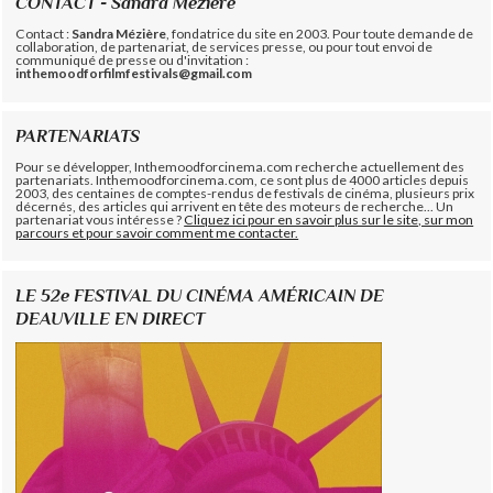
CONTACT - Sandra Mézière
Contact :
Sandra Mézière
, fondatrice du site en 2003. Pour toute demande de
collaboration, de partenariat, de services presse, ou pour tout envoi de
communiqué de presse ou d'invitation :
inthemoodforfilmfestivals@gmail.com
PARTENARIATS
Pour se développer, Inthemoodforcinema.com recherche actuellement des
partenariats. Inthemoodforcinema.com, ce sont plus de 4000 articles depuis
2003, des centaines de comptes-rendus de festivals de cinéma, plusieurs prix
décernés, des articles qui arrivent en tête des moteurs de recherche... Un
partenariat vous intéresse ?
Cliquez ici pour en savoir plus sur le site, sur mon
parcours et pour savoir comment me contacter.
LE 52e FESTIVAL DU CINÉMA AMÉRICAIN DE
DEAUVILLE EN DIRECT