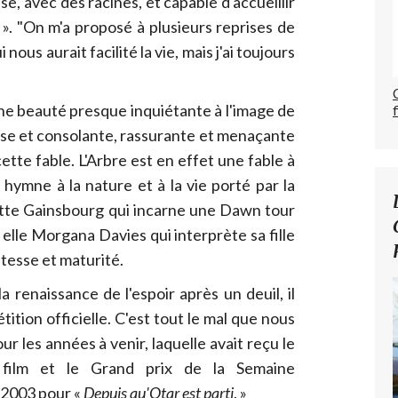
se, avec des racines, et capable d'accueillir
». "On m'a proposé à plusieurs reprises de
 nous aurait facilité la vie, mais j'ai toujours
une beauté presque inquiétante à l'image de
use et consolante, rassurante et menaçante
tte fable. L'Arbre est en effet une fable à
n hymne à la nature et à la vie porté par la
tte Gainsbourg qui incarne une Dawn tour
à elle Morgana Davies qui interprète sa fille
tesse et maturité.
a renaissance de l'espoir après un deuil, il
ition officielle. C'est tout le mal que nous
ur les années à venir, laquelle avait reçu le
 film et le Grand prix de la Semaine
n 2003 pour «
Depuis qu'Otar est parti
. »