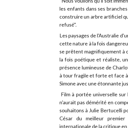
"Nous voulions qu'il soit immen
les enfants dans ses branches 
construire un arbre artificiel qui
refusé".
Les paysages de l'Australie d'
cette nature à la fois dangere
se prêtent magnifiquement à ce
la fois poétique et réaliste, u
présence lumineuse de Charlo
à tour fragile et forte et face 
Simone avec une étonnante jus
Film à portée universelle sur l
n'aurait pas démérité en compét
souhaitons à Julie Bertucelli po
César du meilleur premier
internationale de la critique e