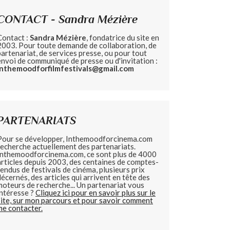
CONTACT - Sandra Mézière
Contact :
Sandra Mézière
, fondatrice du site en
2003. Pour toute demande de collaboration, de
partenariat, de services presse, ou pour tout
envoi de communiqué de presse ou d'invitation :
inthemoodforfilmfestivals@gmail.com
PARTENARIATS
Pour se développer, Inthemoodforcinema.com
recherche actuellement des partenariats.
Inthemoodforcinema.com, ce sont plus de 4000
articles depuis 2003, des centaines de comptes-
rendus de festivals de cinéma, plusieurs prix
décernés, des articles qui arrivent en tête des
moteurs de recherche... Un partenariat vous
intéresse ?
Cliquez ici pour en savoir plus sur le
site, sur mon parcours et pour savoir comment
me contacter.