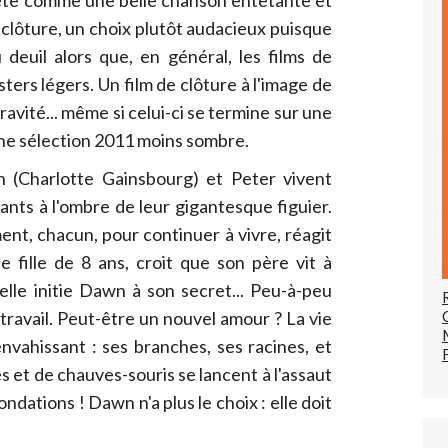
e clôture, un choix plutôt audacieux puisque
u deuil alors que, en général, les films de
ters légers. Un film de clôture à l'image de
avité... même si celui-ci se termine sur une
'une sélection 2011 moins sombre.
n (Charlotte Gainsbourg) et Peter vivent
nts à l'ombre de leur gigantesque figuier.
nt, chacun, pour continuer à vivre, réagit
e fille de 8 ans, croit que son père vit à
 elle initie Dawn à son secret... Peu-à-peu
ravail. Peut-être un nouvel amour ? La vie
nvahissant : ses branches, ses racines, et
 et de chauves-souris se lancent à l'assaut
ndations ! Dawn n'a plus le choix : elle doit