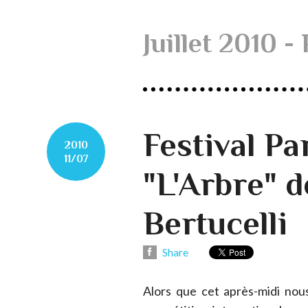
Juillet 2010
- 
Festival P
2010
11/07
"L'Arbre" d
Bertucelli
Share
Alors que cet après-midi nous