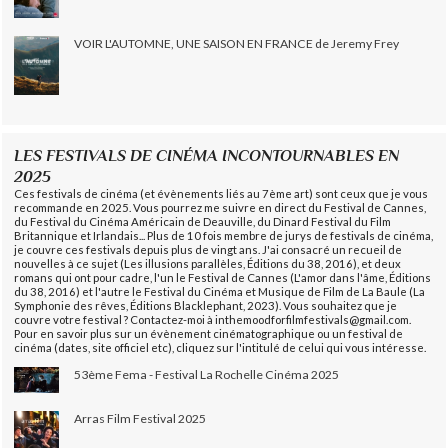
VOIR L'AUTOMNE, UNE SAISON EN FRANCE de Jeremy Frey
LES FESTIVALS DE CINÉMA INCONTOURNABLES EN
2025
Ces festivals de cinéma (et évènements liés au 7ème art) sont ceux que je vous
recommande en 2025. Vous pourrez me suivre en direct du Festival de Cannes,
du Festival du Cinéma Américain de Deauville, du Dinard Festival du Film
Britannique et Irlandais... Plus de 10 fois membre de jurys de festivals de cinéma,
je couvre ces festivals depuis plus de vingt ans. J'ai consacré un recueil de
nouvelles à ce sujet (Les illusions parallèles, Éditions du 38, 2016), et deux
romans qui ont pour cadre, l'un le Festival de Cannes (L'amor dans l'âme, Éditions
du 38, 2016) et l'autre le Festival du Cinéma et Musique de Film de La Baule (La
Symphonie des rêves, Éditions Blacklephant, 2023). Vous souhaitez que je
couvre votre festival ? Contactez-moi à inthemoodforfilmfestivals@gmail.com.
Pour en savoir plus sur un évènement cinématographique ou un festival de
cinéma (dates, site officiel etc), cliquez sur l'intitulé de celui qui vous intéresse.
53ème Fema - Festival La Rochelle Cinéma 2025
Arras Film Festival 2025