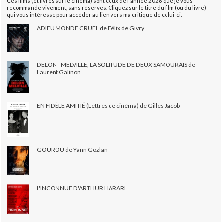
Ces films (et livres sur le cinéma) sont ceux de l'année 2026 que je vous
recommande vivement, sans réserves. Cliquez sur le titre du film (ou du livre)
qui vous intéresse pour accéder au lien vers ma critique de celui-ci.
ADIEU MONDE CRUEL de Félix de Givry
DELON - MELVILLE, LA SOLITUDE DE DEUX SAMOURAÏS de
Laurent Galinon
EN FIDÈLE AMITIÉ (Lettres de cinéma) de Gilles Jacob
GOUROU de Yann Gozlan
L'INCONNUE D'ARTHUR HARARI