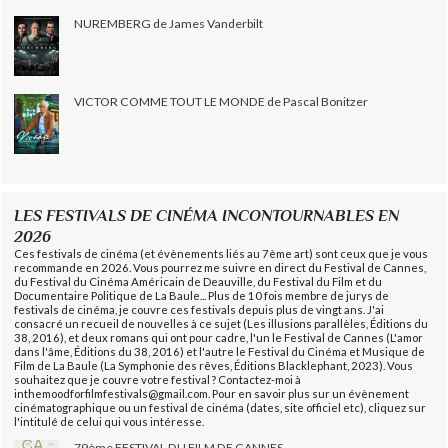
NUREMBERG de James Vanderbilt
VICTOR COMME TOUT LE MONDE de Pascal Bonitzer
LES FESTIVALS DE CINÉMA INCONTOURNABLES EN
2026
Ces festivals de cinéma (et évènements liés au 7ème art) sont ceux que je vous
recommande en 2026. Vous pourrez me suivre en direct du Festival de Cannes,
du Festival du Cinéma Américain de Deauville, du Festival du Film et du
Documentaire Politique de La Baule... Plus de 10 fois membre de jurys de
festivals de cinéma, je couvre ces festivals depuis plus de vingt ans. J'ai
consacré un recueil de nouvelles à ce sujet (Les illusions parallèles, Éditions du
38, 2016), et deux romans qui ont pour cadre, l'un le Festival de Cannes (L'amor
dans l'âme, Éditions du 38, 2016) et l'autre le Festival du Cinéma et Musique de
Film de La Baule (La Symphonie des rêves, Éditions Blacklephant, 2023). Vous
souhaitez que je couvre votre festival ? Contactez-moi à
inthemoodforfilmfestivals@gmail.com. Pour en savoir plus sur un évènement
cinématographique ou un festival de cinéma (dates, site officiel etc), cliquez sur
l'intitulé de celui qui vous intéresse.
79ème FESTIVAL DU FILM DE CANNES