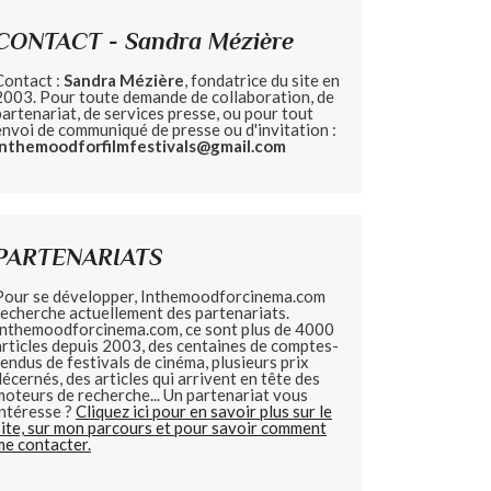
CONTACT - Sandra Mézière
Contact :
Sandra Mézière
, fondatrice du site en
2003. Pour toute demande de collaboration, de
partenariat, de services presse, ou pour tout
envoi de communiqué de presse ou d'invitation :
inthemoodforfilmfestivals@gmail.com
PARTENARIATS
Pour se développer, Inthemoodforcinema.com
recherche actuellement des partenariats.
Inthemoodforcinema.com, ce sont plus de 4000
articles depuis 2003, des centaines de comptes-
rendus de festivals de cinéma, plusieurs prix
décernés, des articles qui arrivent en tête des
moteurs de recherche... Un partenariat vous
intéresse ?
Cliquez ici pour en savoir plus sur le
site, sur mon parcours et pour savoir comment
me contacter.