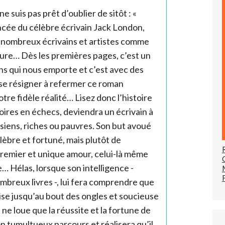
ne suis pas prêt d’oublier de sitôt : «
ncée du célèbre écrivain Jack London,
de nombreux écrivains et artistes comme
riture… Dès les premières pages, c’est un
ons qui nous emporte et c’est avec des
 se résigner à refermer ce roman
re fidèle réalité… Lisez donc l’histoire
toires en échecs, deviendra un écrivain à
s siens, riches ou pauvres. Son but avoué
élèbre et fortuné, mais plutôt de
 premier et unique amour, celui-là même
re… Hélas, lorsque son intelligence -
mbreux livres -, lui fera comprendre que
se jusqu’au bout des ongles et soucieuse
ne loue que la réussite et la fortune de
on tumultueux parcours et réalisera qu’il