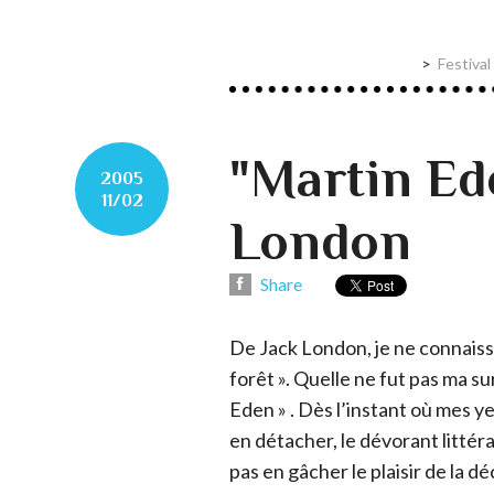
Festival
"Martin Ed
2005
11/02
London
Share
De Jack London, je ne connaissai
forêt ». Quelle ne fut pas ma s
Eden » . Dès l’instant où mes ye
en détacher, le dévorant littér
pas en gâcher le plaisir de la 