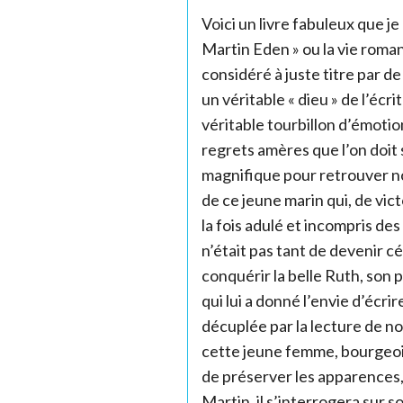
Voici un livre fabuleux que je 
Martin Eden » ou la vie roma
considéré à juste titre par 
un véritable « dieu » de l’éc
véritable tourbillon d’émoti
regrets amères que l’on doit
magnifique pour retrouver not
de ce jeune marin qui, de vic
la fois adulé et incompris de
n’était pas tant de devenir c
conquérir la belle Ruth, son
qui lui a donné l’envie d’écri
décuplée par la lecture de no
cette jeune femme, bourgeoi
de préserver les apparences, 
Martin, il s’interrogera sur s