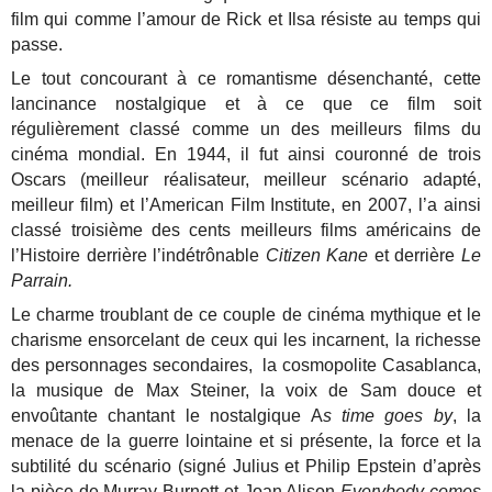
film qui comme l’amour de Rick et Ilsa résiste au temps qui
passe.
Le tout concourant à ce romantisme désenchanté, cette
lancinance nostalgique et à ce que ce film soit
régulièrement classé comme un des meilleurs films du
cinéma mondial. En 1944, il fut ainsi couronné de trois
Oscars (meilleur réalisateur, meilleur scénario adapté,
meilleur film) et l’American Film Institute, en 2007, l’a ainsi
classé troisième des cents meilleurs films américains de
l’Histoire derrière l’indétrônable
Citizen Kane
et derrière
Le
Parrain.
Le charme troublant de ce couple de cinéma mythique et le
charisme ensorcelant de ceux qui les incarnent, la richesse
des personnages secondaires, la cosmopolite Casablanca,
la musique de Max Steiner, la voix de Sam douce et
envoûtante chantant le nostalgique A
s time goes by
, la
menace de la guerre lointaine et si présente, la force et la
subtilité du scénario (signé Julius et Philip Epstein d’après
la pièce de Murray Burnett et Joan Alison
Everybody comes