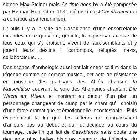
signée Max Steiner mais
As time goes
by a été composée
par Herman Hupfeld en 1931 même si c’est
Casablanca
qui
a contribué à sa renommée).
Et puis il y a la ville de Casablanca d’une ensorcelante
incandescence qui vibre, grouille, transpire sans cesse de
tous ceux qui s’y croisent, vivent de faux-semblants et y
jouent leurs destins : corrompus, réfugiés, nazis,
collaborateurs… .
Des scènes d’anthologie aussi ont fait entrer ce film dans la
légende comme ce combat musical, cet acte de résistance
en musique (les partisans des Alliés chantant
la
Marseillaise
couvrant la voix des Allemands chantant
Die
Wacht am Rhein
, et montrant au détour d’un plan un
personnage changeant de camp par le chant qu’il choisit)
d’une force dramatique et émotionnelle incontestable. Puis
évidemment la fin que les acteurs ne connaissaient
d’ailleurs pas au début et qui fut décidée au cours du
tournage, cette fin qui fait de
Casablanca
sans doute une
des trois plus belles histoires d’amour de l’histoire du