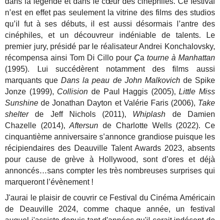
dans la légende et dans le cœur des cinéphiles. Ce festival
n’est en effet pas seulement la vitrine des films des studios
qu’il fut à ses débuts, il est aussi désormais l’antre des
cinéphiles, et un découvreur indéniable de talents. Le
premier jury, présidé par le réalisateur Andrei Konchalovsky,
récompensa ainsi Tom Di Cillo pour
Ç
a
tourne à Manhattan
(1995). Lui succédèrent notamment des films aussi
marquants que
Dans la peau de John Malkovich
de Spike
Jonze (1999),
Collision
de Paul Haggis (2005),
Little Miss
Sunshine
de Jonathan Dayton et Valérie Faris (2006),
Take
shelter
de Jeff Nichols (2011),
Whiplash
de Damien
Chazelle (2014),
Aftersun
de Charlotte Wells (2022). Ce
cinquantième anniversaire s’annonce grandiose puisque les
récipiendaires des Deauville Talent Awards 2023, absents
pour cause de grève à Hollywood, sont d’ores et déjà
annoncés…sans compter les très nombreuses surprises qui
marqueront l’évènement !
J'aurai le plaisir de couvrir ce Festival du Cinéma Américain
de Deauville 2024, comme chaque année, un festival