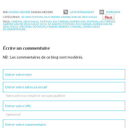
PAR
SANDRA MÉZIÈRE
SANDRA MÉZIÈRE
LIEN PERMANENT
IMPRIMER
CATÉGORIES :
50 ANS FESTIVAL DU CINEMA AMERICAIN DE DEAUVILLE
TAGS :
CINÉMA
,
DEAUVILLE
,
FESTIVAL DU CINÉMA AMÉRICAIN
,
FESTIVAL DU CINÉMA
AMÉRICAIN DE DEAUVILLE 2024
,
50 ANS DU FESTIVAL DU CINÉMA AMÉRICAIN DE
DEAUVILLE
,
MICHAEL DOUGLAS
,
CINÉMA MORNY
,
CHANEL
,
JAMES GRAY
0
COMMENTAIRE
Écrire un commentaire
NB : Les commentaires de ce blog sont modérés.
Votre adresse email ne sera pas publiée
Optionnel