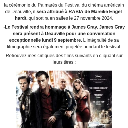
la céré­mo­nie du Pal­ma­rès du Fes­ti­val du ciné­ma amé­ri­cain
de Deau­ville, il
sera attribué à RABIA de Mareike Engel­
hardt,
qui sor­ti­ra en salles le 27 novembre 2024.
-
Le Festival rendra hommage à James Gray. James Gray
sera présent à Deauville pour une conversation
exceptionnelle lundi 9 septembre.
L’intégralité de sa
filmographie sera également projetée pendant le festival.
Retrouvez mes critiques des films suivants en cliquant sur
leurs titres :