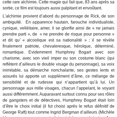
cette rare alchimie. Cette magie qui fait que, 83 ans après sa
sortie, ce film est toujours aussi palpitant et envoûtant.
L’alchimie provient d’abord du personnage de Rick, de son
ambiguïté. En apparence hautain, farouche individualiste,
cynique, velléitaire, amer, il se glorifie ainsi de « ne jamais
prendre parti », de « ne prendre de risque pour personne »
et dit qu’ « alcoolique est sa nationalité » ; il se révèle
finalement patriote, chevaleresque, héroïque, déterminé,
romantique. Evidemment Humphrey Bogart avec son
charisme, avec son vieil imper ou son costume blanc (qui
reflètent d’ailleurs le double visage du personnage), sa voix
inimitable, sa démarche nonchalante, ses gestes lents et
assurés lui apporte un supplément d’âme, ce mélange de
sensibilité et de rudesse qui n’appartient qu’à lui. Un
personnage aux mille visages, chacun l’appelant, le voyant
aussi différemment. Auparavant surtout connu pour ses rôles
de gangsters et de détectives, Humphrey Bogart était loin
d’être le choix initial (il fut choisi après le refus définitif de
George Raft) tout comme Ingrid Bergman d’ailleurs (Michèle