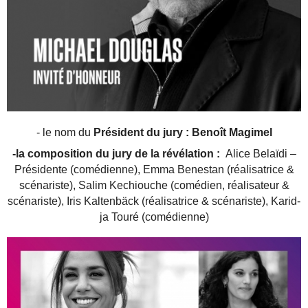
- le nom du
Président du jury : Benoît Magimel
-la composition du jury de la révélation :
Alice Belaï­di –
Pré­si­dente (comé­dienne), Emma Benes­tan (réa­li­sa­trice &
scénariste), Salim Kechiouche (comé­dien, réa­li­sa­teur &
scénariste), Iris Kal­tenbäck (réa­li­sa­trice & scénariste), Karid­
ja Tou­ré (comé­dienne)