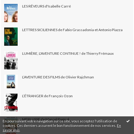
LES RÊVEURS d'Isabelle Carré
LETTRES SICILIENNES de Fabio Grassadonia et Antonio Piazza
LUMIÈRE, L'AVENTURE CONTINUE ! de Thierry Frémaux
L’AVENTURE DES FILMS de Olivier Rajchman
L’ÉTRANGER de François Ozon
MERLUSSE de Marcel Pagnol
En poursuivant votre navigation sur ce site, vous acceptez l'utilisation de
cookies. Ces derniers assurent le bon fonctionnement de nos services.
En
savoir plus
.