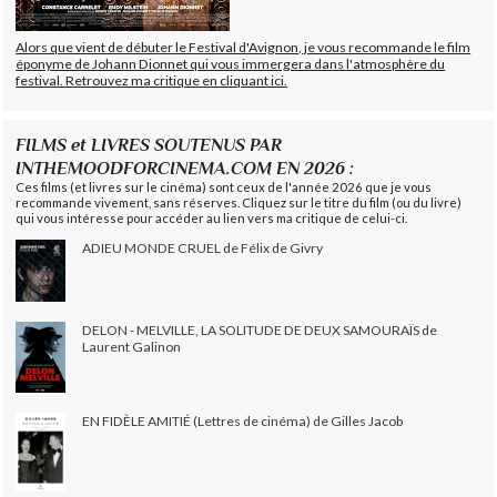
Alors que vient de débuter le Festival d'Avignon, je vous recommande le film
éponyme de Johann Dionnet qui vous immergera dans l'atmosphère du
festival. Retrouvez ma critique en cliquant ici.
FILMS et LIVRES SOUTENUS PAR
INTHEMOODFORCINEMA.COM EN 2026 :
Ces films (et livres sur le cinéma) sont ceux de l'année 2026 que je vous
recommande vivement, sans réserves. Cliquez sur le titre du film (ou du livre)
qui vous intéresse pour accéder au lien vers ma critique de celui-ci.
ADIEU MONDE CRUEL de Félix de Givry
DELON - MELVILLE, LA SOLITUDE DE DEUX SAMOURAÏS de
Laurent Galinon
EN FIDÈLE AMITIÉ (Lettres de cinéma) de Gilles Jacob