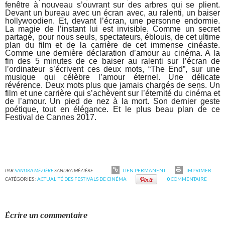
fenêtre à nouveau s’ouvrant sur des arbres qui se plient.
Devant un bureau avec un écran avec, au ralenti, un baiser
hollywoodien. Et, devant l’écran, une personne endormie.
La magie de l’instant lui est invisible. Comme un secret
partagé, pour nous seuls, spectateurs, éblouis, de cet ultime
plan du film et de la carrière de cet immense cinéaste.
Comme une dernière déclaration d’amour au cinéma. A la
fin des 5 minutes de ce baiser au ralenti sur l’écran de
l’ordinateur s’écrivent ces deux mots, “The End”, sur une
musique qui célèbre l’amour éternel. Une délicate
révérence. Deux mots plus que jamais chargés de sens. Un
film et une carrière qui s’achèvent sur l’éternité du cinéma et
de l’amour. Un pied de nez à la mort. Son dernier geste
poétique, tout en élégance. Et le plus beau plan de ce
Festival de Cannes 2017.
PAR
SANDRA MÉZIÈRE
SANDRA MÉZIÈRE
LIEN PERMANENT
IMPRIMER
CATÉGORIES :
ACTUALITÉ DES FESTIVALS DE CINÉMA
0
COMMENTAIRE
Écrire un commentaire