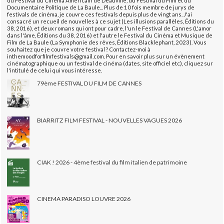
du Festival du Cinéma Américain de Deauville, du Festival du Film et du
Documentaire Politique de La Baule... Plus de 10 fois membre de jurys de
festivals de cinéma, je couvre ces festivals depuis plus de vingt ans. J'ai
consacré un recueil de nouvelles à ce sujet (Les illusions parallèles, Éditions du
38, 2016), et deux romans qui ont pour cadre, l'un le Festival de Cannes (L'amor
dans l'âme, Éditions du 38, 2016) et l'autre le Festival du Cinéma et Musique de
Film de La Baule (La Symphonie des rêves, Éditions Blacklephant, 2023). Vous
souhaitez que je couvre votre festival ? Contactez-moi à
inthemoodforfilmfestivals@gmail.com. Pour en savoir plus sur un évènement
cinématographique ou un festival de cinéma (dates, site officiel etc), cliquez sur
l'intitulé de celui qui vous intéresse.
79ème FESTIVAL DU FILM DE CANNES
BIARRITZ FILM FESTIVAL - NOUVELLES VAGUES 2026
CIAK ! 2026 - 4ème festival du film italien de patrimoine
CINEMA PARADISO LOUVRE 2026