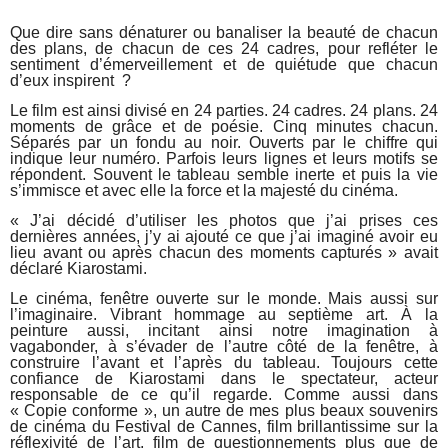
Que dire sans dénaturer ou banaliser la beauté de chacun
des plans, de chacun de ces 24 cadres, pour refléter le
sentiment d’émerveillement et de quiétude que chacun
d’eux inspirent ?
Le film est ainsi divisé en 24 parties. 24 cadres. 24 plans. 24
moments de grâce et de poésie. Cinq minutes chacun.
Séparés par un fondu au noir. Ouverts par le chiffre qui
indique leur numéro. Parfois leurs lignes et leurs motifs se
répondent. Souvent le tableau semble inerte et puis la vie
s’immisce et avec elle la force et la majesté du cinéma.
« J’ai décidé d’utiliser les photos que j’ai prises ces
dernières années, j’y ai ajouté ce que j’ai imaginé avoir eu
lieu avant ou après chacun des moments capturés » avait
déclaré Kiarostami.
Le cinéma, fenêtre ouverte sur le monde. Mais aussi sur
l’imaginaire. Vibrant hommage au septième art. À la
peinture aussi, incitant ainsi notre imagination à
vagabonder, à s’évader de l’autre côté de la fenêtre, à
construire l’avant et l’après du tableau. Toujours cette
confiance de Kiarostami dans le spectateur, acteur
responsable de ce qu’il regarde. Comme aussi dans
« Copie conforme », un autre de mes plus beaux souvenirs
de cinéma du Festival de Cannes, film brillantissime sur la
réflexivité de l’art, film de questionnements plus que de