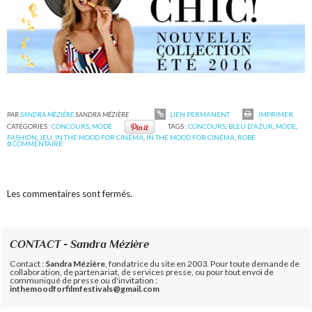
PAR
SANDRA MÉZIÈRE
SANDRA MÉZIÈRE
LIEN PERMANENT
IMPRIMER
CATÉGORIES :
CONCOURS
,
MODE
TAGS :
CONCOURS
,
BLEU D'AZUR
,
MODE
,
FASHION
,
JEU
,
IN THE MOOD FOR CINEMA
,
IN THE MOOD FOR CINÉMA
,
ROBE
0
COMMENTAIRE
Les commentaires sont fermés.
CONTACT - Sandra Mézière
Contact :
Sandra Mézière
, fondatrice du site en 2003. Pour toute demande de
collaboration, de partenariat, de services presse, ou pour tout envoi de
communiqué de presse ou d'invitation :
inthemoodforfilmfestivals@gmail.com