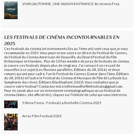
VOIR L'AUTOMNE, UNE SAISON EN FRANCE de Jeremy Frey
LES FESTIVALS DE CINÉMA INCONTOURNABLES EN
2025
Ces festivals de cinéma (et évènements liés au 7ème art) sont ceux que je vous
recommande en 2025. Vous pourrez me suivre en direct du Festival de Cannes,
du Festival du Cinéma Américain de Deauville, du Dinard Festival du Film
Britannique et Irlandais... Plus de 10 fois membre de jurys de festivals de cinéma,
je couvre ces festivals depuis plus de vingt ans. J'ai consacré un recueil de
nouvelles à ce sujet (Les illusions parallèles, Éditions du 38, 2016), et deux
romans qui ont pour cadre, l'un le Festival de Cannes (L'amor dans l'âme, Éditions
du 38, 2016) et l'autre le Festival du Cinéma et Musique de Film de La Baule (La
Symphonie des rêves, Éditions Blacklephant, 2023). Vous souhaitez que je
couvre votre festival ? Contactez-moi à inthemoodforfilmfestivals@gmail.com.
Pour en savoir plus sur un évènement cinématographique ou un festival de
cinéma (dates, site officiel etc), cliquez sur l'intitulé de celui qui vous intéresse.
53ème Fema - Festival La Rochelle Cinéma 2025
Arras Film Festival 2025