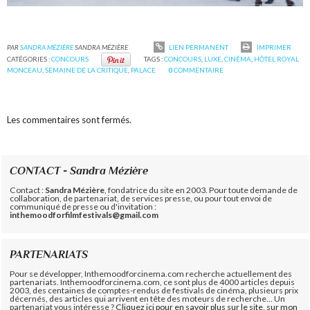
PAR
SANDRA MÉZIÈRE
SANDRA MÉZIÈRE
LIEN PERMANENT
IMPRIMER
CATÉGORIES :
CONCOURS
TAGS :
CONCOURS
,
LUXE
,
CINÉMA
,
HÔTEL ROYAL
MONCEAU
,
SEMAINE DE LA CRITIQUE
,
PALACE
0
COMMENTAIRE
Les commentaires sont fermés.
CONTACT - Sandra Mézière
Contact :
Sandra Mézière
, fondatrice du site en 2003. Pour toute demande de
collaboration, de partenariat, de services presse, ou pour tout envoi de
communiqué de presse ou d'invitation :
inthemoodforfilmfestivals@gmail.com
PARTENARIATS
Pour se développer, Inthemoodforcinema.com recherche actuellement des
partenariats. Inthemoodforcinema.com, ce sont plus de 4000 articles depuis
2003, des centaines de comptes-rendus de festivals de cinéma, plusieurs prix
décernés, des articles qui arrivent en tête des moteurs de recherche... Un
partenariat vous intéresse ?
Cliquez ici pour en savoir plus sur le site, sur mon