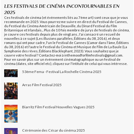
LES FESTIVALS DE CINÉMA INCONTOURNABLES EN
2025
Ces festivals de cinéma (et évènements liés au 7ème art) sont ceux que je vous
recommande en 2025. Vous pourrez me suivre en direct du Festival de Cannes,
du Festival du Cinéma Américain de Deauville, du Dinard Festival du Film
Britannique et Irlandais... Plus de 10 fois membre de jurys de festivals de cinéma,
je couvre ces festivals depuis plus de vingt ans. J'ai consacré un recueil de
nouvelles à ce sujet (Les illusions parallèles, Éditions du 38, 2016), et deux
romans qui ont pour cadre, l'un le Festival de Cannes (L'amor dans l'âme, Éditions
du 38, 2016) et l'autre le Festival du Cinéma et Musique de Film de La Baule (La
Symphonie des rêves, Éditions Blacklephant, 2023). Vous souhaitez que je
couvre votre festival ? Contactez-moi à inthemoodforfilmfestivals@gmail.com.
Pour en savoir plus sur un évènement cinématographique ou un festival de
cinéma (dates, site officiel etc), cliquez sur l'intitulé de celui qui vous intéresse.
53ème Fema - Festival La Rochelle Cinéma 2025
Arras Film Festival 2025
Biarritz Film Festival Nouvelles Vagues 2025
Cérémonie des César du cinéma 2025