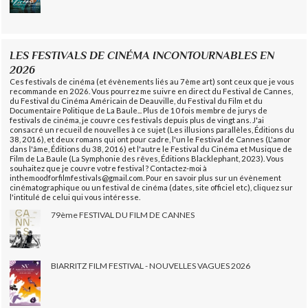
LES FESTIVALS DE CINÉMA INCONTOURNABLES EN
2026
Ces festivals de cinéma (et évènements liés au 7ème art) sont ceux que je vous
recommande en 2026. Vous pourrez me suivre en direct du Festival de Cannes,
du Festival du Cinéma Américain de Deauville, du Festival du Film et du
Documentaire Politique de La Baule... Plus de 10 fois membre de jurys de
festivals de cinéma, je couvre ces festivals depuis plus de vingt ans. J'ai
consacré un recueil de nouvelles à ce sujet (Les illusions parallèles, Éditions du
38, 2016), et deux romans qui ont pour cadre, l'un le Festival de Cannes (L'amor
dans l'âme, Éditions du 38, 2016) et l'autre le Festival du Cinéma et Musique de
Film de La Baule (La Symphonie des rêves, Éditions Blacklephant, 2023). Vous
souhaitez que je couvre votre festival ? Contactez-moi à
inthemoodforfilmfestivals@gmail.com. Pour en savoir plus sur un évènement
cinématographique ou un festival de cinéma (dates, site officiel etc), cliquez sur
l'intitulé de celui qui vous intéresse.
79ème FESTIVAL DU FILM DE CANNES
BIARRITZ FILM FESTIVAL - NOUVELLES VAGUES 2026