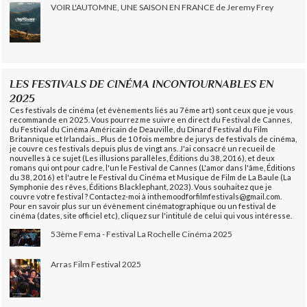
VOIR L'AUTOMNE, UNE SAISON EN FRANCE de Jeremy Frey
LES FESTIVALS DE CINÉMA INCONTOURNABLES EN
2025
Ces festivals de cinéma (et évènements liés au 7ème art) sont ceux que je vous
recommande en 2025. Vous pourrez me suivre en direct du Festival de Cannes,
du Festival du Cinéma Américain de Deauville, du Dinard Festival du Film
Britannique et Irlandais... Plus de 10 fois membre de jurys de festivals de cinéma,
je couvre ces festivals depuis plus de vingt ans. J'ai consacré un recueil de
nouvelles à ce sujet (Les illusions parallèles, Éditions du 38, 2016), et deux
romans qui ont pour cadre, l'un le Festival de Cannes (L'amor dans l'âme, Éditions
du 38, 2016) et l'autre le Festival du Cinéma et Musique de Film de La Baule (La
Symphonie des rêves, Éditions Blacklephant, 2023). Vous souhaitez que je
couvre votre festival ? Contactez-moi à inthemoodforfilmfestivals@gmail.com.
Pour en savoir plus sur un évènement cinématographique ou un festival de
cinéma (dates, site officiel etc), cliquez sur l'intitulé de celui qui vous intéresse.
53ème Fema - Festival La Rochelle Cinéma 2025
Arras Film Festival 2025