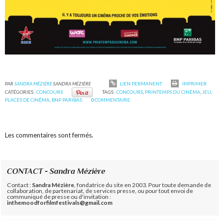
PAR
SANDRA MÉZIÈRE
SANDRA MÉZIÈRE
LIEN PERMANENT
IMPRIMER
CATÉGORIES :
CONCOURS
TAGS :
CONCOURS
,
PRINTEMPS DU CINÉMA
,
JEU
,
PLACES DE CINÉMA
,
BNP PARIBAS
0
COMMENTAIRE
Les commentaires sont fermés.
CONTACT - Sandra Mézière
Contact :
Sandra Mézière
, fondatrice du site en 2003. Pour toute demande de
collaboration, de partenariat, de services presse, ou pour tout envoi de
communiqué de presse ou d'invitation :
inthemoodforfilmfestivals@gmail.com