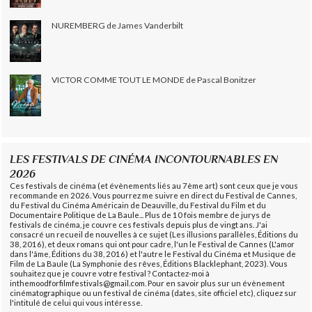
NUREMBERG de James Vanderbilt
VICTOR COMME TOUT LE MONDE de Pascal Bonitzer
LES FESTIVALS DE CINÉMA INCONTOURNABLES EN
2026
Ces festivals de cinéma (et évènements liés au 7ème art) sont ceux que je vous
recommande en 2026. Vous pourrez me suivre en direct du Festival de Cannes,
du Festival du Cinéma Américain de Deauville, du Festival du Film et du
Documentaire Politique de La Baule... Plus de 10 fois membre de jurys de
festivals de cinéma, je couvre ces festivals depuis plus de vingt ans. J'ai
consacré un recueil de nouvelles à ce sujet (Les illusions parallèles, Éditions du
38, 2016), et deux romans qui ont pour cadre, l'un le Festival de Cannes (L'amor
dans l'âme, Éditions du 38, 2016) et l'autre le Festival du Cinéma et Musique de
Film de La Baule (La Symphonie des rêves, Éditions Blacklephant, 2023). Vous
souhaitez que je couvre votre festival ? Contactez-moi à
inthemoodforfilmfestivals@gmail.com. Pour en savoir plus sur un évènement
cinématographique ou un festival de cinéma (dates, site officiel etc), cliquez sur
l'intitulé de celui qui vous intéresse.