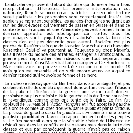
L’ambivalence provient d’abord du titre qui donnera lieu à trois
interprétations différentes. La première interprétation est
nationale, Renoir se montrerait patriote. La seconde lecture
serait pacifiste : les prisonniers sont correctement traités, les
geôliers se montrent sensibles, les gardes-frontières ne tirent pas
sur les deux évadés qui viennent de passer en Suisse et dans ce
contexte un Français et une Allemande peuvent s’aimer. Enfin la
dernière approche est idéologique car certes tous les
personnages sont sympathiques et valorisés mais la lutte des
classes n’en est pas démentie pour autant. Boeldieu est plus
proche de Rauffenstein que de l’ouvrier Maréchal ou du banquier
Rosenthal. Celui-ci va pourtant au Fouquet’s ou chez Maxim’s,
mais il reste du monde des affaires, étranger à l’aristocratie. La
guerre peut rapprocher des individus que tout séparait mais
provisoirement. Ainsi Maréchal fait remarquer à De Boïeldieu : «
Mais enfin vous ne pouvez rien faire comme tout le monde. 18
mois qu’on est ensemble et on s dit encore vous», ce à quoi ce
dernier répond qu’il vouvoie sa femme et sa mère.
La richesse idéologique du film tient dans son ambiguïté et pas
seulement celle de son titre qui peut donc autant évoquer l’illusion
de la paix et l’illusion de la guerre, une vision radicalement
pessimiste ou plus optimiste. Ni la gauche, ni la droite ne sauraient
le revendiquer, comme elles ont tenté de le faire. Le film fut
applaudi de
l’Humanité
à
l’Action Française
et il fut accepté à gauche
et à droite comme un chef d’œuvre, par le public et par la critique.
La presse de gauche salua
La grande illusion
comme « une œuvre
pacifiste qui militait en faveur du rapprochement entre les peuples
» . Le film montrait alors que la véritable réalité de l’Histoire ne
résidait pas dans les conflits entre nations mais dans la lutte des
classes et que par conséquent la guerre n’avait pas de raison