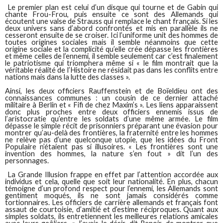
Le premier plan est celui d’un disque qui tourne et de Gabin qui
chante Frou-Frou, puis ensuite ce sont des Allemands qui
écoutent une valse de Strauss qui remplace le chant français. Si les
deux univers sans d’abord confrontés et mis en parallèle ils ne
cesseront ensuite de se croiser. Ici l’uniforme unit des hommes de
toutes origines sociales mais il semble néanmoins que cette
origine sociale et la complicité qu’elle crée dépasse les frontières
et même celles de l’ennemi, il semble seulement car c’est finalement
le patriotisme qui triomphera même si « le film montrait que la
véritable réalité de l’Histoire ne résidait pas dans les conflits entre
nations mais dans la lutte des classes ».
Ainsi, les deux officiers Rauffenstein et de Boïeldieu ont des
connaissances communes : un cousin de ce dernier attaché
militaire à Berlin et « Fifi de chez Maxim’s ». Les liens apparaissent
donc plus proches entre deux officiers ennemis issus de
l’aristocratie qu’entre les soldats d’une même armée. Le film
dépasse le simple récit de prisonniers préparant une évasion pour
montrer qu’au-delà des frontières, la fraternité entre les hommes
ne relève pas d’une quelconque utopie, que les idées du Front
Populaire n’étaient pas si illusoires. « Les frontières sont une
invention des hommes, la nature s’en fout » dit l’un des
personnages.
La Grande Illusion frappe en effet par l’attention accordée aux
individus et cela, quelle que soit leur nationalité. En plus, chacun
témoigne d’un profond respect pour l’ennemi, les Allemands sont
gentiment moqués, ils ne sont jamais considérés comme
tortionnaires. Les officiers de carrière allemands et français font
assaut de courtoisie, d’amitié et d’estime réciproques. Quant aux
simples soldats, ils entretiennent les meilleures relations amicales