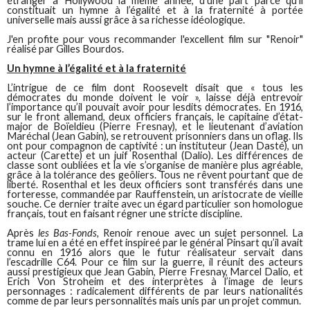
étranger à Hollywood la même année, d’une part parce qu’il
constituait un hymne à l’égalité et à la fraternité à portée
universelle mais aussi grâce à sa richesse idéologique.
J'en profite pour vous recommander l'excellent film sur "Renoir"
réalisé par Gilles Bourdos.
Un hymne à l’égalité et à la fraternité
L’intrigue de ce film dont Roosevelt disait que « tous les
démocrates du monde doivent le voir », laisse déjà entrevoir
l’importance qu’il pouvait avoir pour lesdits démocrates. En 1916,
sur le front allemand, deux officiers français, le capitaine d’état-
major de Boïeldieu (Pierre Fresnay), et le lieutenant d’aviation
Maréchal (Jean Gabin), se retrouvent prisonniers dans un oflag. Ils
ont pour compagnon de captivité : un instituteur (Jean Dasté), un
acteur (Carette) et un juif Rosenthal (Dalio). Les différences de
classe sont oubliées et la vie s’organise de manière plus agréable,
grâce à la tolérance des geôliers. Tous ne rêvent pourtant que de
liberté. Rosenthal et les deux officiers sont transférés dans une
forteresse, commandée par Rauffenstein, un aristocrate de vieille
souche. Ce dernier traite avec un égard particulier son homologue
français, tout en faisant régner une stricte discipline.
Après
les Bas-Fonds,
Renoir renoue avec un sujet personnel. La
trame lui en a été en effet inspireé par le général Pinsart qu’il avait
connu en 1916 alors que le futur réalisateur servait dans
l’escadrille C64. Pour ce film sur la guerre, il réunit des acteurs
aussi prestigieux que Jean Gabin, Pierre Fresnay, Marcel Dalio, et
Erich Von Stroheim et des interprètes à l’image de leurs
personnages : radicalement différents de par leurs nationalités
comme de par leurs personnalités mais unis par un projet commun.