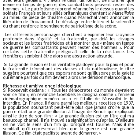
avec leurs geôliers. « J’avais le désir, dit Renoir, de montrer que
même en temps de guerre, des combattants peuvent rester des
hommes. » Le patriotisme reprend néanmoins le dessus quand les
soldats Français et leurs alliés britanniques chantent
la Marseillaise
au milieu de pièce de théâtre quand Maréchal vient annoncer la
libération de Douaumont. Le décalage entre le lieu et la solennité
du chant renforce le sentiment de patriotisme de la scène.
Les différents personnages cherchent à exprimer leur croyance
profonde dans l’égalité et la fraternité, par-delà les clivages
sociaux et les luttes fratricides et à montrer que « même en temps
de guerre les combattants peuvent rester des hommes ». Pour
certains cette fraternité préfigurait celle de la résistance. Les
frontières semblent être alors une abstraction absurde.
Si La grande illusion est un véritable plaidoyer pour la paix et pour
la fraternité triomphant des classes et du nationalisme, le titre
suggère pourtant que ces espoirs ne sont qu’illusoires et la gaieté
qui émane parfois du film devient alors une dérision mélancolique.
Richesse et ambivalence idéologique
Si Roosevelt déclara : « Tous les démocrates du monde devraient
voir ce film », en revanche Goebbels le désigna comme « l’ennemi
cinématographique numéro un » et l’Italie de Mussolini le fit
interdire. En France, il figura parmi les meilleurs recettes de 1937,
la population souhaitant peut-être plus que jamais croire que la
guerre était une grande illusion à l’image de Renoir qui expliquait
ainsi le titre de son film : « La grande illusion est un titre qui m’a
beaucoup charmé. Il n’a trouvé sa signification qu’après. D’ailleurs
on ne voit le sens d’un film qu lorsqu’il est tourné. Mais il me
semblait qu’il représentait bien que la guerre est une grande
illusion. Ce film était pacifiste avant de démarrer. »