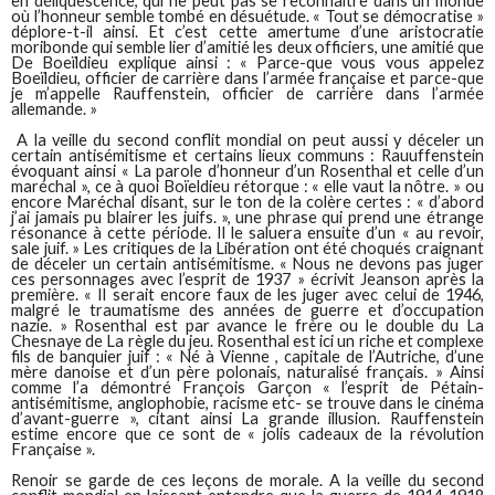
en déliquescence, qui ne peut pas se reconnaître dans un monde
où l’honneur semble tombé en désuétude. « Tout se démocratise »
déplore-t-il ainsi. Et c’est cette amertume d’une aristocratie
moribonde qui semble lier d’amitié les deux officiers, une amitié que
De Boeïldieu explique ainsi : « Parce-que vous vous appelez
Boeïldieu, officier de carrière dans l’armée française et parce-que
je m’appelle Rauffenstein, officier de carrière dans l’armée
allemande. »
A la veille du second conflit mondial on peut aussi y déceler un
certain antisémitisme et certains lieux communs : Rauuffenstein
évoquant ainsi « La parole d’honneur d’un Rosenthal et celle d’un
maréchal », ce à quoi Boïeldieu rétorque : « elle vaut la nôtre. » ou
encore Maréchal disant, sur le ton de la colère certes : « d’abord
j’ai jamais pu blairer les juifs. », une phrase qui prend une étrange
résonance à cette période. Il le saluera ensuite d’un « au revoir,
sale juif. » Les critiques de la Libération ont été choqués craignant
de déceler un certain antisémitisme. « Nous ne devons pas juger
ces personnages avec l’esprit de 1937 » écrivit Jeanson après la
première. « Il serait encore faux de les juger avec celui de 1946,
malgré le traumatisme des années de guerre et d’occupation
nazie. » Rosenthal est par avance le frère ou le double du La
Chesnaye de La règle du jeu. Rosenthal est ici un riche et complexe
fils de banquier juif : « Né à Vienne , capitale de l’Autriche, d’une
mère danoise et d’un père polonais, naturalisé français. » Ainsi
comme l’a démontré François Garçon « l’esprit de Pétain-
antisémitisme, anglophobie, racisme etc- se trouve dans le cinéma
d’avant-guerre », citant ainsi La grande illusion. Rauffenstein
estime encore que ce sont de « jolis cadeaux de la révolution
Française ».
Renoir se garde de ces leçons de morale. A la veille du second