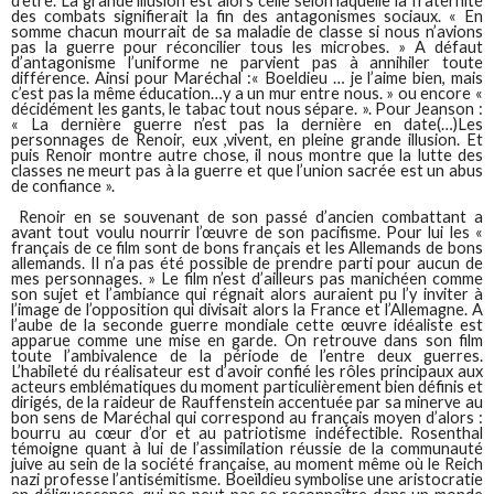
d’être. La grande illusion est alors celle selon laquelle la fraternité
des combats signifierait la fin des antagonismes sociaux. « En
somme chacun mourrait de sa maladie de classe si nous n’avions
pas la guerre pour réconcilier tous les microbes. » A défaut
d’antagonisme l’uniforme ne parvient pas à annihiler toute
différence. Ainsi pour Maréchal :« Boeldieu … je l’aime bien, mais
c’est pas la même éducation…y a un mur entre nous. » ou encore «
décidément les gants, le tabac tout nous sépare. ». Pour Jeanson :
« La dernière guerre n’est pas la dernière en date(…)Les
personnages de Renoir, eux ,vivent, en pleine grande illusion. Et
puis Renoir montre autre chose, il nous montre que la lutte des
classes ne meurt pas à la guerre et que l’union sacrée est un abus
de confiance ».
Renoir en se souvenant de son passé d’ancien combattant a
avant tout voulu nourrir l’œuvre de son pacifisme. Pour lui les «
français de ce film sont de bons français et les Allemands de bons
allemands. Il n’a pas été possible de prendre parti pour aucun de
mes personnages. » Le film n’est d’ailleurs pas manichéen comme
son sujet et l’ambiance qui régnait alors auraient pu l’y inviter à
l’image de l’opposition qui divisait alors la France et l’Allemagne. A
l’aube de la seconde guerre mondiale cette œuvre idéaliste est
apparue comme une mise en garde. On retrouve dans son film
toute l’ambivalence de la période de l’entre deux guerres.
L’habileté du réalisateur est d’avoir confié les rôles principaux aux
acteurs emblématiques du moment particulièrement bien définis et
dirigés, de la raideur de Rauffenstein accentuée par sa minerve au
bon sens de Maréchal qui correspond au français moyen d’alors :
bourru au cœur d’or et au patriotisme indéfectible. Rosenthal
témoigne quant à lui de l’assimilation réussie de la communauté
juive au sein de la société française, au moment même où le Reich
nazi professe l’antisémitisme. Boeïldieu symbolise une aristocratie