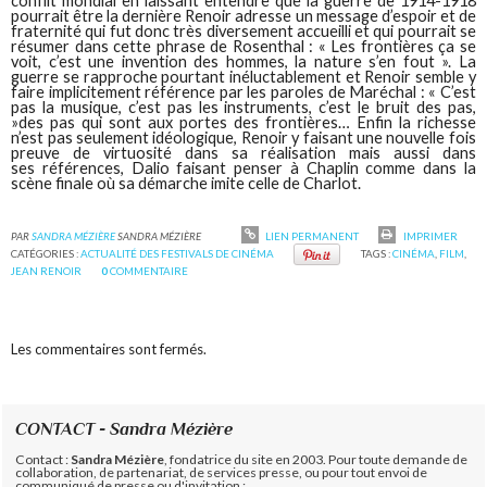
conflit mondial en laissant entendre que la guerre de 1914-1918
pourrait être la dernière Renoir adresse un message d’espoir et de
fraternité qui fut donc très diversement accueilli et qui pourrait se
résumer dans cette phrase de Rosenthal : « Les frontières ça se
voit, c’est une invention des hommes, la nature s’en fout ». La
guerre se rapproche pourtant inéluctablement et Renoir semble y
faire implicitement référence par les paroles de Maréchal : « C’est
pas la musique, c’est pas les instruments, c’est le bruit des pas,
»des pas qui sont aux portes des frontières… Enfin la richesse
n’est pas seulement idéologique, Renoir y faisant une nouvelle fois
preuve de virtuosité dans sa réalisation mais aussi dans
ses références, Dalio faisant penser à Chaplin comme dans la
scène finale où sa démarche imite celle de Charlot.
PAR
SANDRA MÉZIÈRE
SANDRA MÉZIÈRE
LIEN PERMANENT
IMPRIMER
CATÉGORIES :
ACTUALITÉ DES FESTIVALS DE CINÉMA
TAGS :
CINÉMA
,
FILM
,
JEAN RENOIR
0
COMMENTAIRE
Les commentaires sont fermés.
CONTACT - Sandra Mézière
Contact :
Sandra Mézière
, fondatrice du site en 2003. Pour toute demande de
collaboration, de partenariat, de services presse, ou pour tout envoi de
communiqué de presse ou d'invitation :