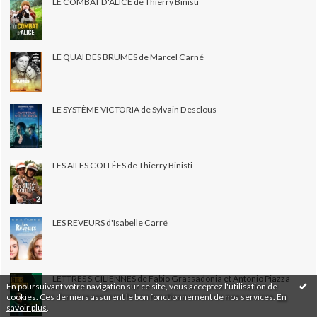
LE COMBAT D'ALICE de Thierry Binisti
LE QUAI DES BRUMES de Marcel Carné
LE SYSTÈME VICTORIA de Sylvain Desclous
LES AILES COLLÉES de Thierry Binisti
LES RÊVEURS d'Isabelle Carré
LETTRES SICILIENNES de Fabio Grassadonia et Antonio Piazza
En poursuivant votre navigation sur ce site, vous acceptez l'utilisation de
cookies. Ces derniers assurent le bon fonctionnement de nos services.
En
savoir plus
.