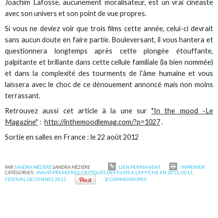
Joachim Lafosse, aucunement moralisateur, est un vrai cinéaste
avec son univers et son point de vue propres.
Si vous ne deviez voir que trois films cette année, celui-ci devrait
sans aucun doute en faire partie. Bouleversant, il vous hantera et
questionnera longtemps après cette plongée étouffante,
palpitante et brillante dans cette cellule familiale (la bien nommée)
et dans la complexité des tourments de l’âme humaine et vous
laissera avec le choc de ce dénouement annoncé mais non moins
terrassant.
Retrouvez aussi cet article à la une sur
"In the mood -Le
Magazine"
:
http://inthemoodlemag.com/?p=1027
.
Sortie en salles en France : le 22 août 2012
PAR
SANDRA MÉZIÈRE
SANDRA MÉZIÈRE
LIEN PERMANENT
IMPRIMER
CATÉGORIES :
AVANT-PREMIERES
,
CRITIQUES DES FILMS A L'AFFICHE EN 2011/2012
,
FESTIVAL DE CANNES 2012
2
COMMENTAIRES