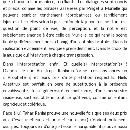
que, chacun à leur manière, terrifiants. Les dialogues sont concis
et précis, comme les phrases assénées par Pinget à Murielle qui
peuvent sembler tendrement réprobatrices ou terriblement
injustes et cruelles selon la perception de la jeune femme. Tout est
question de point de vue, de perception, et la nôtre est
subtilement amenée à être celle de Murielle, ce qui rend la scène
finale (judicieusement hors-champ) d’autant plus brutale. Dans la
réalisation évidemment, évoquée précédemment. Dans le choix de
la musique qui intervient à chaque transgression.
Dans l’interprétation enfin. Et quelle(s) interprétation(s) !
D’abord, le duo Arestrup- Rahim reformé trois ans après un
« Prophète », et leurs prix d’interprétation respectifs. Niels
Arestrup est parfait en père de substitution à la présence
envahissante, à la générosité encombrante, d’une perversité
insidieuse, sachant obtenir tout ce qu’il veut, comme un enfant
capricieux et colérique.
Face à lui, Tahar Rahim prouve une nouvelle fois que ses deux prix
aux César (meilleur acteur, meilleur espoir) n’étaient nullement
usurpés, toujours ici d’une justesse remarquable; il prouve aussi