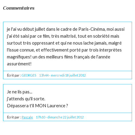
Commentaires
je l'ai vu début juillet dans le cadre de Paris-Cinéma, moi aussi
j'ai été saisi par ce film, très maitrisé, tout en sobriété mais
surtout très oppressant et qui ne nous lache jamais, malgré
l'issue connue, et effectivement porté par trois interprètes
magnifiques! un des meilleurs films français de l'année
assurément!
Écrit par :
GEORGES
13h44
-
mercredi 18
juillet 2012
Je ne lis pas...
j'attends qu'il sorte.
Dépassera t'il MON Laurence ?
Écrit par :
Pascale
17h10
-
dimanche 22
juillet 2012