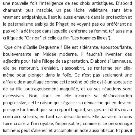
une nouvelle fois l'intelligence de ses choix artistiques. D’abord
charmant, puis irascible, un peu lâche, velléitaire, sans être
vraiment antipathique, il est lui aussi emmuré dans la protection et
le paternalisme ambigu de Pinget, ne voyant pas ou préférant ne
pas voir la détresse dans laquelle s’enferme sa femme. (cf aussi ma
critique de
"Or noir
" et celle du film
"Les hommes libres").
Que dire d’Emilie Dequenne ? Elle est sidérante, époustouflante,
bouleversante en Médée moderne. Il faudrait inventer des
adjectifs pour faire l’éloge de sa prestation. D’abord si lumineuse,
elle se rembrunit, s’enlaidit, s’assombrit, se renferme sur elle-
même pour plonger dans la folie. Ce n’est pas seulement une
affaire de maquillage comme cette scène où elle est à un spectacle
de sa fille, outrageusement maquillée, et où ses réactions sont
excessives. Non, tout en elle incarne sa désincarnation
progressive, cette raison qui s’égare : sa démarche qui en devient
presque fantomatique, son regard hagard, ses gestes hâtifs ou au
contraire si lents, en tout cas désordonnés. Elle parvient à nous
faire croire à l’incroyable, l’impensable ; comment ce personnage
lumineux peut s’aliéner et accomplir un acte aussi obscur. Et puis il