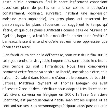
geste qu’elle accomplira. Seul le cadre légèrement chancelant
(avec ces plans de portes en amorce, comme si quelqu’un,
constamment, dominait, surveillait, instillant une impression
malsaine mais impalpable), les gros plans qui enserrent les
personnages, les plans séquences qui suggèrent le temps qui
s’étire, et quelques plans significatifs comme celui de Murielle en
Djellaba, hagarde, à l’extérieur mais filmée derrière une fenêtre à
barreaux, laissent entendre qu’elle est emmurée, oppressée, que
l’étau se resserre.
Il en fallait du talent, de la délicatesse, pour réussir un film, sur un
tel sujet, rendre envisageable l’impensable, sans doute le crime le
plus terrible qui soit : l’infanticide. Nous faire comprendre
comment cette femme va perdre sa liberté, une raison d’être, et la
raison. Du talent dans l’écriture d’abord : le scénario de Joachim
Lafosse, Matthieu Reynaert et Thomas Bidegain qui avait
nécessité 2 ans et demi d’écriture pour adapter très librement ce
fait divers survenu en Belgique en 2007, l’affaire Geneviève
Lhermitte, est particulièrement habile, maniant les ellipses et se
centrant sur ses trois personnages principaux, aussi passionnants