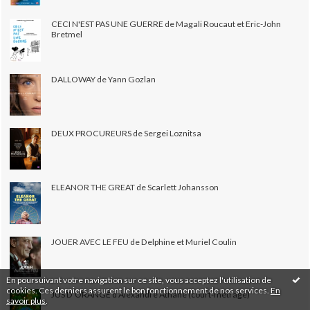
CECI N'EST PAS UNE GUERRE de Magali Roucaut et Eric-John
Bretmel
DALLOWAY de Yann Gozlan
DEUX PROCUREURS de Sergei Loznitsa
ELEANOR THE GREAT de Scarlett Johansson
JOUER AVEC LE FEU de Delphine et Muriel Coulin
En poursuivant votre navigation sur ce site, vous acceptez l'utilisation de
cookies. Ces derniers assurent le bon fonctionnement de nos services.
En
JUS D'ORANGE d'Alexandre Athané (court-métrage)
savoir plus
.