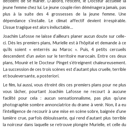
décident de se marier. D’abord, réticent, le Docteur accueille la
jeune femme chez lui. Le jeune couple n’en déménagera jamais, pas
plus à la suite des 4 grossesses de la jeune femme. Une
dépendance s’installe. Le climat affectif devient irrespirable.
L’issue tragique est alors inéluctable…
Joachim Lafosse ne laisse d’ailleurs planer aucun doute sur celle-
ci. Dès les premiers plans, Murielle est à l’hôpital et demande à ce
qu’ils soient « enterrés au Maroc ». Puis, 4 petits cercueils
descendent d’un avion sur le territoire marocain. Entre ces deux
plans, Mounir et le Docteur Pinget s’étreignent chaleureusement.
La succession de ces trois scènes est d’autant plus cruelle, terrible
et bouleversante, a posteriori.
Le film, lui aussi, vous étreint dès ces premiers plans pour ne plus
vous lâcher, pourtant Joachim Lafosse ne recourt à aucune
facilité pour cela : aucun sensationnalisme, pas plus qu’une
photographie sombre annonciatrice du drame à venir. Non, il a eu
l’intelligence de recourir à une mise en scène sobre, baignée d’une
lumière crue, parfois éblouissante, qui rend d’autant plus terrible
la noirceur dans laquelle se retrouve plongée Murielle, et celle du