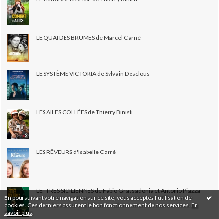
LE QUAI DES BRUMES de Marcel Carné
LE SYSTÈME VICTORIA de Sylvain Desclous
LES AILES COLLÉES de Thierry Binisti
LES RÊVEURS d'Isabelle Carré
LETTRES SICILIENNES de Fabio Grassadonia et Antonio Piazza
En poursuivant votre navigation sur ce site, vous acceptez l'utilisation de
cookies. Ces derniers assurent le bon fonctionnement de nos services.
En
savoir plus
.