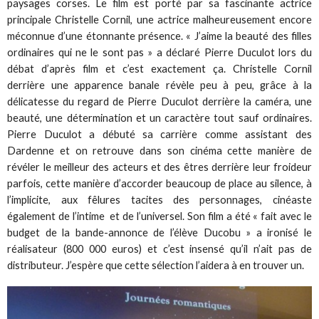
paysages corses. Le film est porté par sa fascinante actrice
principale Christelle Cornil, une actrice malheureusement encore
méconnue d’une étonnante présence. « J’aime la beauté des filles
ordinaires qui ne le sont pas » a déclaré Pierre Duculot lors du
débat d’après film et c’est exactement ça. Christelle Cornil
derrière une apparence banale révèle peu à peu, grâce à la
délicatesse du regard de Pierre Duculot derrière la caméra, une
beauté, une détermination et un caractère tout sauf ordinaires.
Pierre Duculot a débuté sa carrière comme assistant des
Dardenne et on retrouve dans son cinéma cette manière de
révéler le meilleur des acteurs et des êtres derrière leur froideur
parfois, cette manière d’accorder beaucoup de place au silence, à
l’implicite, aux fêlures tacites des personnages, cinéaste
également de l’intime et de l’universel. Son film a été « fait avec le
budget de la bande-annonce de l’élève Ducobu » a ironisé le
réalisateur (800 000 euros) et c’est insensé qu’il n’ait pas de
distributeur. J’espère que cette sélection l’aidera à en trouver un.