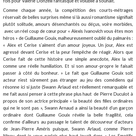
fois pour Valérie Donzelli fantasque et volubile à souhait.
Comme chaque année, la compétition des courts-métrages
réservait de belles surprises même si là aussi romantisme signifiait
plutôt solitude, amours désenchantés ou déçus, voire morbides,
avec un réel coup de cœur pour « Alexis Ivanovich vous êtes mon
héros » de Guillaume Gouix, malheureusement oublié du palmarès :
« Alex et Cerise s’aiment d’un amour joyeux. Un jour, Alex est
agressé devant Cerise et la peur l’empêche de réagir. Alors que
Cerise fait de cette histoire une simple anecdote, Alex la vit
comme une réelle humiliation. Et si son amour-propre le faisait
passer à côté du bonheur. » Le fait que Guillaume Gouix soit
acteur n’est sûrement pas étranger au jeu des comédiens qui
résonne ici si juste (Swann Arlaud est réellement remarquable et
me fait aussi penser à cette phrase plus haut de Pierre Duculot à
propos de son actrice principale « la beauté des filles ordinaires
qui ne le sont pas », Swann Arnaud a ainsi la beauté d’un garçon
ordinaire dont Guillaume Gouix révèle la belle fragilité, cela
confirme d’ailleurs au passage le talent de découvreur d’acteurs
de Jean-Pierre Améris puisque, Swann Arlaud, comme Pierre
Niney, dont je vous parlais plus haut jouait dans «
Les Emotifs