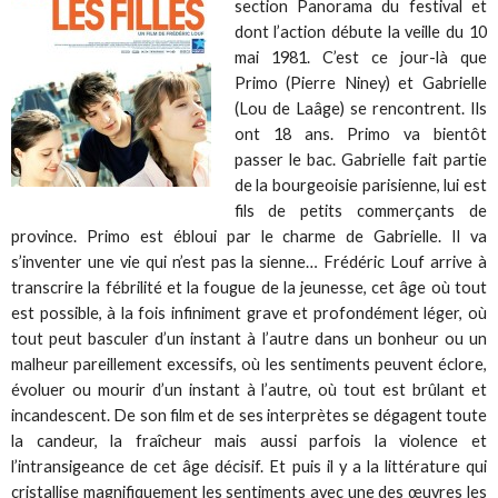
section Panorama du festival et
dont l’action débute la veille du 10
mai 1981. C’est ce jour-là que
Primo (Pierre Niney) et Gabrielle
(Lou de Laâge) se rencontrent. Ils
ont 18 ans. Primo va bientôt
passer le bac. Gabrielle fait partie
de la bourgeoisie parisienne, lui est
fils de petits commerçants de
province. Primo est ébloui par le charme de Gabrielle. Il va
s’inventer une vie qui n’est pas la sienne… Frédéric Louf arrive à
transcrire la fébrilité et la fougue de la jeunesse, cet âge où tout
est possible, à la fois infiniment grave et profondément léger, où
tout peut basculer d’un instant à l’autre dans un bonheur ou un
malheur pareillement excessifs, où les sentiments peuvent éclore,
évoluer ou mourir d’un instant à l’autre, où tout est brûlant et
incandescent. De son film et de ses interprètes se dégagent toute
la candeur, la fraîcheur mais aussi parfois la violence et
l’intransigeance de cet âge décisif. Et puis il y a la littérature qui
cristallise magnifiquement les sentiments avec une des œuvres les