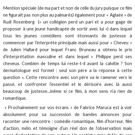
Mention spéciale (de ma part et non de celle du jury puisque ce film
ne figurait pas non plus au palmarès) également pour « Aglaée » de
Rudi Rosenberg (« un collégien perd un pari et a pour gage de
proposer à une jeune handicapée de sortir avec lui ») dans lequel
tous les jeunes comédiens sont étonnants de justesse à
commencer par l’interprète principale mais aussi pour « Cheveu »
de Julien Hallard pour lequel Franc Bruneau a obtenu le prix
d’interprétation masculine et dans lequel « Philippe perd ses
cheveux. Combien de temps lui reste-t-il avant la calvitie ? Son
dermatologue est formel : seul son père a la réponse à cette
question ». Cette rencontre avec son père va le ramener vers le
passé, et confronter l’essentiel et le dérisoire avec là aussi
beaucoup de justesse...même si ce film, à mon sens n’a rien de
romantique.
« Prochainement sur vos écrans » de Fabrice Maruca est à voir
absolument pour sa succession de bandes annonces pour
raconter une rencontre : comédie romantique, film d’horreur, film
d’action, mélo et témoigne d’un réel don de l’observation mais