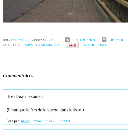
PAR
SANDRA MÉZIÈRE
SANDRA MÉZIÈRE
LIEN PERMANENT
IMPRIMER
CATÉGORIES :
FESTIVAL DE CABOURG 2011
5
COMMENTAIRES
Commentaires
Très beau résumé !
(il manque le film de la vache dans la liste!)
Écrit par :
nivrae
22h45
-
jeudi 23
juin 2011