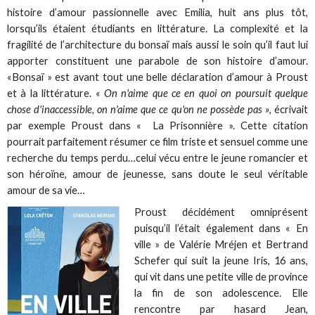
histoire d’amour passionnelle avec Emilia, huit ans plus tôt,
lorsqu’ils étaient étudiants en littérature. La complexité et la
fragilité de l’architecture du bonsaï mais aussi le soin qu’il faut lui
apporter constituent une parabole de son histoire d’amour.
«Bonsaï » est avant tout une belle déclaration d’amour à Proust
et à la littérature. «
On n'aime que ce en quoi on poursuit quelque
chose d'inaccessible, on n'aime que ce qu'on ne possède pas »
, écrivait
par exemple Proust dans « La Prisonnière ». Cette citation
pourrait parfaitement résumer ce film triste et sensuel comme une
recherche du temps perdu…celui vécu entre le jeune romancier et
son héroïne, amour de jeunesse, sans doute le seul véritable
amour de sa vie…
Proust décidément omniprésent
puisqu’il l’était également dans « En
ville » de Valérie Mréjen et Bertrand
Schefer qui suit la jeune Iris, 16 ans,
qui vit dans une petite ville de province
la fin de son adolescence. Elle
rencontre par hasard Jean,