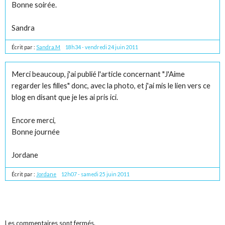
Bonne soirée.
Sandra
Écrit par :
Sandra.M
18h34
-
vendredi 24
juin 2011
Merci beaucoup, j'ai publié l'article concernant "J'Aime
regarder les filles" donc, avec la photo, et j'ai mis le lien vers ce
blog en disant que je les ai pris ici.
Encore merci,
Bonne journée
Jordane
Écrit par :
Jordane
12h07
-
samedi 25
juin 2011
Les commentaires sont fermés.