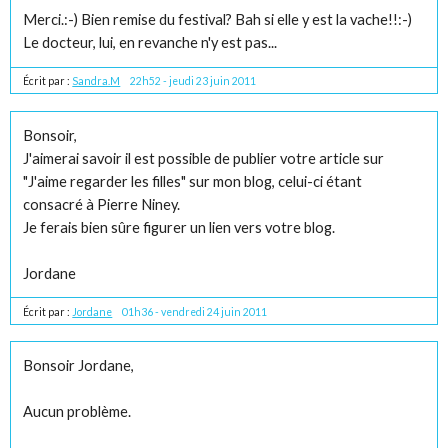
Merci.:-) Bien remise du festival? Bah si elle y est la vache!!:-)
Le docteur, lui, en revanche n'y est pas...
Écrit par :
Sandra.M
22h52
-
jeudi 23
juin 2011
Bonsoir,
J'aimerai savoir il est possible de publier votre article sur
"J'aime regarder les filles" sur mon blog, celui-ci étant
consacré à Pierre Niney.
Je ferais bien sûre figurer un lien vers votre blog.
Jordane
Écrit par :
Jordane
01h36
-
vendredi 24
juin 2011
Bonsoir Jordane,
Aucun problème.