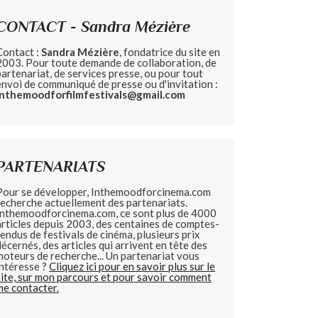
CONTACT - Sandra Mézière
Contact :
Sandra Mézière
, fondatrice du site en
2003. Pour toute demande de collaboration, de
partenariat, de services presse, ou pour tout
envoi de communiqué de presse ou d'invitation :
inthemoodforfilmfestivals@gmail.com
PARTENARIATS
Pour se développer, Inthemoodforcinema.com
recherche actuellement des partenariats.
Inthemoodforcinema.com, ce sont plus de 4000
articles depuis 2003, des centaines de comptes-
rendus de festivals de cinéma, plusieurs prix
décernés, des articles qui arrivent en tête des
moteurs de recherche... Un partenariat vous
intéresse ?
Cliquez ici pour en savoir plus sur le
site, sur mon parcours et pour savoir comment
me contacter.