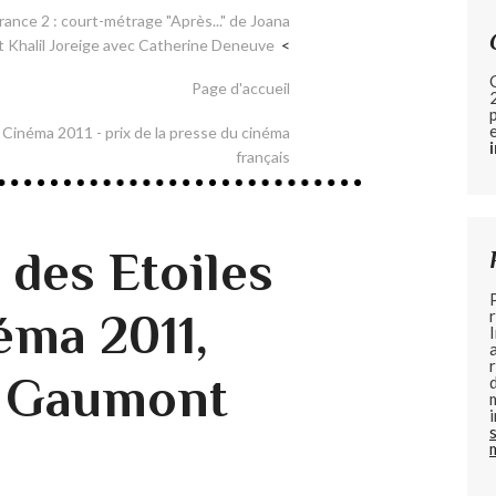
France 2 : court-métrage "Après..." de Joana
t Khalil Joreige avec Catherine Deneuve
Page d'accueil
 Cinéma 2011 - prix de la presse du cinéma
français
des Etoiles
éma 2011,
u Gaumont