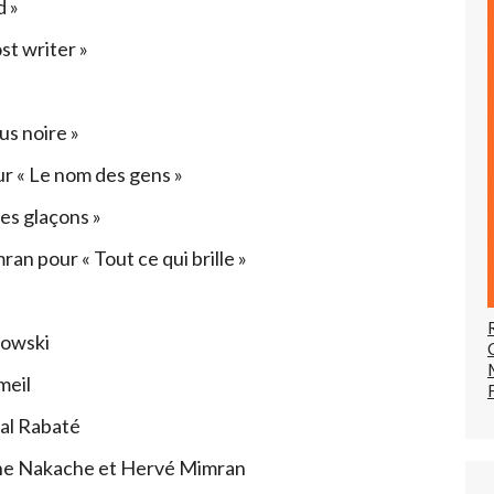
d »
t writer »
us noire »
r « Le nom des gens »
des glaçons »
n pour « Tout ce qui brille »
towski
meil
cal Rabaté
ldine Nakache et Hervé Mimran