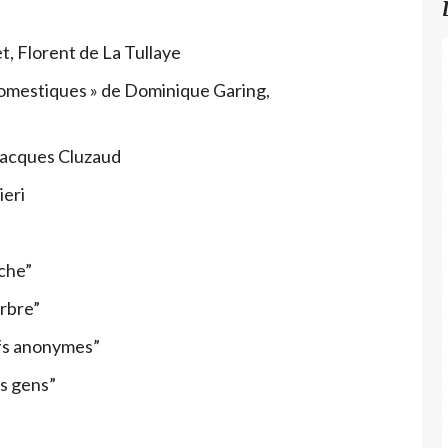
et, Florent de La Tullaye
domestiques » de Dominique Garing,
 Jacques Cluzaud
ieri
che”
rbre”
ifs anonymes”
s gens”