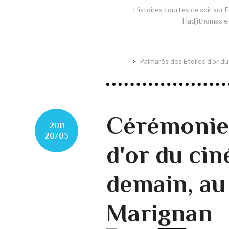
Histoires courtes ce soir sur 
Hadjithomas e
Palmarès des Etoiles d'or du
Cérémonie 
2011
20/03
d'or du cin
demain, a
Marignan