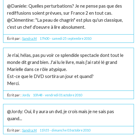
@Daniele: Quelles perturbations? Je ne pense pas que des
rediffusions soient prévues, sur France 2 en tout cas.
@Clémentine: "La peau de chagrin" est plus qu'un classique,
c'est un chef d'oeuvre à lire absolument.
Écrit par :
Sandra.M
17h00
-
samedi 25
septembre 2010
Je n'ai, hélas, pas pu voir ce splendide spectacle dont tout le
monde dit grand bien. J'ai lu le livre, mais j'ai raté lé grand
Marielle dans ce rôle atypique.
Est-ce que le DVD sortira un jour et quand?
Merci.
Écrit par :
Jordy
10h48
-
vendredi 01
octobre 2010
@Jordy: Oui, il y aura un dvd, je crois mais je ne sais pas
quand...
Écrit par :
Sandra.M
11h55
-
dimanche 03
octobre 2010