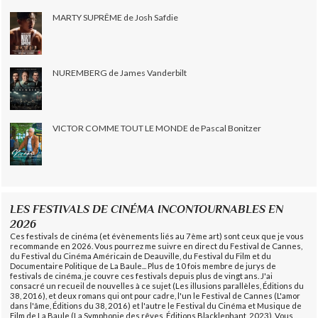
MARTY SUPRÊME de Josh Safdie
NUREMBERG de James Vanderbilt
VICTOR COMME TOUT LE MONDE de Pascal Bonitzer
LES FESTIVALS DE CINÉMA INCONTOURNABLES EN
2026
Ces festivals de cinéma (et évènements liés au 7ème art) sont ceux que je vous
recommande en 2026. Vous pourrez me suivre en direct du Festival de Cannes,
du Festival du Cinéma Américain de Deauville, du Festival du Film et du
Documentaire Politique de La Baule... Plus de 10 fois membre de jurys de
festivals de cinéma, je couvre ces festivals depuis plus de vingt ans. J'ai
consacré un recueil de nouvelles à ce sujet (Les illusions parallèles, Éditions du
38, 2016), et deux romans qui ont pour cadre, l'un le Festival de Cannes (L'amor
dans l'âme, Éditions du 38, 2016) et l'autre le Festival du Cinéma et Musique de
Film de La Baule (La Symphonie des rêves, Éditions Blacklephant, 2023). Vous