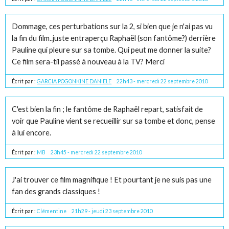
Dommage, ces perturbations sur la 2, si bien que je n'ai pas vu
la fin du film..juste entraperçu Raphaël (son fantôme?) derrière
Pauline qui pleure sur sa tombe. Qui peut me donner la suite?
Ce film sera-til passé à nouveau à la TV? Merci
Écrit par :
GARCIA POGONKINE DANIELE
22h43
-
mercredi 22
septembre 2010
C'est bien la fin ; le fantôme de Raphaël repart, satisfait de
voir que Pauline vient se recueillir sur sa tombe et donc, pense
à lui encore.
Écrit par :
MB
23h45
-
mercredi 22
septembre 2010
J'ai trouver ce film magnifique ! Et pourtant je ne suis pas une
fan des grands classiques !
Écrit par :
Clémentine
21h29
-
jeudi 23
septembre 2010