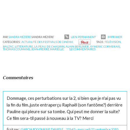
PAR
SANDRA MÉZIÈRE
SANDRA MÉZIÈRE
LIEN PERMANENT
IMPRIMER
CATÉGORIES :
ACTUALITÉ DES FESTIVALS DE CINÉMA
TAGS :
TÉLÉVISION
,
BALZAC
,
LITTÉRATURE
,
LA PEAU DE CHAGRIN
,
ALAIN BERLINER
,
AYMERIC CORMERAIS
,
THOMAS COUMANS
,
JEAN-PIERRE MARIELLE
12
COMMENTAIRES
Commentaires
Dommage, ces perturbations sur la 2, si bien que je n'ai pas vu
la fin du film..juste entraperçu Raphaël (son fantôme?) derrière
Pauline qui pleure sur sa tombe. Qui peut me donner la suite?
Ce film sera-til passé à nouveau à la TV? Merci
Écrit par :
GARCIA POGONKINE DANIELE
22h43
-
mercredi 22
septembre 2010