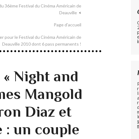
 du 36ème Festival du Cinéma Américain de
Deauville
Page d'accueil
er pour le Festival du Cinéma Américain de
Deauville 2010 dont 6 pass permanents !
 « Night and
ames Mangold
on Diaz et
 : un couple