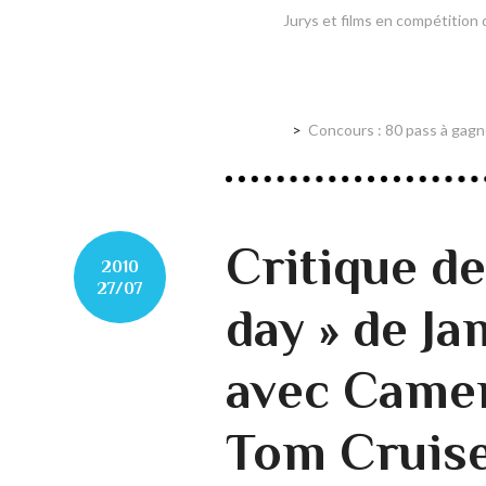
Jurys et films en compétition
Concours : 80 pass à gagn
Critique de
2010
27/07
day » de J
avec Camer
Tom Cruise