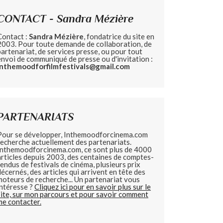
CONTACT - Sandra Mézière
Contact :
Sandra Mézière
, fondatrice du site en
2003. Pour toute demande de collaboration, de
partenariat, de services presse, ou pour tout
envoi de communiqué de presse ou d'invitation :
inthemoodforfilmfestivals@gmail.com
PARTENARIATS
Pour se développer, Inthemoodforcinema.com
recherche actuellement des partenariats.
Inthemoodforcinema.com, ce sont plus de 4000
articles depuis 2003, des centaines de comptes-
rendus de festivals de cinéma, plusieurs prix
décernés, des articles qui arrivent en tête des
moteurs de recherche... Un partenariat vous
intéresse ?
Cliquez ici pour en savoir plus sur le
site, sur mon parcours et pour savoir comment
me contacter.