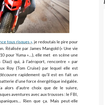
nce tous risques »,
je redoutais le pire pour
on. Réalisée par James Mangold (« Une vie
 3H10 pour Yuma »…), elle met en scène une
iaz) qui, à l’aéroport, rencontre « par
x Roy (Tom Cruise) par lequel elle est
découvre rapidement qu’il est en fait un
batterie d’une force énergétique inégalée.
a alors d’autre choix que de le suivre,
ues aventures avec aux trousses : le FBI,
ispaniques… Rien que ça. Mais peut-elle