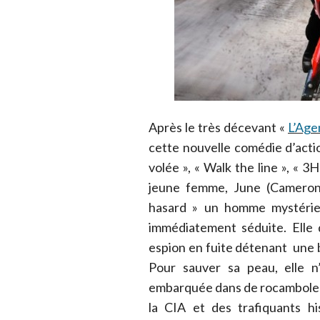
Après le très décevant «
L’Age
cette nouvelle comédie d’acti
volée », « Walk the line », «
jeune femme, June (Cameron D
hasard » un homme mystérieu
immédiatement séduite. Elle 
espion en fuite détenant une 
Pour sauver sa peau, elle n’
embarquée dans de rocambolesq
la CIA et des trafiquants h