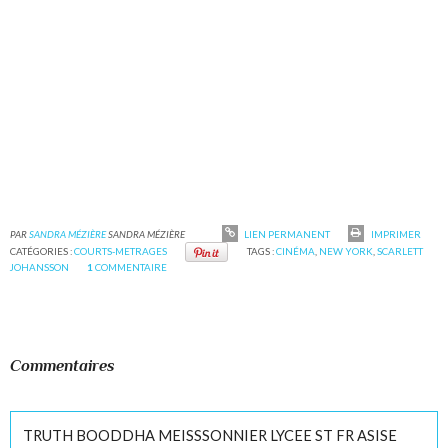
PAR
SANDRA MÉZIÈRE
SANDRA MÉZIÈRE
LIEN PERMANENT
IMPRIMER
CATÉGORIES :
COURTS-METRAGES
TAGS :
CINÉMA
,
NEW YORK
,
SCARLETT
JOHANSSON
1
COMMENTAIRE
Commentaires
TRUTH BOODDHA MEISSSONNIER LYCEE ST FR ASISE