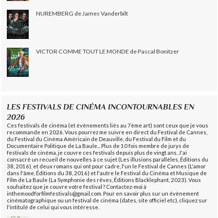
NUREMBERG de James Vanderbilt
VICTOR COMME TOUT LE MONDE de Pascal Bonitzer
LES FESTIVALS DE CINÉMA INCONTOURNABLES EN
2026
Ces festivals de cinéma (et évènements liés au 7ème art) sont ceux que je vous
recommande en 2026. Vous pourrez me suivre en direct du Festival de Cannes,
du Festival du Cinéma Américain de Deauville, du Festival du Film et du
Documentaire Politique de La Baule... Plus de 10 fois membre de jurys de
festivals de cinéma, je couvre ces festivals depuis plus de vingt ans. J'ai
consacré un recueil de nouvelles à ce sujet (Les illusions parallèles, Éditions du
38, 2016), et deux romans qui ont pour cadre, l'un le Festival de Cannes (L'amor
dans l'âme, Éditions du 38, 2016) et l'autre le Festival du Cinéma et Musique de
Film de La Baule (La Symphonie des rêves, Éditions Blacklephant, 2023). Vous
souhaitez que je couvre votre festival ? Contactez-moi à
inthemoodforfilmfestivals@gmail.com. Pour en savoir plus sur un évènement
cinématographique ou un festival de cinéma (dates, site officiel etc), cliquez sur
l'intitulé de celui qui vous intéresse.