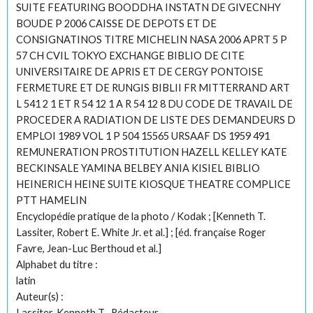
SUITE FEATURING BOODDHA INSTATN DE GIVECNHY
BOUDE P 2006 CAISSE DE DEPOTS ET DE
CONSIGNATINOS TITRE MICHELIN NASA 2006 APRT 5 P
57 CH CVIL TOKYO EXCHANGE BIBLIO DE CITE
UNIVERSITAIRE DE APRIS ET DE CERGY PONTOISE
FERMETURE ET DE RUNGIS BIBLII FR MITTERRAND ART
L 541 2 1 ET R 54 12 1 A R 54 12 8 DU CODE DE TRAVAIL DE
PROCEDER A RADIATION DE LISTE DES DEMANDEURS D
EMPLOI 1989 VOL 1 P 504 15565 URSAAF DS 1959 491
REMUNERATION PROSTITUTION HAZELL KELLEY KATE
BECKINSALE YAMINA BELBEY ANIA KISIEL BIBLIO
HEINERICH HEINE SUITE KIOSQUE THEATRE COMPLICE
PTT HAMELIN
Encyclopédie pratique de la photo / Kodak ; [Kenneth T.
Lassiter, Robert E. White Jr. et al.] ; [éd. française Roger
Favre, Jean-Luc Berthoud et al.]
Alphabet du titre :
latin
Auteur(s) :
Lassiter, Kenneth T . Rédacteur