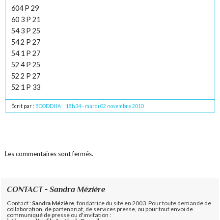
604 P 29
60 3 P 21
54 3 P 25
54 2 P 27
54 1 P 27
52 4 P 25
52 2 P 27
52 1 P 33
Écrit par :
BOODDHA
18h34
-
mardi 02
novembre 2010
Les commentaires sont fermés.
CONTACT - Sandra Mézière
Contact :
Sandra Mézière
, fondatrice du site en 2003. Pour toute demande de
collaboration, de partenariat, de services presse, ou pour tout envoi de
communiqué de presse ou d'invitation :