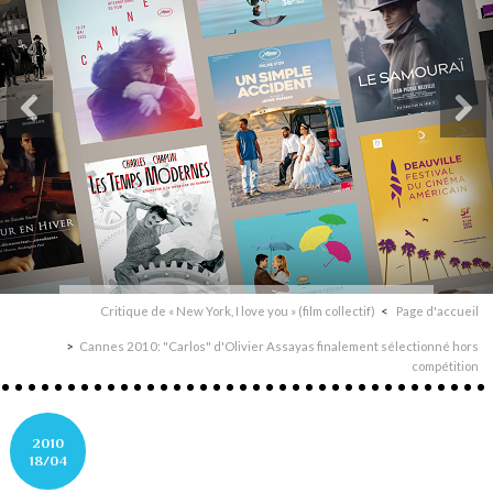
Critique de « New York, I love you » (film collectif)
Page d'accueil
Cannes 2010: "Carlos" d'Olivier Assayas finalement sélectionné hors
compétition
2010
18/04