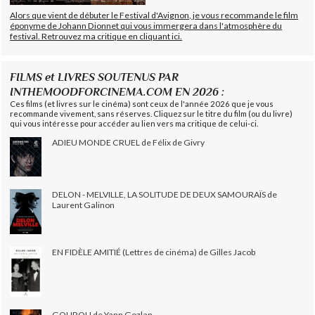
Alors que vient de débuter le Festival d'Avignon, je vous recommande le film
éponyme de Johann Dionnet qui vous immergera dans l'atmosphère du
festival. Retrouvez ma critique en cliquant ici.
FILMS et LIVRES SOUTENUS PAR
INTHEMOODFORCINEMA.COM EN 2026 :
Ces films (et livres sur le cinéma) sont ceux de l'année 2026 que je vous
recommande vivement, sans réserves. Cliquez sur le titre du film (ou du livre)
qui vous intéresse pour accéder au lien vers ma critique de celui-ci.
ADIEU MONDE CRUEL de Félix de Givry
DELON - MELVILLE, LA SOLITUDE DE DEUX SAMOURAÏS de
Laurent Galinon
EN FIDÈLE AMITIÉ (Lettres de cinéma) de Gilles Jacob
GOUROU de Yann Gozlan