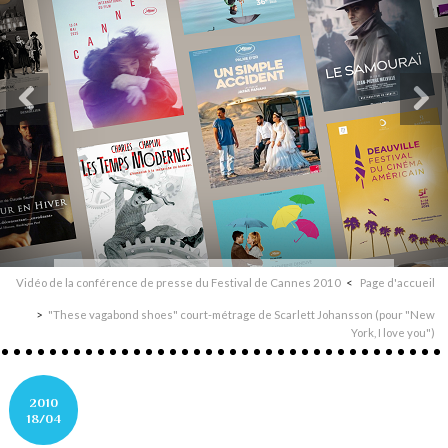
Vidéo de la conférence de presse du Festival de Cannes 2010
Page d'accueil
"These vagabond shoes" court-métrage de Scarlett Johansson (pour "New
York, I love you")
2010
18/04