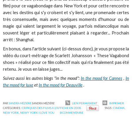
film) pour ce vagabondage dans New York et pour cette rencontre
avec les destins qui s'y croisent et s'y lient, une promenade certes
très consensuelle, mais avec quelques moments d'humour ou de
magie qui valent largement le voyage, parfois mélancolique mais
souvent léger et particulièrement plaisant à regarder... Prochain
arrêt : Shanghai.
En bonus, dans l'article suivant (ci-dessus donc), je vous propose la
vidéo du court-métrage de Scarlett Johansson « These Vagabond
shoes » réalisé pour ce film collectif mais qui n'a finalement pas été
retenu. Je vous en laisse juges...
Suivez aussi les autres blogs "in the mood":
In the mood for Cannes
,
In
the mood for luxe
et
In the mood for Deauville
.
PAR
SANDRA MÉZIÈRE
SANDRA MÉZIÈRE
LIEN PERMANENT
IMPRIMER
CATÉGORIES :
CRITIQUES DES FILMS A L'AFFICHE EN 2008
TAGS :
CINÉMA
,
NEW YORK
,
NEWY YORK I LOVE YOU
0
COMMENTAIRE