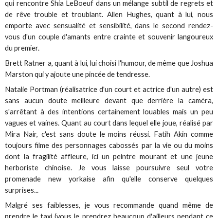
qui rencontre Shia LeBoeuf dans un mélange subtil de regrets et
de rêve trouble et troublant. Allen Hughes, quant à lui, nous
emporte avec sensualité et sensibilité, dans le second rendez-
vous d'un couple d'amants entre crainte et souvenir langoureux
du premier.
Brett Ratner a, quant à lui, lui choisi l'humour, de même que Joshua
Marston qui y ajoute une pincée de tendresse.
Natalie Portman (réalisatrice d'un court et actrice d'un autre) est
sans aucun doute meilleure devant que derrière la caméra,
s'arrêtant à des intentions certainement louables mais un peu
vagues et vaines. Quant au court dans lequel elle joue, réalisé par
Mira Nair, c'est sans doute le moins réussi. Fatih Akin comme
toujours filme des personnages cabossés par la vie ou du moins
dont la fragilité affleure, ici un peintre mourant et une jeune
herboriste chinoise. Je vous laisse poursuivre seul votre
promenade new yorkaise afin qu'elle conserve quelques
surprises...
Malgré ses faiblesses, je vous recommande quand même de
prendre le taxi (vous le prendrez beaucoup d'ailleurs pendant ce