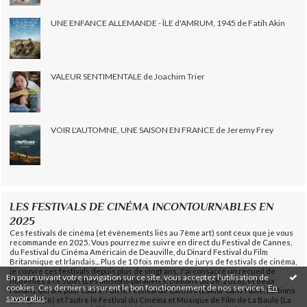
UNE ENFANCE ALLEMANDE - ÎLE d'AMRUM, 1945 de Fatih Akin
VALEUR SENTIMENTALE de Joachim Trier
VOIR L'AUTOMNE, UNE SAISON EN FRANCE de Jeremy Frey
LES FESTIVALS DE CINÉMA INCONTOURNABLES EN
2025
Ces festivals de cinéma (et évènements liés au 7ème art) sont ceux que je vous
recommande en 2025. Vous pourrez me suivre en direct du Festival de Cannes,
du Festival du Cinéma Américain de Deauville, du Dinard Festival du Film
Britannique et Irlandais... Plus de 10 fois membre de jurys de festivals de cinéma,
je couvre ces festivals depuis plus de vingt ans. J'ai consacré un recueil de
En poursuivant votre navigation sur ce site, vous acceptez l'utilisation de
nouvelles à ce sujet (Les illusions parallèles, Éditions du 38, 2016), et deux
cookies. Ces derniers assurent le bon fonctionnement de nos services.
En
romans qui ont pour cadre, l'un le Festival de Cannes (L'amor dans l'âme, Éditions
savoir plus
.
du 38, 2016) et l'autre le Festival du Cinéma et Musique de Film de La Baule (La