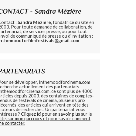
CONTACT - Sandra Mézière
Contact :
Sandra Mézière
, fondatrice du site en
2003. Pour toute demande de collaboration, de
partenariat, de services presse, ou pour tout
envoi de communiqué de presse ou d'invitation :
inthemoodforfilmfestivals@gmail.com
PARTENARIATS
Pour se développer, Inthemoodforcinema.com
recherche actuellement des partenariats.
Inthemoodforcinema.com, ce sont plus de 4000
articles depuis 2003, des centaines de comptes-
rendus de festivals de cinéma, plusieurs prix
décernés, des articles qui arrivent en tête des
moteurs de recherche... Un partenariat vous
intéresse ?
Cliquez ici pour en savoir plus sur le
site, sur mon parcours et pour savoir comment
me contacter.