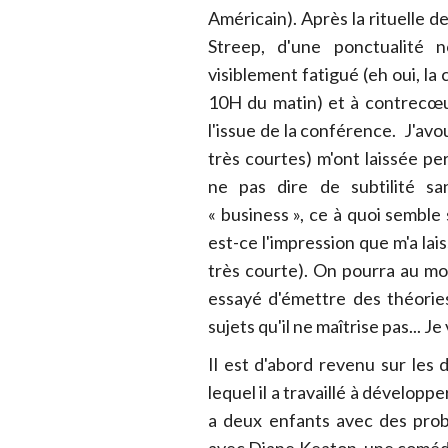
Américain). Après la rituelle d
Streep, d'une ponctualité 
visiblement fatigué (eh oui, la
10H du matin) et à contrecœu
l'issue de la conférence. J'av
très courtes) m'ont laissée p
ne pas dire de subtilité sa
« business », ce à quoi semble 
est-ce l'impression que m'a lai
très courte). On pourra au moi
essayé d'émettre des théories
sujets qu'il ne maîtrise pas... Je
Il est d'abord revenu sur les d
lequel il a travaillé à développe
a deux enfants avec des pro
avec Diane Keaton, une comédie 