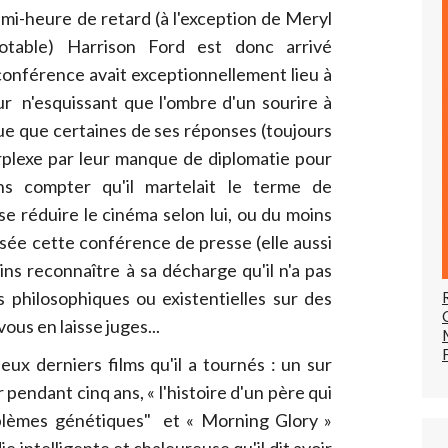
emi-heure de retard (à l'exception de Meryl
notable) Harrison Ford est donc arrivé
 conférence avait exceptionnellement lieu à
r n'esquissant que l'ombre d'un sourire à
oue que certaines de ses réponses (toujours
erplexe par leur manque de diplomatie pour
ns compter qu'il martelait le terme de
se réduire le cinéma selon lui, ou du moins
ssée cette conférence de presse (elle aussi
ns reconnaître à sa décharge qu'il n'a pas
 philosophiques ou existentielles sur des
 vous en laisse juges...
eux derniers films qu'il a tournés : un sur
r pendant cinq ans, « l'histoire d'un père qui
blèmes génétiques" et « Morning Glory »
intelligente et chaleureuse qu'il dit avoir