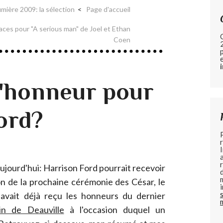
umière 2009: la sélection
Page d'accueil
ces pour "A serious man" de Joel et Ethan
Coen
'honneur pour
ord?
 aujourd'hui: Harrison Ford pourrait recevoir
on de la prochaine cérémonie des César, le
r avait déjà reçu les honneurs du dernier
in de Deauville
à l'occasion duquel un