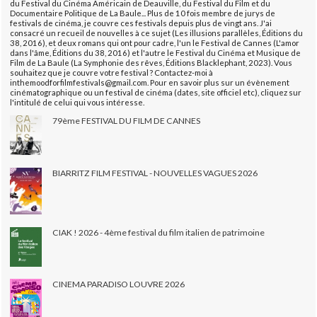
du Festival du Cinéma Américain de Deauville, du Festival du Film et du
Documentaire Politique de La Baule... Plus de 10 fois membre de jurys de
festivals de cinéma, je couvre ces festivals depuis plus de vingt ans. J'ai
consacré un recueil de nouvelles à ce sujet (Les illusions parallèles, Éditions du
38, 2016), et deux romans qui ont pour cadre, l'un le Festival de Cannes (L'amor
dans l'âme, Éditions du 38, 2016) et l'autre le Festival du Cinéma et Musique de
Film de La Baule (La Symphonie des rêves, Éditions Blacklephant, 2023). Vous
souhaitez que je couvre votre festival ? Contactez-moi à
inthemoodforfilmfestivals@gmail.com. Pour en savoir plus sur un évènement
cinématographique ou un festival de cinéma (dates, site officiel etc), cliquez sur
l'intitulé de celui qui vous intéresse.
79ème FESTIVAL DU FILM DE CANNES
BIARRITZ FILM FESTIVAL - NOUVELLES VAGUES 2026
CIAK ! 2026 - 4ème festival du film italien de patrimoine
CINEMA PARADISO LOUVRE 2026