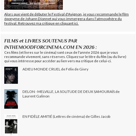
Alors que vient de débuter le Festival d'Avignon, je vous recommande le film
éponyme de Johann Dionnet qui vous immergera dans l'atmosphère du
festival. Retrouvez ma critique en cliquant ici.
FILMS et LIVRES SOUTENUS PAR
INTHEMOODFORCINEMA.COM EN 2026 :
Ces films (et livres sur le cinéma) sont ceux de l'année 2026 que je vous
recommande vivement, sans réserves. Cliquez sur le titre du film (ou du livre)
qui vous intéresse pour accéder au lien vers ma critique de celui-ci.
ADIEU MONDE CRUEL de Félix de Givry
DELON - MELVILLE, LA SOLITUDE DE DEUX SAMOURAÏS de
Laurent Galinon
EN FIDÈLE AMITIÉ (Lettres de cinéma) de Gilles Jacob