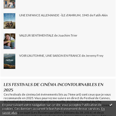
UNE ENFANCE ALLEMANDE - ÎLE d'AMRUM, 1945 de Fatih Akin
VALEUR SENTIMENTALE de Joachim Trier
VOIR L'AUTOMNE, UNE SAISON EN FRANCE de Jeremy Frey
LES FESTIVALS DE CINÉMA INCONTOURNABLES EN
2025
Ces festivals de cinéma (et évènements liés au 7ème art) sont ceux que je vous
recommande en 2025. Vous pourrez me suivre en direct du Festival de Cannes,
du Festival du Cinéma Américain de Deauville, du Dinard Festival du Film
En poursuivant votre navigation sur ce site, vous acceptez l'utilisation de
Britannique et Irlandais... Plus de 10 fois membre de jurys de festivals de cinéma,
cookies. Ces derniers assurent le bon fonctionnement de nos services.
En
je couvre ces festivals depuis plus de vingt ans. J'ai consacré un recueil de
savoir plus
.
nouvelles à ce sujet (Les illusions parallèles, Éditions du 38, 2016), et deux