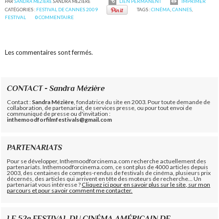
PAR
SANDRA MÉZIÈRE
SANDRA MÉZIÈRE
LIEN PERMANENT
IMPRIMER
CATÉGORIES :
FESTIVAL DE CANNES 2009
TAGS :
CINÉMA
,
CANNES
,
FESTIVAL
0
COMMENTAIRE
Les commentaires sont fermés.
CONTACT - Sandra Mézière
Contact :
Sandra Mézière
, fondatrice du site en 2003. Pour toute demande de
collaboration, de partenariat, de services presse, ou pour tout envoi de
communiqué de presse ou d'invitation :
inthemoodforfilmfestivals@gmail.com
PARTENARIATS
Pour se développer, Inthemoodforcinema.com recherche actuellement des
partenariats. Inthemoodforcinema.com, ce sont plus de 4000 articles depuis
2003, des centaines de comptes-rendus de festivals de cinéma, plusieurs prix
décernés, des articles qui arrivent en tête des moteurs de recherche... Un
partenariat vous intéresse ?
Cliquez ici pour en savoir plus sur le site, sur mon
parcours et pour savoir comment me contacter.
LE 52e FESTIVAL DU CINÉMA AMÉRICAIN DE