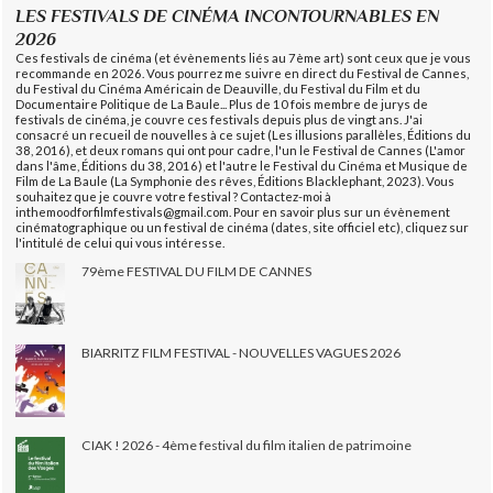
LES FESTIVALS DE CINÉMA INCONTOURNABLES EN
2026
Ces festivals de cinéma (et évènements liés au 7ème art) sont ceux que je vous
recommande en 2026. Vous pourrez me suivre en direct du Festival de Cannes,
du Festival du Cinéma Américain de Deauville, du Festival du Film et du
Documentaire Politique de La Baule... Plus de 10 fois membre de jurys de
festivals de cinéma, je couvre ces festivals depuis plus de vingt ans. J'ai
consacré un recueil de nouvelles à ce sujet (Les illusions parallèles, Éditions du
38, 2016), et deux romans qui ont pour cadre, l'un le Festival de Cannes (L'amor
dans l'âme, Éditions du 38, 2016) et l'autre le Festival du Cinéma et Musique de
Film de La Baule (La Symphonie des rêves, Éditions Blacklephant, 2023). Vous
souhaitez que je couvre votre festival ? Contactez-moi à
inthemoodforfilmfestivals@gmail.com. Pour en savoir plus sur un évènement
cinématographique ou un festival de cinéma (dates, site officiel etc), cliquez sur
l'intitulé de celui qui vous intéresse.
79ème FESTIVAL DU FILM DE CANNES
BIARRITZ FILM FESTIVAL - NOUVELLES VAGUES 2026
CIAK ! 2026 - 4ème festival du film italien de patrimoine