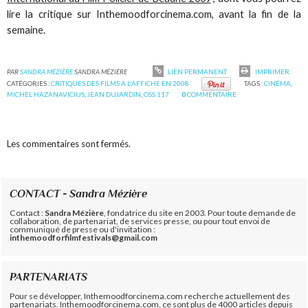
lire la critique sur Inthemoodforcinema.com, avant la fin de la
semaine.
PAR
SANDRA MÉZIÈRE
SANDRA MÉZIÈRE
LIEN PERMANENT
IMPRIMER
CATÉGORIES :
CRITIQUES DES FILMS A L'AFFICHE EN 2008
TAGS :
CINÉMA
,
MICHEL HAZANAVICIUS
,
JEAN DUJARDIN
,
OSS 117
0
COMMENTAIRE
Les commentaires sont fermés.
CONTACT - Sandra Mézière
Contact :
Sandra Mézière
, fondatrice du site en 2003. Pour toute demande de
collaboration, de partenariat, de services presse, ou pour tout envoi de
communiqué de presse ou d'invitation :
inthemoodforfilmfestivals@gmail.com
PARTENARIATS
Pour se développer, Inthemoodforcinema.com recherche actuellement des
partenariats. Inthemoodforcinema.com, ce sont plus de 4000 articles depuis