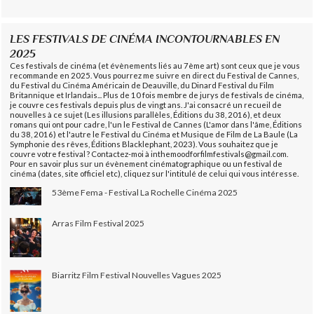
LES FESTIVALS DE CINÉMA INCONTOURNABLES EN
2025
Ces festivals de cinéma (et évènements liés au 7ème art) sont ceux que je vous
recommande en 2025. Vous pourrez me suivre en direct du Festival de Cannes,
du Festival du Cinéma Américain de Deauville, du Dinard Festival du Film
Britannique et Irlandais... Plus de 10 fois membre de jurys de festivals de cinéma,
je couvre ces festivals depuis plus de vingt ans. J'ai consacré un recueil de
nouvelles à ce sujet (Les illusions parallèles, Éditions du 38, 2016), et deux
romans qui ont pour cadre, l'un le Festival de Cannes (L'amor dans l'âme, Éditions
du 38, 2016) et l'autre le Festival du Cinéma et Musique de Film de La Baule (La
Symphonie des rêves, Éditions Blacklephant, 2023). Vous souhaitez que je
couvre votre festival ? Contactez-moi à inthemoodforfilmfestivals@gmail.com.
Pour en savoir plus sur un évènement cinématographique ou un festival de
cinéma (dates, site officiel etc), cliquez sur l'intitulé de celui qui vous intéresse.
53ème Fema - Festival La Rochelle Cinéma 2025
Arras Film Festival 2025
Biarritz Film Festival Nouvelles Vagues 2025