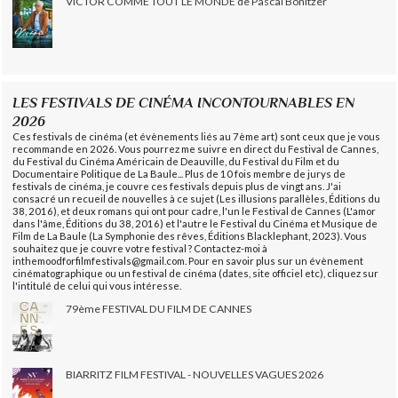
VICTOR COMME TOUT LE MONDE de Pascal Bonitzer
LES FESTIVALS DE CINÉMA INCONTOURNABLES EN
2026
Ces festivals de cinéma (et évènements liés au 7ème art) sont ceux que je vous
recommande en 2026. Vous pourrez me suivre en direct du Festival de Cannes,
du Festival du Cinéma Américain de Deauville, du Festival du Film et du
Documentaire Politique de La Baule... Plus de 10 fois membre de jurys de
festivals de cinéma, je couvre ces festivals depuis plus de vingt ans. J'ai
consacré un recueil de nouvelles à ce sujet (Les illusions parallèles, Éditions du
38, 2016), et deux romans qui ont pour cadre, l'un le Festival de Cannes (L'amor
dans l'âme, Éditions du 38, 2016) et l'autre le Festival du Cinéma et Musique de
Film de La Baule (La Symphonie des rêves, Éditions Blacklephant, 2023). Vous
souhaitez que je couvre votre festival ? Contactez-moi à
inthemoodforfilmfestivals@gmail.com. Pour en savoir plus sur un évènement
cinématographique ou un festival de cinéma (dates, site officiel etc), cliquez sur
l'intitulé de celui qui vous intéresse.
79ème FESTIVAL DU FILM DE CANNES
BIARRITZ FILM FESTIVAL - NOUVELLES VAGUES 2026