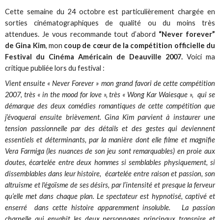
Cette semaine du 24 octobre est particulièrement chargée en
sorties cinématographiques de qualité ou du moins très
attendues. Je vous recommande tout d’abord
“Never forever”
de Gina Kim
, mon
coup de cœur de la compétition officielle du
Festival du Cinéma Américain de Deauville 2007.
Voici ma
critique publiée lors du festival :
Vient ensuite « Never Forever » mon grand favori de cette compétition
2007, très « in the mood for love », très « Wong Kar Waiesque », qui se
démarque des deux comédies romantiques de cette compétition que
j’évoquerai ensuite brièvement. Gina Kim parvient à instaurer une
tension passionnelle par des détails et des gestes qui deviennent
essentiels et déterminants, par la manière dont elle filme et magnifie
Vera Farmiga (les nuances de son jeu sont remarquables) en proie aux
doutes, écartelée entre deux hommes si semblables physiquement, si
dissemblables dans leur histoire, écartelée entre raison et passion, son
altruisme et l'égoïsme de ses désirs, par l’intensité et presque la ferveur
qu’elle met dans chaque plan. Le spectateur est hypnotisé, captivé et
enserré dans cette histoire apparemment insoluble. La passion
charnelle qui envahit les deux personnages principaux transpire et