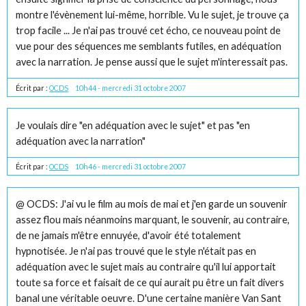
montre l'évènement lui-même, horrible. Vu le sujet, je trouve ça
trop facile ... Je n'ai pas trouvé cet écho, ce nouveau point de
vue pour des séquences me semblants futiles, en adéquation
avec la narration. Je pense aussi que le sujet m'interessait pas.
Écrit par :
OCDS
10h44
-
mercredi 31
octobre 2007
Je voulais dire "en adéquation avec le sujet" et pas "en
adéquation avec la narration"
Écrit par :
OCDS
10h46
-
mercredi 31
octobre 2007
@ OCDS: J'ai vu le film au mois de mai et j'en garde un souvenir
assez flou mais néanmoins marquant, le souvenir, au contraire,
de ne jamais m'être ennuyée, d'avoir été totalement
hypnotisée. Je n'ai pas trouvé que le style n'était pas en
adéquation avec le sujet mais au contraire qu'il lui apportait
toute sa force et faisait de ce qui aurait pu être un fait divers
banal une véritable oeuvre. D'une certaine manière Van Sant