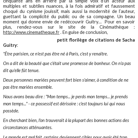
cinquante ans en arrière par la simple voix d’un acteur aux
multiples et subtiles nuances, à la fois admiratif et faussement
choqué du cynisme jouissif, mais aussi la modernité de l’auteur,
guettant la complicité du public ou de sa compagne. Un beau
moment qui donne envie de redécouvrir Guitry… Pour en savoir
plus, rendez-vous sur le site de la Cinémathèque :
http://www.cinematheque.fr
. En guise de conclusion,
petit florilège de citations de Sacha
Guitry
:
"Être parisien, ce n'est pas être né à Paris, c'est y renaître
.
On a dit de la beauté que c'était une promesse de bonheur. On n'a pas
dit qu'elle fût tenue.
Deux personnes mariées peuvent fort bien s'aimer, à condition de ne
pas être mariées ensemble.
Nous avons beau dire : "Mon temps... je perds mon temps... je prends
mon temps..." - ce possessif est dérisoire : c'est toujours lui qui nous
possède.
En cherchant bien, l'on trouverait à la plupart des bonnes actions des
circonstances atténuantes.
Le monde est mal fait, certains deviennent cibles pour avoir été trop