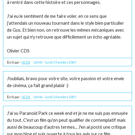
à rentré dans cette histoire et ces personnages.
J'ai eu le sentiment de me faire voler, en ce sens que
j'attendais un nouveau tournant dans le style bien particulier
de Gus. Et bien non, on retrouve les mêmes mécaniques avec
un sujet qui n'y retrouve que difficilement un écho agréable.
Olivier CDS
Écrit par :
OCDS
16h45
-
lundi 29
octobre 2007
J'oubliais, bravo pour votre site, votre passion et votre envie
de cinéma, ça fait grand plaisir :)
Écrit par :
OCDS
16h46
-
lundi 29
octobre 2007
J'ai vu Paranoid Park ce week end et je ne me suis pas ennuyée
du tout. C'est un film qu'on peut qualifier de contemplatif mais
aussi de beaucoup d'autres termes... J'en ai posté une critique
sur mon blog et suis ouverte à tous les avis sur ce film.