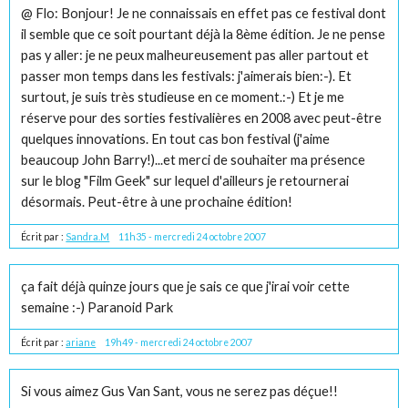
@ Flo: Bonjour! Je ne connaissais en effet pas ce festival dont
il semble que ce soit pourtant déjà la 8ème édition. Je ne pense
pas y aller: je ne peux malheureusement pas aller partout et
passer mon temps dans les festivals: j'aimerais bien:-). Et
surtout, je suis très studieuse en ce moment.:-) Et je me
réserve pour des sorties festivalières en 2008 avec peut-être
quelques innovations. En tout cas bon festival (j'aime
beaucoup John Barry!)...et merci de souhaiter ma présence
sur le blog "Film Geek" sur lequel d'ailleurs je retournerai
désormais. Peut-être à une prochaine édition!
Écrit par :
Sandra.M
11h35
-
mercredi 24
octobre 2007
ça fait déjà quinze jours que je sais ce que j'irai voir cette
semaine :-) Paranoid Park
Écrit par :
ariane
19h49
-
mercredi 24
octobre 2007
Si vous aimez Gus Van Sant, vous ne serez pas déçue!!