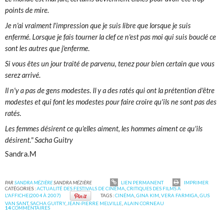
points de mire.
Je n'ai vraiment l'impression que je suis libre que lorsque je suis
enfermé. Lorsque je fais tourner la clef ce n'est pas moi qui suis bouclé ce
sont les autres que j'enferme.
Si vous êtes un jour traité de parvenu, tenez pour bien certain que vous
serez arrivé.
Il n'y a pas de gens modestes. Il y a des ratés qui ont la prétention d'être
modestes et qui font les modestes pour faire croire qu'ils ne sont pas des
ratés.
Les femmes désirent ce qu'elles aiment, les hommes aiment ce qu'ils
désirent." Sacha Guitry
Sandra.M
PAR
SANDRA MÉZIÈRE
SANDRA MÉZIÈRE
LIEN PERMANENT
IMPRIMER
CATÉGORIES :
ACTUALITÉ DES FESTIVALS DE CINÉMA
,
CRITIQUES DES FILMS A
L'AFFICHE(2004 À 2007)
TAGS :
CINÉMA
,
GINA KIM
,
VERA FARMIGA
,
GUS
VAN SANT
,
SACHA GUITRY
,
JEAN-PIERRE MELVILLE
,
ALAIN CORNEAU
14
COMMENTAIRES