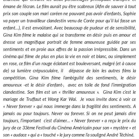
émane de l’écran. Le film aurait pu être scabreux (Afin de sauver à tout
prix son couple son mari coréen ne pouvant pas avoir d’enfants, Sophie
va payer un travailleur clandestin venu de Corée pour qu’il lui fasse un
enfant…), il est envoûtant. Avec beaucoup de pudeur et de sensibilité,
Gina Kim filme le malaise qui se transforme en désir puis en amour et
dresse un magnifique portrait de femme amoureuse guidée par ses
sentiments et en proie aux affres de la passion irrépressible. Dans un
cinéma qui filme de plus en plus la vie en noir et blanc, ou simplement
en rose, ce film d’un rouge éclatant est bouleversant, malgré (et à cause
de) sa lumière crépusculaire, il dépasse de loin les autres films la
compétition. Gina Kim filme l’ambiguïté des sentiments, le désir
amoureux -et le désir d’enfant-, avec en toile de fond l’immigration
clandestine. Son film est un « thriller amoureux ». Gina Kim c’est le
mariage de Truffaut et Wong Kar Wai. Je vous invite donc à voir ce
« Never forever » qui nous immerge dans la fragilité des sentiments. A
jamais ou pour toujours. Never ou forever. Si on ne peut jamais dire
toujours, l’important c’est d’aimer… « Never forever » a reçu le prix du
jury de ce 33ème Festival du Cinéma Américain pour son « mystère » et
son « audace » qui a « touché » le jury comme l’a souligné André Téchiné.