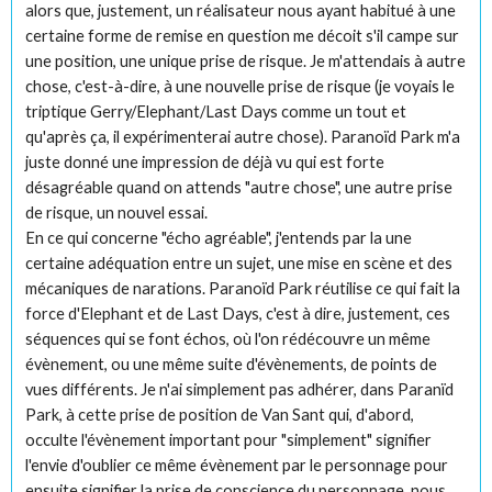
alors que, justement, un réalisateur nous ayant habitué à une
certaine forme de remise en question me décoit s'il campe sur
une position, une unique prise de risque. Je m'attendais à autre
chose, c'est-à-dire, à une nouvelle prise de risque (je voyais le
triptique Gerry/Elephant/Last Days comme un tout et
qu'après ça, il expérimenterai autre chose). Paranoïd Park m'a
juste donné une impression de déjà vu qui est forte
désagréable quand on attends "autre chose", une autre prise
de risque, un nouvel essai.
En ce qui concerne "écho agréable", j'entends par la une
certaine adéquation entre un sujet, une mise en scène et des
mécaniques de narations. Paranoïd Park réutilise ce qui fait la
force d'Elephant et de Last Days, c'est à dire, justement, ces
séquences qui se font échos, où l'on rédécouvre un même
évènement, ou une même suite d'évènements, de points de
vues différents. Je n'ai simplement pas adhérer, dans Paranïd
Park, à cette prise de position de Van Sant qui, d'abord,
occulte l'évènement important pour "simplement" signifier
l'envie d'oublier ce même évènement par le personnage pour
ensuite signifier la prise de conscience du personnage, nous