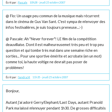
Écrit par :
Pascale
10h28
-
jeudi 25
octobre 2007
@ Flo: Un usage peu commun de la musique mais récurrent
dans le cinéma de Gus Van Sant. C'est sympa de m'envoyer des
infos festivalières, je suis toujours preneuse...:-)
@ Pascale: Ah "Never forever"! LE film de la compétition
deauvillaise. Dont il est malheureusemet très peu et trop peu
question et qui tombe très mal dans une semaine riche en
sorties... Pour une sportive émérite et acrobate (en un mot)
comme toi, la haute voltige ne devrait pas poser de
problèmes!
Écrit par :
Sandra.M
11h35
-
jeudi 25
octobre 2007
Bonjour,
Autant j'ai adoré Gerry/Elephant/Last Days, autant Pranoïd
Park ma laissé m'ennuyer pendant 1h30. De grosses difficultés