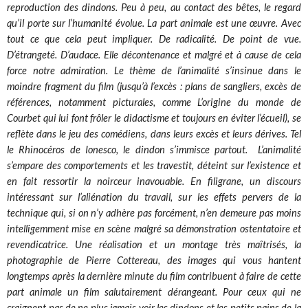
reproduction des dindons. Peu à peu, au contact des bêtes, le regard
qu’il porte sur l’humanité évolue. La part animale est une œuvre. Avec
tout ce que cela peut impliquer. De radicalité. De point de vue.
D’étrangeté. D’audace. Elle décontenance et malgré et à cause de cela
force notre admiration. Le thème de l’animalité s’insinue dans le
moindre fragment du film (jusqu’à l’excès : plans de sangliers, excès de
références, notamment picturales, comme L’origine du monde de
Courbet qui lui font frôler le didactisme et toujours en éviter l’écueil), se
reflète dans le jeu des comédiens, dans leurs excès et leurs dérives. Tel
le Rhinocéros de Ionesco, le dindon s’immisce partout. L’animalité
s’empare des comportements et les travestit, déteint sur l’existence et
en fait ressortir la noirceur inavouable. En filigrane, un discours
intéressant sur l’aliénation du travail, sur les effets pervers de la
technique qui, si on n’y adhère pas forcément, n’en demeure pas moins
intelligemment mise en scène malgré sa démonstration ostentatoire et
revendicatrice. Une réalisation et un montage très maîtrisés, la
photographie de Pierre Cottereau, des images qui vous hantent
longtemps après la dernière minute du film contribuent à faire de cette
part animale un film salutairement dérangeant. Pour ceux qui ne
craignent pas de ne plus jamais voir les dindons et les petits pains de la