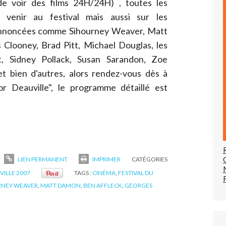
e voir des films 24H/24H) , toutes les
r venir au festival mais aussi sur les
 annoncées comme Sihourney Weaver, Matt
Clooney, Brad Pitt, Michael Douglas, les
t, Sidney Pollack, Susan Sarandon, Zoe
 bien d'autres, alors rendez-vous dès à
r Deauville", le programme détaillé est
LIEN PERMANENT
IMPRIMER
CATÉGORIES
VILLE 2007
TAGS :
CINÉMA
,
FESTIVAL DU
RNEY WEAVER
,
MATT DAMON
,
BEN AFFLECK
,
GEORGES