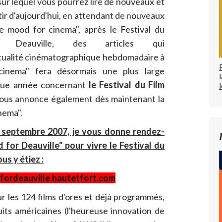
 sur lequel vous pourrez lire de nouveaux et
rtir d'aujourd'hui, en attendant de nouveaux
he mood for cinema", après le Festival du
 Deauville, des articles qui
ualité cinématographique hebdomadaire à
cinema" fera désormais une plus large
aque année concernant
le Festival du Film
l
ous annonce également dès maintenant la
nema".
1 septembre 2007, je vous donne rendez-
d for Deauville
" pour vivre le Festival du
s y étiez :
fordeauville.hautetfort.com
ur les 124 films d'ores et déjà programmés,
uits américaines (l'heureuse innovation de