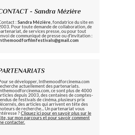
CONTACT - Sandra Mézière
Contact :
Sandra Mézière
, fondatrice du site en
2003. Pour toute demande de collaboration, de
partenariat, de services presse, ou pour tout
envoi de communiqué de presse ou d'invitation :
inthemoodforfilmfestivals@gmail.com
PARTENARIATS
Pour se développer, Inthemoodforcinema.com
recherche actuellement des partenariats.
Inthemoodforcinema.com, ce sont plus de 4000
articles depuis 2003, des centaines de comptes-
rendus de festivals de cinéma, plusieurs prix
décernés, des articles qui arrivent en tête des
moteurs de recherche... Un partenariat vous
intéresse ?
Cliquez ici pour en savoir plus sur le
site, sur mon parcours et pour savoir comment
me contacter.