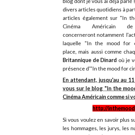
blog dont je vous ai déjà parlé
divers articles quotidiens à pa
articles également sur "In t
Cinéma Américain de
concerneront notamment l'act
laquelle "In the mood for 
place, mais aussi comme ch
Britannique de Dinard
où je v
présence d'"In the mood for ci
En attendant, jusqu'au au 1
vous sur le blog
"In the moo
Cinéma Américain comme si vou
http://inthemood
Si vous voulez en savoir plus s
les hommages, les jurys, les n