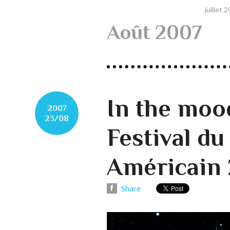
juillet 
Août 2007
In the mood
2007
23/08
Festival d
Américain
Share