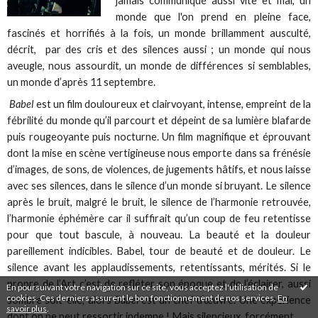
jamais communiqué aussi vite et mal, un
monde que l'on prend en pleine face,
fascinés et horrifiés à la fois, un monde brillamment ausculté,
décrit, par des cris et des silences aussi ; un monde qui nous
aveugle, nous assourdit, un monde de différences si semblables,
un monde d’après 11 septembre.
Babel
est un film douloureux et clairvoyant, intense, empreint de la
fébrilité du monde qu’il parcourt et dépeint de sa lumière blafarde
puis rougeoyante puis nocturne. Un film magnifique et éprouvant
dont la mise en scène vertigineuse nous emporte dans sa frénésie
d’images, de sons, de violences, de jugements hâtifs, et nous laisse
avec ses silences, dans le silence d’un monde si bruyant. Le silence
après le bruit, malgré le bruit, le silence de l’harmonie retrouvée,
l’harmonie éphémère car il suffirait qu’un coup de feu retentisse
pour que tout bascule, à nouveau. La beauté et la douleur
pareillement indicibles. Babel, tour de beauté et de douleur. Le
silence avant les applaudissements, retentissants, mérités. Si le
propre de l’Art c’est de refléter son époque et de l’éclairer, aussi
En poursuivant votre navigation sur ce site, vous acceptez l'utilisation de
cookies. Ces derniers assurent le bon fonctionnement de nos services.
En
sombre soit-elle, alors
Babel
est un chef d’œuvre. Une expérience
savoir plus
.
dont on ne peut ressortir indemne ! Mais silencieux, forcément.