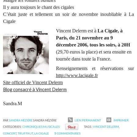
Malgré
les voitures banales
Il y aura toujours le chant des cigales
C’était juste et tellement un soir de novembre inoubliable à La
Cigale
Vincent Delerm est à
La Cigale, à
Paris, du 21 novembre au 9
décembre 2006, tous les soirs, à 20H
(29,70 euros la place) et sera ensuite en
tournée dans toute la France.
Renseignements et réservations sur
http://www.lacigale.fr
Site officiel de Vincent Delerm
Blog consacré à Vincent Delerm
Sandra.M
PAR
SANDRA MÉZIÈRE
SANDRA MÉZIÈRE
LIEN PERMANENT
IMPRIMER
CATÉGORIES :
CHRONIQUES MUSICALES
TAGS :
VINCENT DELERM
,
CONCERT
,
TRUFFAUT
,
LA CIGALE
5
COMMENTAIRES