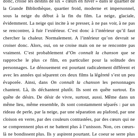
donc, croise les destins de six « cœurs en hiver » dans le quartier de
la Grande Bibliothèque, quartier froid, moderne et impersonnel,
sous la neige du début à la fin du film. La neige, glaciale,
évidemment. La neige qui incite à se presser, à ne pas voir, à ne pas
se rencontrer, à fuir l’extérieur. C’est donc à l’intérieur qu’il faut
chercher la chaleur. Normalement. A l’intérieur qu’on devrait se
croiser donc. Alors, oui, on se croise mais on ne se rencontre pas
vraiment. C’est probablement
d’On connaît la chanson
que se
rapproche le plus ce film, en particulier pour la solitude des
personnages. Le dénouement est pourtant radicalement différent et
avec les années qui séparent ces deux films la légèreté s’est un peu
évaporée. Ainsi, dans
On connaît la chanson
les personnages
chantent. Là, ils déchantent plutôt. Ils sont en quête surtout. En
quête de désirs. De désir de vivre, surtout, aussi. Même dans un
même lieu, même ensemble, ils sont constamment séparés : par un
rideau de perle, par la neige, par une séparation au plafond, par une
cloison en verre, par des couleurs contrastées, par des cœurs qui ne
se comprennent plus et ne battent plus à l’unisson. Non, ces cœurs-
là ne bondissent plus. Ils y aspirent pourtant. Le coeur se serre plus