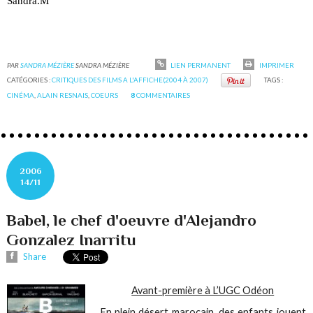
Sandra.M
PAR
SANDRA MÉZIÈRE
SANDRA MÉZIÈRE
LIEN PERMANENT
IMPRIMER
CATÉGORIES :
CRITIQUES DES FILMS A L'AFFICHE(2004 À 2007)
TAGS :
CINÉMA
,
ALAIN RESNAIS
,
COEURS
8
COMMENTAIRES
2006
14/11
Babel, le chef d'oeuvre d'Alejandro
Gonzalez Inarritu
Share
Avant-première à L’UGC Odéon
En plein désert marocain, des enfants jouent