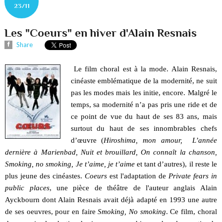
23/11
Les "Coeurs" en hiver d'Alain Resnais
Share
Le film choral est à la mode. Alain Resnais,
cinéaste emblématique de la modernité, ne suit
pas les modes mais les initie, encore. Malgré le
temps, sa modernité n’a pas pris une ride et de
ce point de vue du haut de ses 83 ans, mais
surtout du haut de ses innombrables chefs
d’œuvre (
Hiroshima, mon amour, L’année
dernière à Marienbad, Nuit et brouillard, On connaît la chanson,
Smoking, no smoking, Je t’aime, je t’aime
et tant d’autres), il reste le
plus jeune des cinéastes.
Coeurs
est l'adaptation de
Private fears in
public places
, une pièce de théâtre de l'auteur anglais Alain
Ayckbourn dont Alain Resnais avait déjà adapté en 1993 une autre
de ses oeuvres, pour en faire
Smoking, No smoking
. Ce film, choral