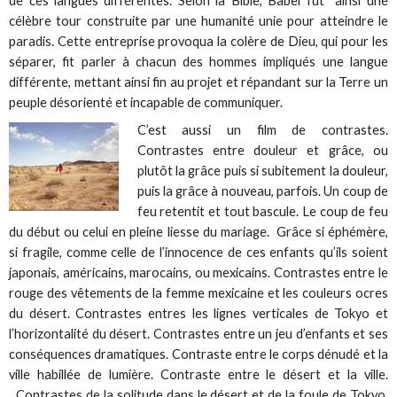
de ces langues différentes. Selon la Bible, Babel fut ainsi une
célèbre tour construite par une humanité unie pour atteindre le
paradis. Cette entreprise provoqua la colère de Dieu, qui pour les
séparer, fit parler à chacun des hommes impliqués une langue
différente, mettant ainsi fin au projet et répandant sur la Terre un
peuple désorienté et incapable de communiquer.
C’est aussi un film de contrastes.
Contrastes entre douleur et grâce, ou
plutôt la grâce puis si subitement la douleur,
puis la grâce à nouveau, parfois. Un coup de
feu retentit et tout bascule. Le coup de feu
du début ou celui en pleine liesse du mariage. Grâce si éphémère,
si fragile, comme celle de l’innocence de ces enfants qu’ils soient
japonais, américains, marocains, ou mexicains. Contrastes entre le
rouge des vêtements de la femme mexicaine et les couleurs ocres
du désert. Contrastes entres les lignes verticales de Tokyo et
l’horizontalité du désert. Contrastes entre un jeu d’enfants et ses
conséquences dramatiques. Contraste entre le corps dénudé et la
ville habillée de lumière. Contraste entre le désert et la ville.
Contrastes de la solitude dans le désert et de la foule de Tokyo.