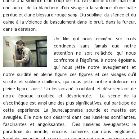
danse à la violence d’un coup de feu. Du sublime d’une main sur
une autre, de la blancheur d’un visage à la violence d’une balle
perdue et d’une blessure rouge sang. Du sublime du silence et du
calme à la violence du basculement dans le bruit, dans la fureur,
dans la déraison.
Un film qui nous emmène sur trois
continents sans jamais que notre
attention ne soit relâchée, qui nous
confronte à l’égoïsme, à notre égoïsme,
qui nous jette notre aveuglement et
notre surdité en pleine figure, ces figures et ces visages qu’il
scrute et sublime d’ailleurs, qui nous jette notre indolence en
pleine figure, aussi. Un instantané troublant et désorientant de
notre époque troublée et désorientée. La scène de la
discothèque est ainsi une des plus significatives, qui participe de
cette expérience. La jeuneJaponaise sourde et muette est
aveuglée. Elle noie son désarroi dans ces lumières scintillantes,
fascinantes et angoissantes. Des lumières aveuglantes: le
paradoxe du monde, encore. Lumières qui nous englobent.
Soudain aveuglés et sourds au monde qui nous entoure nous