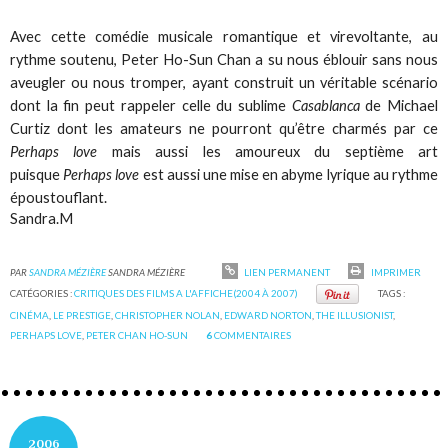
Avec cette comédie musicale romantique et virevoltante, au
rythme soutenu, Peter Ho-Sun Chan a su nous éblouir sans nous
aveugler ou nous tromper, ayant construit un véritable scénario
dont la fin peut rappeler celle du sublime
Casablanca
de Michael
Curtiz dont les amateurs ne pourront qu’être charmés par ce
Perhaps love
mais aussi les amoureux du septième art
puisque
Perhaps love
est aussi une mise en abyme lyrique au rythme
époustouflant.
Sandra.M
PAR
SANDRA MÉZIÈRE
SANDRA MÉZIÈRE
LIEN PERMANENT
IMPRIMER
CATÉGORIES :
CRITIQUES DES FILMS A L'AFFICHE(2004 À 2007)
TAGS :
CINÉMA
,
LE PRESTIGE
,
CHRISTOPHER NOLAN
,
EDWARD NORTON
,
THE ILLUSIONIST
,
PERHAPS LOVE
,
PETER CHAN HO-SUN
6
COMMENTAIRES
2006