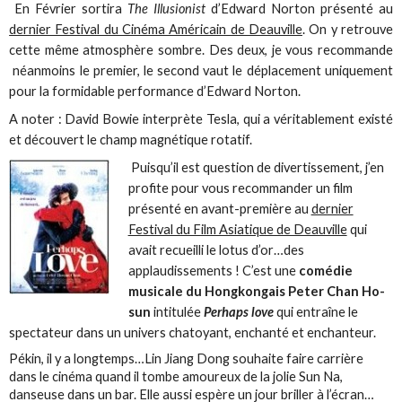
En Février sortira
The Illusionist
d’Edward Norton présenté au
dernier Festival du Cinéma Américain de Deauville
. On y retrouve
cette même atmosphère sombre. Des deux, je vous recommande
néanmoins le premier, le second vaut le déplacement uniquement
pour la formidable performance d’Edward Norton.
A noter : David Bowie interprète Tesla, qui a véritablement existé
et découvert le champ magnétique rotatif.
Puisqu’il est question de divertissement, j’en
profite pour vous recommander un film
présenté en avant-première au
dernier
Festival du Film Asiatique de Deauville
qui
avait recueilli le lotus d’or…des
applaudissements ! C’est une
comédie
musicale du Hongkongais Peter Chan Ho-
sun
intitulée
Perhaps love
qui entraîne le
spectateur dans un univers chatoyant, enchanté et enchanteur.
Pékin, il y a longtemps…Lin Jiang Dong souhaite faire carrière
dans le cinéma quand il tombe amoureux de la jolie Sun Na,
danseuse dans un bar. Elle aussi espère un jour briller à l’écran…