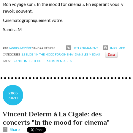
Bon voyage sur « In the mood for cinema ».
En espérant vous y
revoir, souvent.
Cinématographiquement vôtre.
Sandra.M
PAR
SANDRA MÉZIÈRE
SANDRA MÉZIÈRE
LIEN PERMANENT
IMPRIMER
CATÉGORIES :
LE BLOG "IN THE MOOD FOR CINEMA" DANS LES MEDIAS
TAGS :
FRANCE INTER
,
BLOG
6
COMMENTAIRES
2006
30/11
Vincent Delerm à La Cigale: des
concerts "In the mood for cinema"
Share