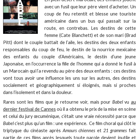
avec un fusil que leur père vient d’acheter. Un
coup de feu retentit et blesse une touriste
américaine dans un bus qui passait sur la
route, en contrebas. Les destins de cette
femme (Cate Blanchett) et de son mari (Brad
Pitt) dont le couple battait de l’aile, les destins des deux enfants
responsables du coup de feu, le destin de la nourrice mexicaine
des enfants du couple d’Américains, le destin d’une jeune
Japonaise, en l’occurrence la fille de l’homme qui a donné le fusil à
un Marocain qui l’a revendu au père des deux enfants : ces destins
vont tous avoir une influence les uns sur les autres, des destins
socialement et géographiquement si éloignés, mais si proches
dans l’isolement et dans la douleur.
Rares sont les films que je retourne voir, mais pour
Babel
vu
au
dernier festival de Cannes
où il a obtenu le prix de la mise en scène
et celui du jury œcuménique, c’était une vraie nécessité parce que
Babel
c’est plus qu’un film : une expérience. Ce film choral qui clôt le
triptyque du cinéaste après
Amours chiennes
et
21 grammes
fait
partie de ces films après lesquels toute parole devient inutile et