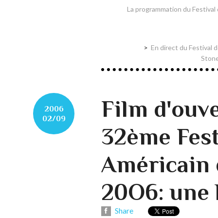
La programmation du Festival
En direct du Festival 
Stone
Film d'ouv
2006
02/09
32ème Fest
Américain 
20O6: une b
Share