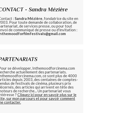
CONTACT - Sandra Mézière
Contact :
Sandra Mézière
, fondatrice du site en
2003. Pour toute demande de collaboration, de
partenariat, de services presse, ou pour tout
envoi de communiqué de presse ou d'invitation :
inthemoodforfilmfestivals@gmail.com
PARTENARIATS
Pour se développer, Inthemoodforcinema.com
recherche actuellement des partenariats.
Inthemoodforcinema.com, ce sont plus de 4000
articles depuis 2003, des centaines de comptes-
rendus de festivals de cinéma, plusieurs prix
décernés, des articles qui arrivent en tête des
moteurs de recherche... Un partenariat vous
intéresse ?
Cliquez ici pour en savoir plus sur le
site, sur mon parcours et pour savoir comment
me contacter.