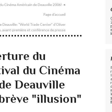
 du Cinéma Américain de Deauville 2006!
Page d'accueil
de Deauville: "World Trade Center" d'Oliver
, avant-première et conférence de presse
erture du
ival du Cinéma
de Deauville
rève "illusion"