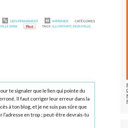
LIEN PERMANENT
IMPRIMER
CATÉGORIES
VILLE 2006
TAGS :
ILLUSIONIST
,
DEAUVILLE
,
ur te signaler que le lien qui pointe du
erroné. Il faut corriger leur erreur dans la
ès à ton blog, et je ne suis pas sûre que
 l'adresse en trop ; peut-être devrais-tu