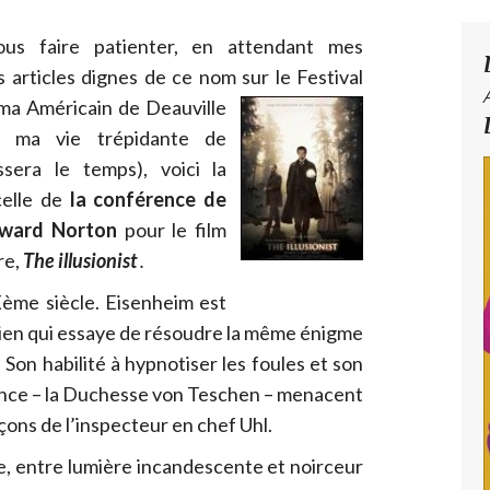
us faire patienter, en attendant mes
s articles dignes de ce nom sur le
Festival
ma Américain de Deauville
ue ma vie trépidante de
issera le temps), voici la
celle de
la conférence de
dward Norton
pour le film
re,
The illusionist
.
Xème siècle. Eisenheim est
cien qui essaye de résoudre la même énigme
Son habilité à hypnotiser les foules et son
rince – la Duchesse von Teschen – menacent
pçons de l’inspecteur en chef Uhl.
, entre lumière incandescente et noirceur