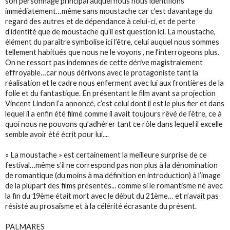
son personnage principal auquel nous nous identifions
immédiatement…même sans moustache car c’est davantage du
regard des autres et de dépendance à celui-ci, et de perte
d’identité que de moustache qu’il est question ici. La moustache,
élément du paraître symbolise ici l’être, celui auquel nous sommes
tellement habitués que nous ne le voyons , ne l’interrogeons plus.
On ne ressort pas indemnes de cette dérive magistralement
effroyable…car nous dérivons avec le protagoniste tant la
réalisation et le cadre nous enferment avec lui aux frontières de la
folie et du fantastique. En présentant le film avant sa projection
Vincent Lindon l’a annoncé, c’est celui dont il est le plus fier et dans
lequel il a enfin été filmé comme il avait toujours rêvé de l’être, ce à
quoi nous ne pouvons qu’adhérer tant ce rôle dans lequel il excelle
semble avoir été écrit pour lui....
« La moustache » est certainement la meilleure surprise de ce
festival…même s’il ne correspond pas non plus à la dénomination
de romantique (du moins à ma définition en introduction) à l’image
de la plupart des films présentés... comme si le romantisme né avec
la fin du 19ème était mort avec le début du 21ème… et n’avait pas
résisté au prosaïsme et à la célérité écrasante du présent.
PALMARES