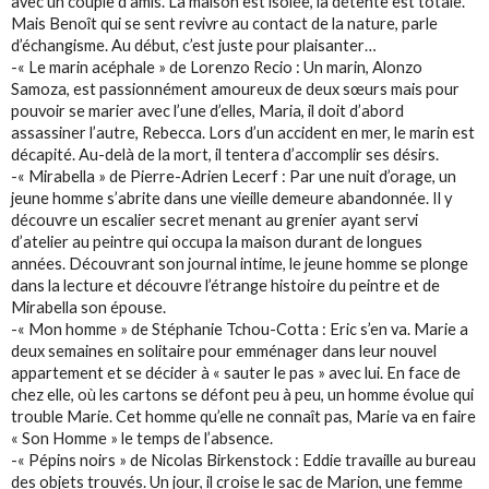
avec un couple d’amis. La maison est isolée, la détente est totale.
Mais Benoît qui se sent revivre au contact de la nature, parle
d’échangisme. Au début, c’est juste pour plaisanter…
-« Le marin acéphale » de Lorenzo Recio : Un marin, Alonzo
Samoza, est passionnément amoureux de deux sœurs mais pour
pouvoir se marier avec l’une d’elles, Maria, il doit d’abord
assassiner l’autre, Rebecca. Lors d’un accident en mer, le marin est
décapité. Au-delà de la mort, il tentera d’accomplir ses désirs.
-« Mirabella » de Pierre-Adrien Lecerf : Par une nuit d’orage, un
jeune homme s’abrite dans une vieille demeure abandonnée. Il y
découvre un escalier secret menant au grenier ayant servi
d’atelier au peintre qui occupa la maison durant de longues
années. Découvrant son journal intime, le jeune homme se plonge
dans la lecture et découvre l’étrange histoire du peintre et de
Mirabella son épouse.
-« Mon homme » de Stéphanie Tchou-Cotta : Eric s’en va. Marie a
deux semaines en solitaire pour emménager dans leur nouvel
appartement et se décider à « sauter le pas » avec lui. En face de
chez elle, où les cartons se défont peu à peu, un homme évolue qui
trouble Marie. Cet homme qu’elle ne connaît pas, Marie va en faire
« Son Homme » le temps de l’absence.
-« Pépins noirs » de Nicolas Birkenstock : Eddie travaille au bureau
des objets trouvés. Un jour, il croise le sac de Marion, une femme