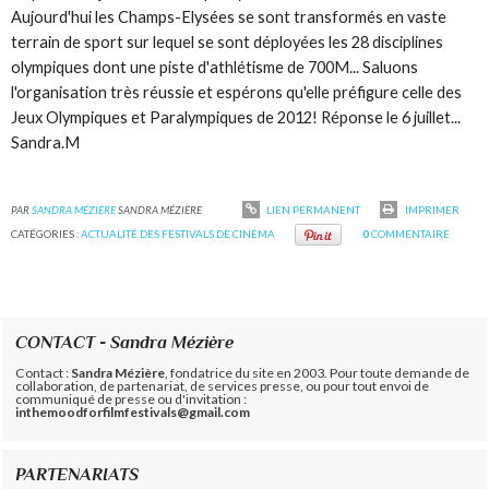
Aujourd'hui les Champs-Elysées se sont transformés en vaste
terrain de sport sur lequel se sont déployées les 28 disciplines
olympiques dont une piste d'athlétisme de 700M... Saluons
l'organisation très réussie et espérons qu'elle préfigure celle des
Jeux Olympiques et Paralympiques de 2012! Réponse le 6 juillet...
Sandra.M
PAR
SANDRA MÉZIÈRE
SANDRA MÉZIÈRE
LIEN PERMANENT
IMPRIMER
CATÉGORIES :
ACTUALITÉ DES FESTIVALS DE CINÉMA
0
COMMENTAIRE
CONTACT - Sandra Mézière
Contact :
Sandra Mézière
, fondatrice du site en 2003. Pour toute demande de
collaboration, de partenariat, de services presse, ou pour tout envoi de
communiqué de presse ou d'invitation :
inthemoodforfilmfestivals@gmail.com
PARTENARIATS