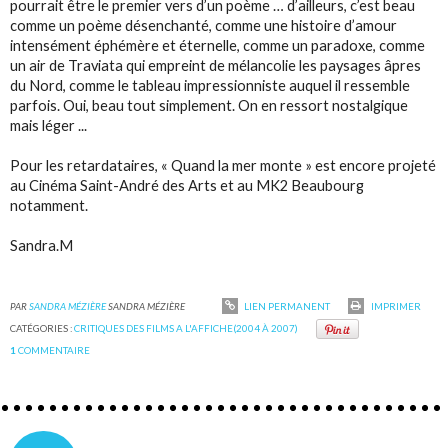
pourrait être le premier vers d’un poème … d’ailleurs, c’est beau
comme un poème désenchanté, comme une histoire d’amour
intensément éphémère et éternelle, comme un paradoxe, comme
un air de Traviata qui empreint de mélancolie les paysages âpres
du Nord, comme le tableau impressionniste auquel il ressemble
parfois. Oui, beau tout simplement. On en ressort nostalgique
mais léger ...
Pour les retardataires, « Quand la mer monte » est encore projeté
au Cinéma Saint-André des Arts et au MK2 Beaubourg
notamment.
Sandra.M
PAR
SANDRA MÉZIÈRE
SANDRA MÉZIÈRE
LIEN PERMANENT
IMPRIMER
CATÉGORIES :
CRITIQUES DES FILMS A L'AFFICHE(2004 À 2007)
1
COMMENTAIRE