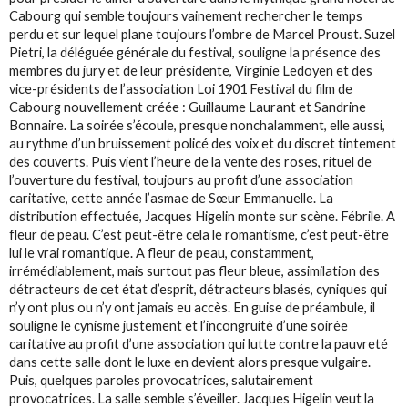
Cabourg qui semble toujours vainement rechercher le temps
perdu et sur lequel plane toujours l’ombre de Marcel Proust. Suzel
Pietri, la déléguée générale du festival, souligne la présence des
membres du jury et de leur présidente, Virginie Ledoyen et des
vice-présidents de l’association Loi 1901 Festival du film de
Cabourg nouvellement créée : Guillaume Laurant et Sandrine
Bonnaire. La soirée s’écoule, presque nonchalamment, elle aussi,
au rythme d’un bruissement policé des voix et du discret tintement
des couverts. Puis vient l’heure de la vente des roses, rituel de
l’ouverture du festival, toujours au profit d’une association
caritative, cette année l’asmae de Sœur Emmanuelle. La
distribution effectuée, Jacques Higelin monte sur scène. Fébrile. A
fleur de peau. C’est peut-être cela le romantisme, c’est peut-être
lui le vrai romantique. A fleur de peau, constamment,
irrémédiablement, mais surtout pas fleur bleue, assimilation des
détracteurs de cet état d’esprit, détracteurs blasés, cyniques qui
n’y ont plus ou n’y ont jamais eu accès. En guise de préambule, il
souligne le cynisme justement et l’incongruité d’une soirée
caritative au profit d’une association qui lutte contre la pauvreté
dans cette salle dont le luxe en devient alors presque vulgaire.
Puis, quelques paroles provocatrices, salutairement
provocatrices. La salle semble s’éveiller. Jacques Higelin veut la