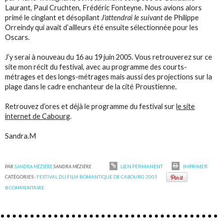
Laurant, Paul Cruchten, Frédéric Fonteyne. Nous avions alors
primé le cinglant et désopilant
J'attendrai le suivant
de Philippe
Orreindy qui avait d’ailleurs été ensuite sélectionnée pour les
Oscars.
J’y serai à nouveau du 16 au 19 juin 2005. Vous retrouverez sur ce
site mon récit du festival, avec au programme des courts-
métrages et des longs-métrages mais aussi des projections sur la
plage dans le cadre enchanteur de la cité Proustienne.
Retrouvez d’ores et déjà le programme du festival sur
le site
internet de Cabourg
.
Sandra.M
PAR
SANDRA MÉZIÈRE
SANDRA MÉZIÈRE
LIEN PERMANENT
IMPRIMER
CATÉGORIES :
FESTIVAL DU FILM ROMANTIQUE DE CABOURG 2005
0
COMMENTAIRE