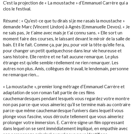
C’est la projection de « La moustache » d’Emmanuel Carrère qui a
clos le festival.
Résumé : « Qu’est-ce que tu dirais si je me rasais la moustache »
demande Marc (Vincent Lindon) à Agnès (Emmanuelle Devos). « Je
ne sais pas, Je t’aime avec mais je t’ai connu sans. » Elle sort un
moment faire des courses, le laissant devant le miroir de la salle de
bain. Et il le fait. Comme ça, par jeu, pour voir la tête qu’elle fera,
pour changer un petit quelquechose dans leur vie heureuse et
sans histoire. Elle rentre et ne fait aucune remarque. Le plus
étrange est qu’elle semble réellement ne rien remarquer. Les
autres non plus. Amis, collègues de travail, le lendemain, personne
ne remarque rien…
« La moustache », premier long métrage d’Emmanuel Carrère et
adaptation de son roman fait partie de ces films
cauchemardesques pendant lesquels vous regardez votre montre
non pas parce-que vous aimeriez qu’il se termine mais au contraire
parce-que même cauchemardesque l’univers dans lequel il vous
plonge vous fascine, vous déroute tellement que vous aimeriez
prolonger votre immersion. E. Carrère signe un film oppressant
dans lequel on se sent immédiatement impliqué, en empathie avec