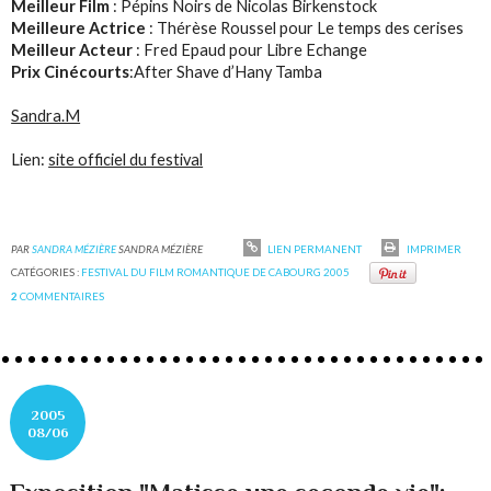
Meilleur Film
: Pépins Noirs de Nicolas Birkenstock
Meilleure Actrice
: Thérèse Roussel pour Le temps des cerises
Meilleur Acteur
: Fred Epaud pour Libre Echange
Prix Cinécourts
:After Shave d’Hany Tamba
Sandra.M
Lien:
site officiel du festival
PAR
SANDRA MÉZIÈRE
SANDRA MÉZIÈRE
LIEN PERMANENT
IMPRIMER
CATÉGORIES :
FESTIVAL DU FILM ROMANTIQUE DE CABOURG 2005
2
COMMENTAIRES
2005
08/06