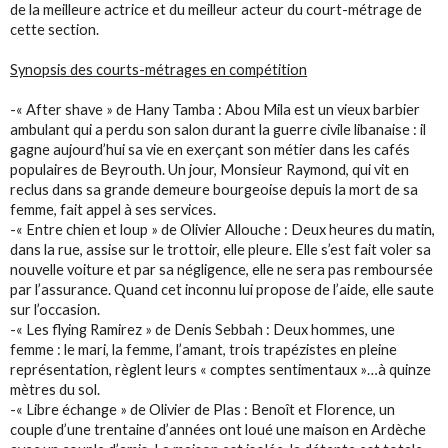
de la meilleure actrice et du meilleur acteur du court-métrage de
cette section.
Synopsis des courts-métrages en compétition
-« After shave » de Hany Tamba : Abou Mila est un vieux barbier
ambulant qui a perdu son salon durant la guerre civile libanaise : il
gagne aujourd’hui sa vie en exerçant son métier dans les cafés
populaires de Beyrouth. Un jour, Monsieur Raymond, qui vit en
reclus dans sa grande demeure bourgeoise depuis la mort de sa
femme, fait appel à ses services.
-« Entre chien et loup » de Olivier Allouche : Deux heures du matin,
dans la rue, assise sur le trottoir, elle pleure. Elle s’est fait voler sa
nouvelle voiture et par sa négligence, elle ne sera pas remboursée
par l’assurance. Quand cet inconnu lui propose de l’aide, elle saute
sur l’occasion.
-« Les flying Ramirez » de Denis Sebbah : Deux hommes, une
femme : le mari, la femme, l’amant, trois trapézistes en pleine
représentation, règlent leurs « comptes sentimentaux »…à quinze
mètres du sol.
-« Libre échange » de Olivier de Plas : Benoît et Florence, un
couple d’une trentaine d’années ont loué une maison en Ardèche