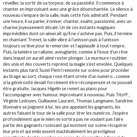
réveiller, la sortir de sa torpeur, de sa passivité. Il commence à
chanter en improvisant avec une grâce désenchantée. Le silence à
nouveau s’empare de la salle, mais cette fois admiratif. Pendant
une heure, il va parler, ironiser, chanter, exalté, passionné, avec un
charme joyeusement décalé. Un de ces instants magiques
imprévisibles dont on aimerait qu’il ne s’achève pas. Puis, il termine
en chantant Trenet, la salle vibre à l’unisson puis à l’unisson
toujours se lève pour le remercier et l’applaudir à tout rompre.
Puis, la lumière se rallume, aveuglante, comme à l’issue d’un rêve
dans lequel on aurait aimé rester plonger. Le murmure routinier
des voix et des couverts reprend, la magie s’est envolée. Quelques
instants plus tard, Suzel Pietri remonte sur scène pour procéder
au tirage au sort, chaque rose étant ornée d’un numéro…comme
si la générosité devait forcément être récompensée et ne pouvait
être gratuite. Jacques Higelin se remet au piano pour
l’accompagner avec humour, improvisant à nouveau. Puis Titoff ,
Virginie Ledoyen, Guillaume Laurant, Thomas Langmann, Sandrine
Bonnaire se joignent à lui , les uns appelant les gagnants, les
autres faisant le tour de la salle pour tirer les numéros. J’espère
profondément que le mien ne sortira pas ne voulant pas faire
partie des gagnants rosissant qui montent sur scène récupérer
leur prix et qui embrassent machinalement les prestigieux