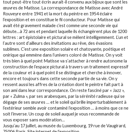
tout peut-être tout écrin aurait-il convenu aux bijoux que sont les
œuvres de Matisse. La correspondance de Matisse avec André
Rouveyre entre 1941 et la mort du peintre en 1954 éclaire
l’exposition et en constitue le fil conducteur. Pour Matisse qui
avait été gravement malade c’est comme une seconde vie qui
débute…à 72 ans et pendant laquelle ils échangèrent plus de 1200
lettres : art épistolaire et pictural se mêlent intelligemment. L’un et
l’autre sont d’ailleurs des invitations au rêve, des évasions
sublimes. C’est une exposition solaire et chatoyante, poétique et
onirique qui emmène dans l’univers coloré de Matisse. On y voit
très bien à quel point Matisse va s’attacher à rendre autonome la
construction de l’espace pictural à travers un traitement expressif
de la couleur et à quel point il se distingue et cherche à innover,
encore et toujours dans cette seconde partie de sa vie. On y
ressent aussi les affres de la création dont le peintre fait part à
son ami dans leur correspondance. On reste fasciné par « Jazz »,
par « Zulma », par ses arabesques, par la sérénité radieuse qui se
dégage de ses œuvres … et le soleil qui brille imperturbablement à
l’extérieur semble avoir contaminé l’exposition … à moins que ce ne
soit l’inverse. Un coup de soleil auquel je vous recommande de
vous exposer sans modération…
Jusqu’au 17 juillet, au musée du Luxembourg, 19 rue de Vaugirard,
75006 Paris.
Site internet de l’exposition.