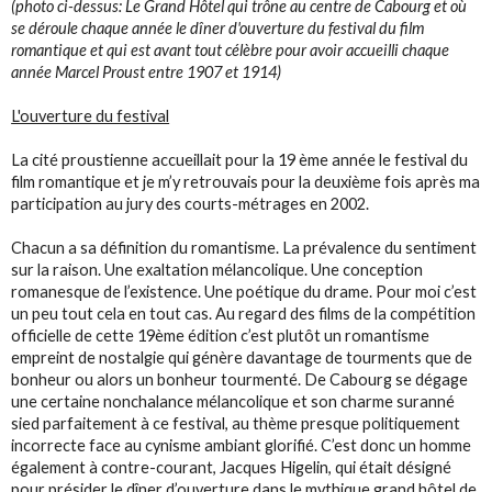
(photo ci-dessus: Le Grand Hôtel qui trône au centre de Cabourg et où
se déroule chaque année le dîner d'ouverture du festival du film
romantique et qui est avant tout célèbre pour avoir accueilli chaque
année Marcel Proust entre 1907 et 1914)
L'ouverture du festival
La cité proustienne accueillait pour la 19 ème année le festival du
film romantique et je m’y retrouvais pour la deuxième fois après ma
participation au jury des courts-métrages en 2002.
Chacun a sa définition du romantisme. La prévalence du sentiment
sur la raison. Une exaltation mélancolique. Une conception
romanesque de l’existence. Une poétique du drame. Pour moi c’est
un peu tout cela en tout cas. Au regard des films de la compétition
officielle de cette 19ème édition c’est plutôt un romantisme
empreint de nostalgie qui génère davantage de tourments que de
bonheur ou alors un bonheur tourmenté. De Cabourg se dégage
une certaine nonchalance mélancolique et son charme suranné
sied parfaitement à ce festival, au thème presque politiquement
incorrecte face au cynisme ambiant glorifié. C’est donc un homme
également à contre-courant, Jacques Higelin, qui était désigné
pour présider le dîner d’ouverture dans le mythique grand hôtel de