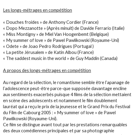
Les longs-métrages en compétition
« Douches froides » de Anthony Cordier (France)
« Dopo Mezzanotte » (Après minuit) de Davide Ferrario (Italie)
« Miss Montigny » de Miel Van Hoogenbemt (Belgique)
« My summer of love » de Pawel Pawlikowski (Royaume-Uni)
« Odete » de Joao Pedro Rodrigues (Portugal )
« La petite Jérusalem » de Katin Albou (France)
« The saddest music in the world » de Guy Maddin (Canada)
A propos des longs-métrages en compétition
Au regard de la sélection, le romantisme semble être l’apanage de
l’adolescence peut-être parce-que supposée davantage encline
aux sentiments exacerbés puisque 4 films de la sélection mettaient
en scène des adolescents et notamment le film doublement
lauréat qui a reçu le prix de la jeunesse et le Grand Prix du Festival
du Film de Cabourg 2005 : « My summer of love » de Pawel
Pawlikowski (Royaume-Uni).
Ce film se distingue avant tout par les prestations remarquables
des deux comédiennes principales et par sa photographie