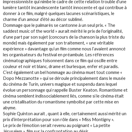
impressionniste qui nimbe le cadre de cette relation trouble d’une
lumière tantôt incandescente tantôt innocente et qui contribue à
donner à ce film, malgré quelques lacunes scénaristiques, le
charme d’un amour d’été au décor sublimé.
Dommage que le palmarès se cantonne à un seul prix. « The
saddest music of the world » aurait mérité le prix de l’originalité,
d’une part par son sujet (concours de la chanson la plus triste du
monde) mais également par son traitement, « une véritable
expérience » davantage qu’un film comme nous l’avaient annoncé
les organisateurs du festival en préambule. Les références
cinématographiques foisonnent dans ce film qui oscille entre
couleur et noir et blanc, drame et burlesque, enfer et paradis.
C’est également un bel hommage au cinéma muet tout comme «
Dopo Mezzanotte » qui se déroule principalement dans le musée
du cinéma de Turin, univers magique et suspendu dans lequel
évolue un personnage qui rappelle Buster Keaton. Romantisme et
cinéma semblent indissociablement liés, comme si le cinéma était
une cristallisation du romantisme symbolisé par cette mise en
abyme.
Sophie Quinton aurait , quant à elle, certainement aussi mérité un
prix d’interprétation pour son rôle dans « Miss Montigny ».
Le prix de l’émotion serait revenu au poignant « La petite
Jérusalem », film sur la confrontation au désir.