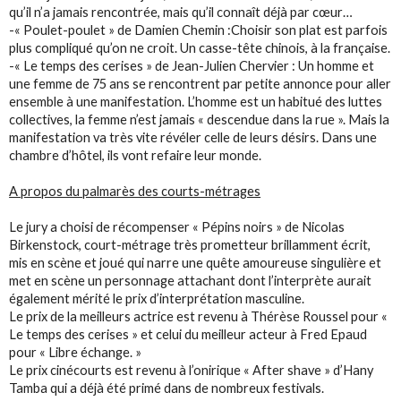
qu’il n’a jamais rencontrée, mais qu’il connaît déjà par cœur…
-« Poulet-poulet » de Damien Chemin :Choisir son plat est parfois
plus compliqué qu’on ne croit. Un casse-tête chinois, à la française.
-« Le temps des cerises » de Jean-Julien Chervier : Un homme et
une femme de 75 ans se rencontrent par petite annonce pour aller
ensemble à une manifestation. L’homme est un habitué des luttes
collectives, la femme n’est jamais « descendue dans la rue ». Mais la
manifestation va très vite révéler celle de leurs désirs. Dans une
chambre d’hôtel, ils vont refaire leur monde.
A propos du palmarès des courts-métrages
Le jury a choisi de récompenser « Pépins noirs » de Nicolas
Birkenstock, court-métrage très prometteur brillamment écrit,
mis en scène et joué qui narre une quête amoureuse singulière et
met en scène un personnage attachant dont l’interprète aurait
également mérité le prix d’interprétation masculine.
Le prix de la meilleurs actrice est revenu à Thérèse Roussel pour «
Le temps des cerises » et celui du meilleur acteur à Fred Epaud
pour « Libre échange. »
Le prix cinécourts est revenu à l’onirique « After shave » d’Hany
Tamba qui a déjà été primé dans de nombreux festivals.