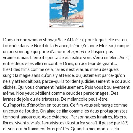
Dans un one woman show ,« Sale Affaire », pour lequel elle est en
tournée dans le Nord de la France, Irène (Yolande Moreau) campe
un personnage qui parle d’amour et
a priori
ne l’inspire pas
vraiment mais bientôt spectacle et réalité vont s’entremêler...Ainsi,
entre deux villes elle rencontre Dries, un porteur de géant…
Il est des films comme cela, rares il est vrai, au milieu desquels
surgit la magie sans qu’on s’y attende, ou justement parce-qu’on
ne s’y attendait pas, parce-qu’ils tordent judicieusement le cou aux
clichés. Qui vous charment insidieusement. Puis vous bouleversent
même. Nos yeux pétillent comme ceux des personnages. Des
larmes de joie ou de tristesse. De mélancolie peut-être.
Qu’importe, d’émotion en tout cas. Ce film vous submerge comme
un coup de foudre. On aime ce film comme les deux protagonistes
tombent amoureux. Avec évidence. Personnages lunaires, légers,
libres, vivants, vrais, fantaisistes (Kusturica serait-il passé par là ?)
et surtout brillamment interprétés. Quand la mer monte, cela