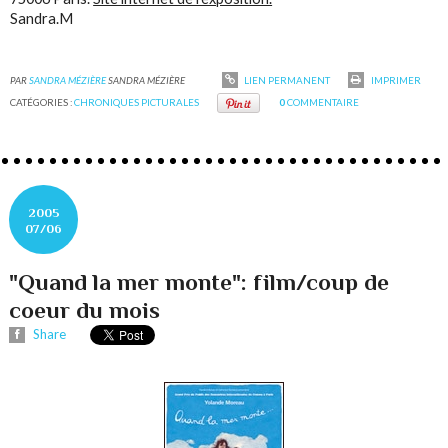
Sandra.M
PAR
SANDRA MÉZIÈRE
SANDRA MÉZIÈRE
LIEN PERMANENT
IMPRIMER
CATÉGORIES :
CHRONIQUES PICTURALES
0
COMMENTAIRE
2005
07/06
"Quand la mer monte": film/coup de
coeur du mois
Share