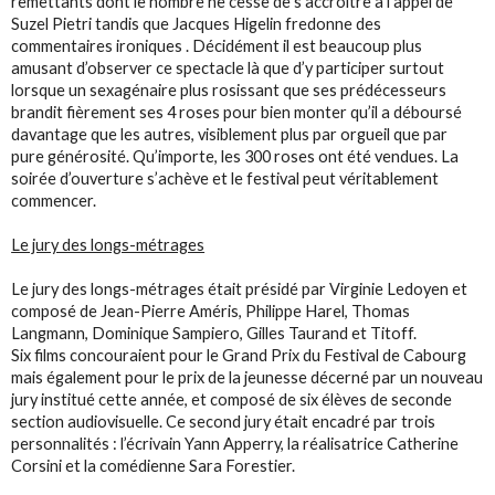
remettants dont le nombre ne cesse de s’accroître à l'appel de
Suzel Pietri tandis que Jacques Higelin fredonne des
commentaires ironiques . Décidément il est beaucoup plus
amusant d’observer ce spectacle là que d’y participer surtout
lorsque un sexagénaire plus rosissant que ses prédécesseurs
brandit fièrement ses 4 roses pour bien monter qu’il a déboursé
davantage que les autres, visiblement plus par orgueil que par
pure générosité. Qu’importe, les 300 roses ont été vendues. La
soirée d’ouverture s’achève et le festival peut véritablement
commencer.
Le jury des longs-métrages
Le jury des longs-métrages était présidé par Virginie Ledoyen et
composé de Jean-Pierre Améris, Philippe Harel, Thomas
Langmann, Dominique Sampiero, Gilles Taurand et Titoff.
Six films concouraient pour le Grand Prix du Festival de Cabourg
mais également pour le prix de la jeunesse décerné par un nouveau
jury institué cette année, et composé de six élèves de seconde
section audiovisuelle. Ce second jury était encadré par trois
personnalités : l’écrivain Yann Apperry, la réalisatrice Catherine
Corsini et la comédienne Sara Forestier.