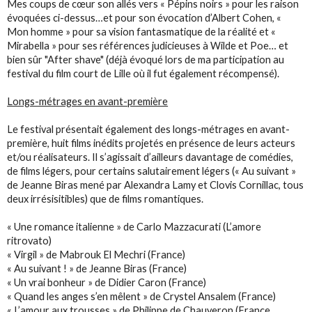
Mes coups de cœur son allés vers « Pépins noirs » pour les raison
évoquées ci-dessus…et pour son évocation d’Albert Cohen, «
Mon homme » pour sa vision fantasmatique de la réalité et «
Mirabella » pour ses références judicieuses à Wilde et Poe… et
bien sûr "After shave" (déjà évoqué lors de ma participation au
festival du film court de Lille où il fut également récompensé).
Longs-métrages en avant-première
Le festival présentait également des longs-métrages en avant-
première, huit films inédits projetés en présence de leurs acteurs
et/ou réalisateurs. Il s’agissait d’ailleurs davantage de comédies,
de films légers, pour certains salutairement légers (« Au suivant »
de Jeanne Biras mené par Alexandra Lamy et Clovis Cornillac, tous
deux irrésisitibles) que de films romantiques.
« Une romance italienne » de Carlo Mazzacurati (L’amore
ritrovato)
« Virgil » de Mabrouk El Mechri (France)
« Au suivant ! » de Jeanne Biras (France)
« Un vrai bonheur » de Didier Caron (France)
« Quand les anges s’en mêlent » de Crystel Ansalem (France)
« L’amour aux trousses » de Philippe de Chauveron (France