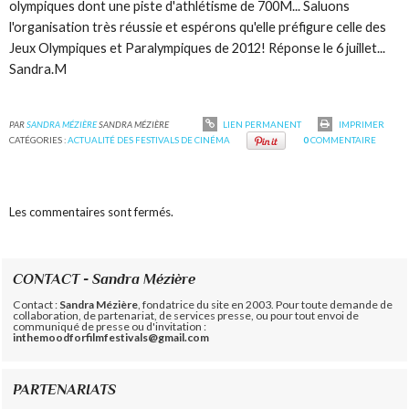
olympiques dont une piste d'athlétisme de 700M... Saluons
l'organisation très réussie et espérons qu'elle préfigure celle des
Jeux Olympiques et Paralympiques de 2012! Réponse le 6 juillet...
Sandra.M
PAR
SANDRA MÉZIÈRE
SANDRA MÉZIÈRE
LIEN PERMANENT
IMPRIMER
CATÉGORIES :
ACTUALITÉ DES FESTIVALS DE CINÉMA
0
COMMENTAIRE
Les commentaires sont fermés.
CONTACT - Sandra Mézière
Contact :
Sandra Mézière
, fondatrice du site en 2003. Pour toute demande de
collaboration, de partenariat, de services presse, ou pour tout envoi de
communiqué de presse ou d'invitation :
inthemoodforfilmfestivals@gmail.com
PARTENARIATS