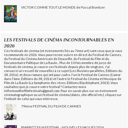
VICTOR COMME TOUT LE MONDE de Pascal Bonitzer
LES FESTIVALS DE CINÉMA INCONTOURNABLES EN
2026
Ces festivals de cinéma (et évènements liés au 7ème art) sont ceux que je vous
recommande en 2026. Vous pourrez me suivre en direct du Festival de Cannes,
du Festival du Cinéma Américain de Deauville, du Festival du Film et du
Documentaire Politique de La Baule... Plus de 10 fois membre de jurys de
festivals de cinéma, je couvre ces festivals depuis plus de vingt ans. J'ai
consacré un recueil de nouvelles à ce sujet (Les illusions parallèles, Éditions du
38, 2016), et deux romans qui ont pour cadre, l'un le Festival de Cannes (L'amor
dans l'âme, Éditions du 38, 2016) et l'autre le Festival du Cinéma et Musique de
Film de La Baule (La Symphonie des rêves, Éditions Blacklephant, 2023). Vous
souhaitez que je couvre votre festival ? Contactez-moi à
inthemoodforfilmfestivals@gmail.com. Pour en savoir plus sur un évènement
cinématographique ou un festival de cinéma (dates, site officiel etc), cliquez sur
l'intitulé de celui qui vous intéresse.
79ème FESTIVAL DU FILM DE CANNES
BIARRITZ FILM FESTIVAL - NOUVELLES VAGUES 2026