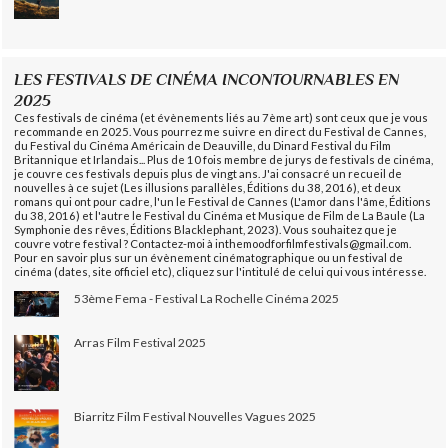
LES FESTIVALS DE CINÉMA INCONTOURNABLES EN
2025
Ces festivals de cinéma (et évènements liés au 7ème art) sont ceux que je vous
recommande en 2025. Vous pourrez me suivre en direct du Festival de Cannes,
du Festival du Cinéma Américain de Deauville, du Dinard Festival du Film
Britannique et Irlandais... Plus de 10 fois membre de jurys de festivals de cinéma,
je couvre ces festivals depuis plus de vingt ans. J'ai consacré un recueil de
nouvelles à ce sujet (Les illusions parallèles, Éditions du 38, 2016), et deux
romans qui ont pour cadre, l'un le Festival de Cannes (L'amor dans l'âme, Éditions
du 38, 2016) et l'autre le Festival du Cinéma et Musique de Film de La Baule (La
Symphonie des rêves, Éditions Blacklephant, 2023). Vous souhaitez que je
couvre votre festival ? Contactez-moi à inthemoodforfilmfestivals@gmail.com.
Pour en savoir plus sur un évènement cinématographique ou un festival de
cinéma (dates, site officiel etc), cliquez sur l'intitulé de celui qui vous intéresse.
53ème Fema - Festival La Rochelle Cinéma 2025
Arras Film Festival 2025
Biarritz Film Festival Nouvelles Vagues 2025