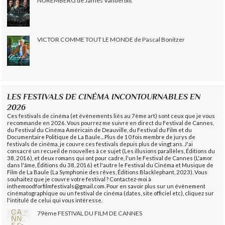
NUREMBERG de James Vanderbilt
VICTOR COMME TOUT LE MONDE de Pascal Bonitzer
LES FESTIVALS DE CINÉMA INCONTOURNABLES EN
2026
Ces festivals de cinéma (et évènements liés au 7ème art) sont ceux que je vous
recommande en 2026. Vous pourrez me suivre en direct du Festival de Cannes,
du Festival du Cinéma Américain de Deauville, du Festival du Film et du
Documentaire Politique de La Baule... Plus de 10 fois membre de jurys de
festivals de cinéma, je couvre ces festivals depuis plus de vingt ans. J'ai
consacré un recueil de nouvelles à ce sujet (Les illusions parallèles, Éditions du
38, 2016), et deux romans qui ont pour cadre, l'un le Festival de Cannes (L'amor
dans l'âme, Éditions du 38, 2016) et l'autre le Festival du Cinéma et Musique de
Film de La Baule (La Symphonie des rêves, Éditions Blacklephant, 2023). Vous
souhaitez que je couvre votre festival ? Contactez-moi à
inthemoodforfilmfestivals@gmail.com. Pour en savoir plus sur un évènement
cinématographique ou un festival de cinéma (dates, site officiel etc), cliquez sur
l'intitulé de celui qui vous intéresse.
79ème FESTIVAL DU FILM DE CANNES