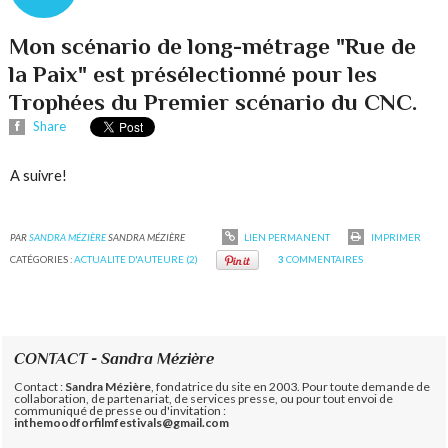
Mon scénario de long-métrage "Rue de
la Paix" est présélectionné pour les
Trophées du Premier scénario du CNC.
Share
A suivre!
PAR
SANDRA MÉZIÈRE
SANDRA MÉZIÈRE
LIEN PERMANENT
IMPRIMER
CATÉGORIES :
ACTUALITE D'AUTEURE (2)
3
COMMENTAIRES
CONTACT - Sandra Mézière
Contact :
Sandra Mézière
, fondatrice du site en 2003. Pour toute demande de
collaboration, de partenariat, de services presse, ou pour tout envoi de
communiqué de presse ou d'invitation :
inthemoodforfilmfestivals@gmail.com