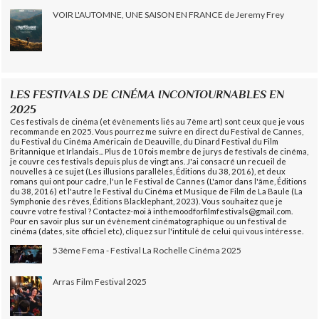
VOIR L'AUTOMNE, UNE SAISON EN FRANCE de Jeremy Frey
LES FESTIVALS DE CINÉMA INCONTOURNABLES EN
2025
Ces festivals de cinéma (et évènements liés au 7ème art) sont ceux que je vous
recommande en 2025. Vous pourrez me suivre en direct du Festival de Cannes,
du Festival du Cinéma Américain de Deauville, du Dinard Festival du Film
Britannique et Irlandais... Plus de 10 fois membre de jurys de festivals de cinéma,
je couvre ces festivals depuis plus de vingt ans. J'ai consacré un recueil de
nouvelles à ce sujet (Les illusions parallèles, Éditions du 38, 2016), et deux
romans qui ont pour cadre, l'un le Festival de Cannes (L'amor dans l'âme, Éditions
du 38, 2016) et l'autre le Festival du Cinéma et Musique de Film de La Baule (La
Symphonie des rêves, Éditions Blacklephant, 2023). Vous souhaitez que je
couvre votre festival ? Contactez-moi à inthemoodforfilmfestivals@gmail.com.
Pour en savoir plus sur un évènement cinématographique ou un festival de
cinéma (dates, site officiel etc), cliquez sur l'intitulé de celui qui vous intéresse.
53ème Fema - Festival La Rochelle Cinéma 2025
Arras Film Festival 2025