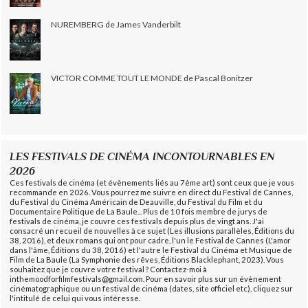
NUREMBERG de James Vanderbilt
VICTOR COMME TOUT LE MONDE de Pascal Bonitzer
LES FESTIVALS DE CINÉMA INCONTOURNABLES EN
2026
Ces festivals de cinéma (et évènements liés au 7ème art) sont ceux que je vous
recommande en 2026. Vous pourrez me suivre en direct du Festival de Cannes,
du Festival du Cinéma Américain de Deauville, du Festival du Film et du
Documentaire Politique de La Baule... Plus de 10 fois membre de jurys de
festivals de cinéma, je couvre ces festivals depuis plus de vingt ans. J'ai
consacré un recueil de nouvelles à ce sujet (Les illusions parallèles, Éditions du
38, 2016), et deux romans qui ont pour cadre, l'un le Festival de Cannes (L'amor
dans l'âme, Éditions du 38, 2016) et l'autre le Festival du Cinéma et Musique de
Film de La Baule (La Symphonie des rêves, Éditions Blacklephant, 2023). Vous
souhaitez que je couvre votre festival ? Contactez-moi à
inthemoodforfilmfestivals@gmail.com. Pour en savoir plus sur un évènement
cinématographique ou un festival de cinéma (dates, site officiel etc), cliquez sur
l'intitulé de celui qui vous intéresse.