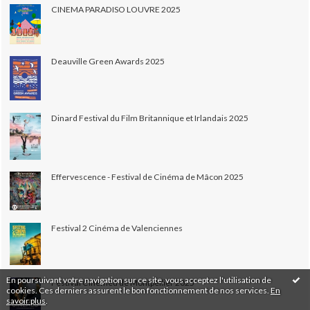
CINEMA PARADISO LOUVRE 2025
Deauville Green Awards 2025
Dinard Festival du Film Britannique et Irlandais 2025
Effervescence - Festival de Cinéma de Mâcon 2025
Festival 2 Cinéma de Valenciennes
En poursuivant votre navigation sur ce site, vous acceptez l'utilisation de
Festival Cinemed de Montpellier 2025
cookies. Ces derniers assurent le bon fonctionnement de nos services.
En
savoir plus
.