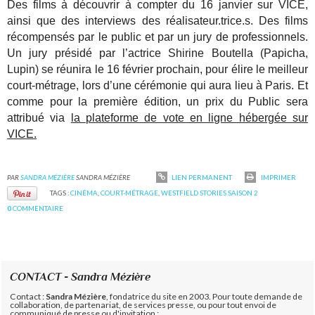
Des films à découvrir à compter du 16 janvier sur VICE,
ainsi que des interviews des réalisateur.trice.s. Des films
récompensés par le public et par un jury de professionnels.
Un jury présidé par l’actrice Shirine Boutella (Papicha,
Lupin) se réunira le 16 février prochain, pour élire le meilleur
court-métrage, lors d’une cérémonie qui aura lieu à Paris. Et
comme pour la première édition, un prix du Public sera
attribué via
la plateforme de vote en ligne hébergée sur
VICE.
PAR
SANDRA MÉZIÈRE
SANDRA MÉZIÈRE
LIEN PERMANENT
IMPRIMER
TAGS :
CINÉMA
,
COURT-MÉTRAGE
,
WESTFIELD STORIES SAISON 2
0
COMMENTAIRE
CONTACT - Sandra Mézière
Contact :
Sandra Mézière
, fondatrice du site en 2003. Pour toute demande de
collaboration, de partenariat, de services presse, ou pour tout envoi de
communiqué de presse ou d'invitation :