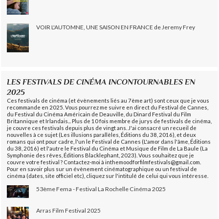
VOIR L'AUTOMNE, UNE SAISON EN FRANCE de Jeremy Frey
LES FESTIVALS DE CINÉMA INCONTOURNABLES EN
2025
Ces festivals de cinéma (et évènements liés au 7ème art) sont ceux que je vous
recommande en 2025. Vous pourrez me suivre en direct du Festival de Cannes,
du Festival du Cinéma Américain de Deauville, du Dinard Festival du Film
Britannique et Irlandais... Plus de 10 fois membre de jurys de festivals de cinéma,
je couvre ces festivals depuis plus de vingt ans. J'ai consacré un recueil de
nouvelles à ce sujet (Les illusions parallèles, Éditions du 38, 2016), et deux
romans qui ont pour cadre, l'un le Festival de Cannes (L'amor dans l'âme, Éditions
du 38, 2016) et l'autre le Festival du Cinéma et Musique de Film de La Baule (La
Symphonie des rêves, Éditions Blacklephant, 2023). Vous souhaitez que je
couvre votre festival ? Contactez-moi à inthemoodforfilmfestivals@gmail.com.
Pour en savoir plus sur un évènement cinématographique ou un festival de
cinéma (dates, site officiel etc), cliquez sur l'intitulé de celui qui vous intéresse.
53ème Fema - Festival La Rochelle Cinéma 2025
Arras Film Festival 2025