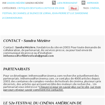
PAR
SANDRA MÉZIÈRE
SANDRA MÉZIÈRE
LIEN PERMANENT
IMPRIMER
CATÉGORIES :
CRITIQUES DES FILMS A L'AFFICHE EN 2008
TAGS :
CINÉMA
,
FESTIVAL DE CANNES
,
LE SILENCE DE LORNA
,
JEAN-PIERRE ET LUC DARDENNE
2
COMMENTAIRES
CONTACT - Sandra Mézière
Contact :
Sandra Mézière
, fondatrice du site en 2003. Pour toute demande de
collaboration, de partenariat, de services presse, ou pour tout envoi de
communiqué de presse ou d'invitation :
inthemoodforfilmfestivals@gmail.com
PARTENARIATS
Pour se développer, Inthemoodforcinema.com recherche actuellement des
partenariats. Inthemoodforcinema.com, ce sont plus de 4000 articles depuis
2003, des centaines de comptes-rendus de festivals de cinéma, plusieurs prix
décernés, des articles qui arrivent en tête des moteurs de recherche... Un
partenariat vous intéresse ?
Cliquez ici pour en savoir plus sur le site, sur mon
parcours et pour savoir comment me contacter.
LE 52e FESTIVAL DU CINÉMA AMÉRICAIN DE