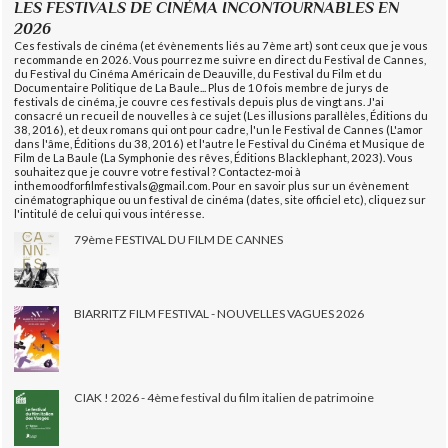
LES FESTIVALS DE CINÉMA INCONTOURNABLES EN
2026
Ces festivals de cinéma (et évènements liés au 7ème art) sont ceux que je vous
recommande en 2026. Vous pourrez me suivre en direct du Festival de Cannes,
du Festival du Cinéma Américain de Deauville, du Festival du Film et du
Documentaire Politique de La Baule... Plus de 10 fois membre de jurys de
festivals de cinéma, je couvre ces festivals depuis plus de vingt ans. J'ai
consacré un recueil de nouvelles à ce sujet (Les illusions parallèles, Éditions du
38, 2016), et deux romans qui ont pour cadre, l'un le Festival de Cannes (L'amor
dans l'âme, Éditions du 38, 2016) et l'autre le Festival du Cinéma et Musique de
Film de La Baule (La Symphonie des rêves, Éditions Blacklephant, 2023). Vous
souhaitez que je couvre votre festival ? Contactez-moi à
inthemoodforfilmfestivals@gmail.com. Pour en savoir plus sur un évènement
cinématographique ou un festival de cinéma (dates, site officiel etc), cliquez sur
l'intitulé de celui qui vous intéresse.
79ème FESTIVAL DU FILM DE CANNES
BIARRITZ FILM FESTIVAL - NOUVELLES VAGUES 2026
CIAK ! 2026 - 4ème festival du film italien de patrimoine