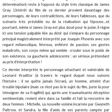
détermination) reste à l’opposé du style très classique de James
Gray. L’intérêt du film de ce dernier provient davantage des
personnages, de leurs contradictions, de leurs faiblesses, que du
scénario très prévisible ou de la réalisation qui l’épouse…et
pourtant, même si James Gray est plus doué pour le polar, il règne
ici une tension palpable liée au désir qui s’empare du personnage
principal magistralement interprété par Joaquin Phoenix avec son
regard mélancolique, fiévreux, enfiévré de passion, ses gestes
maladroits, son corps même qui semble crouler sous le poids de
son existence, sa gaucherie adolescente : un sérieux prétendant
au prix d’interprétation !
Ce dernier interprète le personnage attachant et vulnérable de
Leonard Kraditor (à travers le regard duquel nous suivons
l’histoire : il ne quitte jamais l’écran), un homme, atteint d'un
trouble bipolaire (mais ce n'est pas là le sujet du film, juste là pour
témoigner de sa fragilité) qui, après une traumatisante déception
sentimentale, revient vivre dans sa famille et fait la rencontre de
deux femmes : Michelle, sa nouvelle voisine incarnée par Gwyneth
Paltrow, et Sandra, la fille d’amis de ses parents campée par