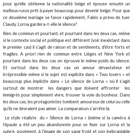
pour qu’elle obtienne la nationalité belge et épouse ensuite un
mafieux russe prêt à payer beaucoup pour devenir belge. Pour que
ce deuxième mariage se fasse rapidement, Fabio a prévu de tuer
Claudy. Lorna gardera-t-elle le silence?
Rien de commun et pourtant, et pourtant dans les deux cas, même
si le contexte social et politique est différent (voir inexistant dans
le premier cas) il s’agit de raison et de sentiments, d’être forts et
fragiles. A priori rien de commun entre Lièges et New York et
pourtant dans les deux cas on éprouve le même poids du silence.
Et surtout dans les deux cas un amour dévastateur et
irrépressible même si le sujet est explicite dans « Two lovers » et
beaucoup plus implicite dans « Le silence de Lorna » où il s’agit
surtout de montrer les dangers que doivent affronter les
immigrés pour simplement vivre, trouver la voie du bonheur. Dans
les deux cas, les protagonistes tombent amoureux de celui ou celle
qu’ils ne devraient pas aimer. La comparaison s’arrête là.
Le style réaliste du « Silence de Lorna » (même si la caméra à
l’épaule a été un peu abandonnée pour se fixer sur Lorna et la
suivre, posément, à l’image de son sang froid et son inébranlable