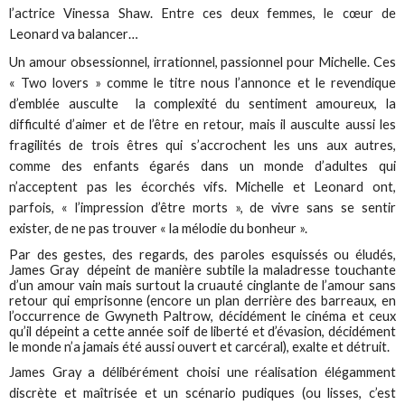
l’actrice Vinessa Shaw. Entre ces deux femmes, le cœur de
Leonard va balancer…
Un amour obsessionnel, irrationnel, passionnel pour Michelle. Ces
« Two lovers » comme le titre nous l’annonce et le revendique
d’emblée ausculte la complexité du sentiment amoureux, la
difficulté d’aimer et de l’être en retour, mais il ausculte aussi les
fragilités de trois êtres qui s’accrochent les uns aux autres,
comme des enfants égarés dans un monde d’adultes qui
n’acceptent pas les écorchés vifs. Michelle et Leonard ont,
parfois, « l’impression d’être morts », de vivre sans se sentir
exister, de ne pas trouver « la mélodie du bonheur ».
Par des gestes, des regards, des paroles esquissés ou éludés,
James Gray dépeint de manière subtile la maladresse touchante
d’un amour vain mais surtout la cruauté cinglante de l’amour sans
retour qui emprisonne (encore un plan derrière des barreaux, en
l’occurrence de Gwyneth Paltrow, décidément le cinéma et ceux
qu’il dépeint a cette année soif de liberté et d’évasion, décidément
le monde n’a jamais été aussi ouvert et carcéral), exalte et détruit.
James Gray a délibérément choisi une réalisation élégamment
discrète et maîtrisée et un scénario pudiques (ou lisses, c’est