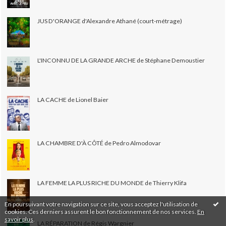
JUS D'ORANGE d'Alexandre Athané (court-métrage)
L'INCONNU DE LA GRANDE ARCHE de Stéphane Demoustier
LA CACHE de Lionel Baier
LA CHAMBRE D'À CÔTÉ de Pedro Almodovar
LA FEMME LA PLUS RICHE DU MONDE de Thierry Klifa
En poursuivant votre navigation sur ce site, vous acceptez l'utilisation de
cookies. Ces derniers assurent le bon fonctionnement de nos services.
En
savoir plus
.
LA RÉPARATION de Régis Wargnier