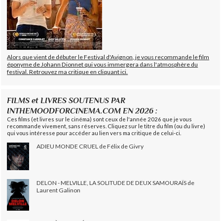
Alors que vient de débuter le Festival d'Avignon, je vous recommande le film
éponyme de Johann Dionnet qui vous immergera dans l'atmosphère du
festival. Retrouvez ma critique en cliquant ici.
FILMS et LIVRES SOUTENUS PAR
INTHEMOODFORCINEMA.COM EN 2026 :
Ces films (et livres sur le cinéma) sont ceux de l'année 2026 que je vous
recommande vivement, sans réserves. Cliquez sur le titre du film (ou du livre)
qui vous intéresse pour accéder au lien vers ma critique de celui-ci.
ADIEU MONDE CRUEL de Félix de Givry
DELON - MELVILLE, LA SOLITUDE DE DEUX SAMOURAÏS de
Laurent Galinon