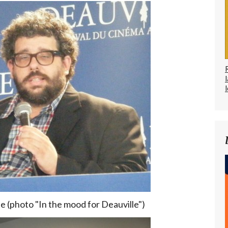
l
e (photo "In the mood for Deauville")