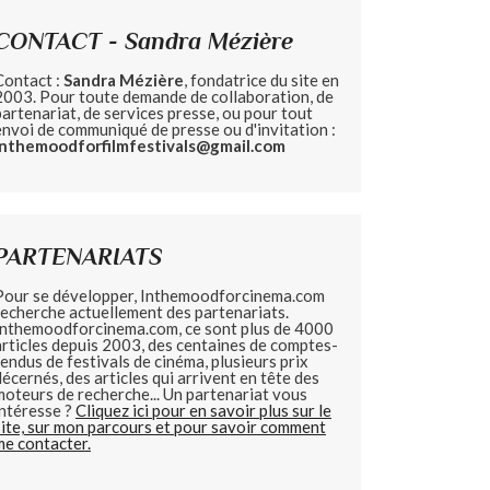
CONTACT - Sandra Mézière
Contact :
Sandra Mézière
, fondatrice du site en
2003. Pour toute demande de collaboration, de
partenariat, de services presse, ou pour tout
envoi de communiqué de presse ou d'invitation :
inthemoodforfilmfestivals@gmail.com
PARTENARIATS
Pour se développer, Inthemoodforcinema.com
recherche actuellement des partenariats.
Inthemoodforcinema.com, ce sont plus de 4000
articles depuis 2003, des centaines de comptes-
rendus de festivals de cinéma, plusieurs prix
décernés, des articles qui arrivent en tête des
moteurs de recherche... Un partenariat vous
intéresse ?
Cliquez ici pour en savoir plus sur le
site, sur mon parcours et pour savoir comment
me contacter.