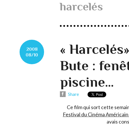
harcelés
« Harcelés»
2008
08/10
Bute : fenê
piscine…
Share
Ce film qui sort cette sema
Festival du Cinéma Américain
avais cons