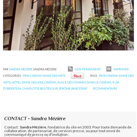
PAR
SANDRA MÉZIÈRE
SANDRA MÉZIÈRE
LIEN PERMANENT
IMPRIMER
CATÉGORIES :
PRIX CINÉMA DAME DES ARTS
TAGS :
PRIX CINÉMA DAME DES
ARTS
,
HÔTEL DAME DES ARS
,
CINÉMA
,
PLACE DES FEMMES DANS LE CINÉMA
,
ELSA
ZYBERSTEIN
,
CHARLOTTE BOUTELOUP
,
JÉRÔME BARCESSAT
0
COMMENTAIRE
CONTACT - Sandra Mézière
Contact :
Sandra Mézière
, fondatrice du site en 2003. Pour toute demande de
collaboration, de partenariat, de services presse, ou pour tout envoi de
communiqué de presse ou d'invitation :