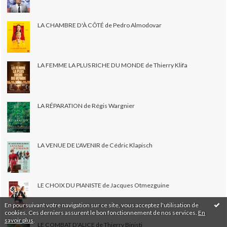
LA CHAMBRE D'À CÔTÉ de Pedro Almodovar
LA FEMME LA PLUS RICHE DU MONDE de Thierry Klifa
LA RÉPARATION de Régis Wargnier
LA VENUE DE L'AVENIR de Cédric Klapisch
LE CHOIX DU PIANISTE de Jacques Otmezguine
En poursuivant votre navigation sur ce site, vous acceptez l'utilisation de
cookies. Ces derniers assurent le bon fonctionnement de nos services.
En
savoir plus
.
LE COMBAT D'ALICE de Thierry Binisti