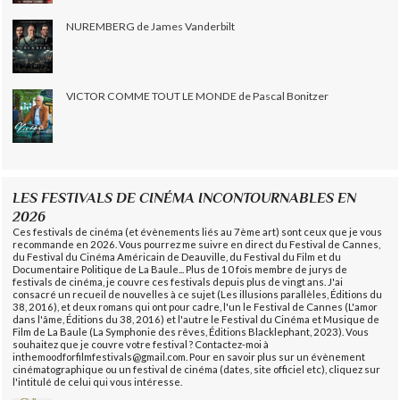
NUREMBERG de James Vanderbilt
VICTOR COMME TOUT LE MONDE de Pascal Bonitzer
LES FESTIVALS DE CINÉMA INCONTOURNABLES EN
2026
Ces festivals de cinéma (et évènements liés au 7ème art) sont ceux que je vous
recommande en 2026. Vous pourrez me suivre en direct du Festival de Cannes,
du Festival du Cinéma Américain de Deauville, du Festival du Film et du
Documentaire Politique de La Baule... Plus de 10 fois membre de jurys de
festivals de cinéma, je couvre ces festivals depuis plus de vingt ans. J'ai
consacré un recueil de nouvelles à ce sujet (Les illusions parallèles, Éditions du
38, 2016), et deux romans qui ont pour cadre, l'un le Festival de Cannes (L'amor
dans l'âme, Éditions du 38, 2016) et l'autre le Festival du Cinéma et Musique de
Film de La Baule (La Symphonie des rêves, Éditions Blacklephant, 2023). Vous
souhaitez que je couvre votre festival ? Contactez-moi à
inthemoodforfilmfestivals@gmail.com. Pour en savoir plus sur un évènement
cinématographique ou un festival de cinéma (dates, site officiel etc), cliquez sur
l'intitulé de celui qui vous intéresse.