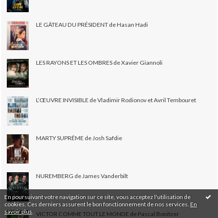
LE GÂTEAU DU PRÉSIDENT de Hasan Hadi
LES RAYONS ET LES OMBRES de Xavier Giannoli
L’ŒUVRE INVISIBLE de Vladimir Rodionov et Avril Tembouret
MARTY SUPRÊME de Josh Safdie
NUREMBERG de James Vanderbilt
En poursuivant votre navigation sur ce site, vous acceptez l'utilisation de
cookies. Ces derniers assurent le bon fonctionnement de nos services.
En
savoir plus
.
VICTOR COMME TOUT LE MONDE de Pascal Bonitzer