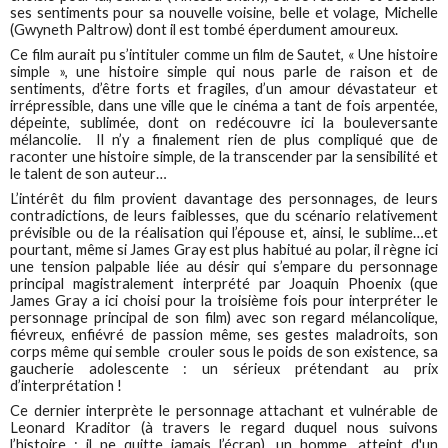
ses sentiments pour sa nouvelle voisine, belle et volage, Michelle
(Gwyneth Paltrow) dont il est tombé éperdument amoureux.
Ce film aurait pu s’intituler comme un film de Sautet, « Une histoire
simple », une histoire simple qui nous parle de raison et de
sentiments, d’être forts et fragiles, d’un amour dévastateur et
irrépressible, dans une ville que le cinéma a tant de fois arpentée,
dépeinte, sublimée, dont on redécouvre ici la bouleversante
mélancolie. Il n’y a finalement rien de plus compliqué que de
raconter une histoire simple, de la transcender par la sensibilité et
le talent de son auteur…
L’intérêt du film provient davantage des personnages, de leurs
contradictions, de leurs faiblesses, que du scénario relativement
prévisible ou de la réalisation qui l’épouse et, ainsi, le sublime…et
pourtant, même si James Gray est plus habitué au polar, il règne ici
une tension palpable liée au désir qui s’empare du personnage
principal magistralement interprété par Joaquin Phoenix (que
James Gray a ici choisi pour la troisième fois pour interpréter le
personnage principal de son film) avec son regard mélancolique,
fiévreux, enfiévré de passion même, ses gestes maladroits, son
corps même qui semble crouler sous le poids de son existence, sa
gaucherie adolescente : un sérieux prétendant au prix
d’interprétation !
Ce dernier interprète le personnage attachant et vulnérable de
Leonard Kraditor (à travers le regard duquel nous suivons
l’histoire : il ne quitte jamais l’écran), un homme, atteint d'un