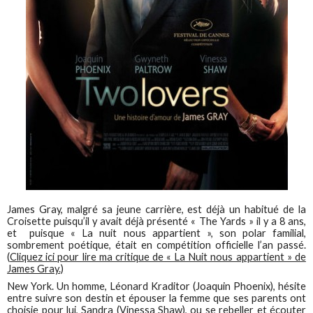
James Gray, malgré sa jeune carrière, est déjà un habitué de la
Croisette puisqu’il y avait déjà présenté « The Yards » il y a 8 ans,
et puisque « La nuit nous appartient », son polar familial,
sombrement poétique, était en compétition officielle l’an passé.
(
Cliquez ici pour lire ma critique de « La Nuit nous appartient » de
James Gray.)
New York. Un homme, Léonard Kraditor (Joaquin Phoenix), hésite
entre suivre son destin et épouser la femme que ses parents ont
choisie pour lui, Sandra (Vinessa Shaw), ou se rebeller et écouter