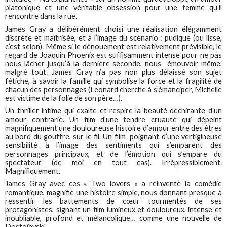
platonique et une véritable obsession pour une femme qu’il
rencontre dans la rue.
James Gray a délibérément choisi une réalisation élégamment
discrète et maîtrisée, et à l’image du scénario : pudique (ou lisse,
c’est selon). Même si le dénouement est relativement prévisible, le
regard de Joaquin Phoenix est suffisamment intense pour ne pas
nous lâcher jusqu’à la dernière seconde, nous émouvoir même,
malgré tout. James Gray n’a pas non plus délaissé son sujet
fétiche, à savoir la famille qui symbolise la force et la fragilité de
chacun des personnages (Leonard cherche à s’émanciper, Michelle
est victime de la folie de son père…).
Un thriller intime qui exalte et respire la beauté déchirante d'un
amour contrarié. Un film d’une tendre cruauté qui dépeint
magnifiquement une douloureuse histoire d’amour entre des êtres
au bord du gouffre, sur le fil. Un film poignant d’une vertigineuse
sensibilité à l’image des sentiments qui s’emparent des
personnages principaux, et de l’émotion qui s’empare du
spectateur (de moi en tout cas). Irrépressiblement.
Magnifiquement.
James Gray avec ces « Two lovers » a réinventé la comédie
romantique, magnifié une histoire simple, nous donnant presque à
ressentir les battements de cœur tourmentés de ses
protagonistes, signant un film lumineux et douloureux, intense et
inoubliable, profond et mélancolique… comme une nouvelle de
Dostoïevski,.