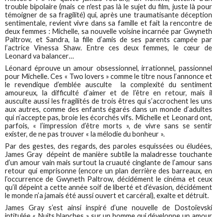
trouble bipolaire (mais ce n'est pas là le sujet du film, juste là pour
témoigner de sa fragilité) qui, après une traumatisante déception
sentimentale, revient vivre dans sa famille et fait la rencontre de
deux femmes : Michelle, sa nouvelle voisine incarnée par Gwyneth
Paltrow, et Sandra, la fille d’amis de ses parents campée par
l’actrice Vinessa Shaw. Entre ces deux femmes, le cœur de
Leonard va balancer…
Léonard éprouve un amour obsessionnel, irrationnel, passionnel
pour Michelle. Ces « Two lovers » comme le titre nous l’annonce et
le revendique d’emblée ausculte la complexité du sentiment
amoureux, la difficulté d’aimer et de l’être en retour, mais il
ausculte aussi les fragilités de trois êtres qui s’accrochent les uns
aux autres, comme des enfants égarés dans un monde d’adultes
qui n’accepte pas, broie les écorchés vifs. Michelle et Leonard ont,
parfois, « l’impression d’être morts », de vivre sans se sentir
exister, de ne pas trouver « la mélodie du bonheur ».
Par des gestes, des regards, des paroles esquissées ou éludées,
James Gray dépeint de manière subtile la maladresse touchante
d’un amour vain mais surtout la cruauté cinglante de l’amour sans
retour qui emprisonne (encore un plan derrière des barreaux, en
l’occurrence de Gwyneth Paltrow, décidément le cinéma et ceux
qu’il dépeint a cette année soif de liberté et d’évasion, décidément
le monde n’a jamais été aussi ouvert et carcéral), exalte et détruit.
James Gray s’est ainsi inspiré d’une nouvelle de Dostoïevski
intitulée « Nuits blanches » sur un homme qui développe un amour