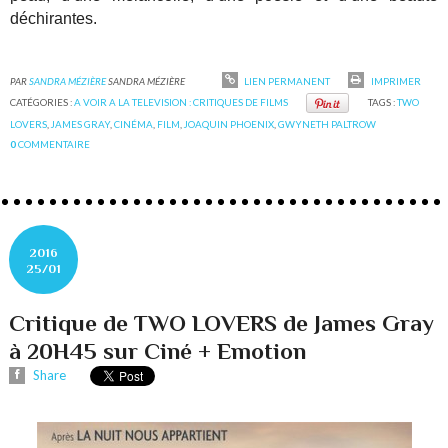
déchirantes.
PAR
SANDRA MÉZIÈRE
SANDRA MÉZIÈRE
LIEN PERMANENT
IMPRIMER
CATÉGORIES :
A VOIR A LA TELEVISION : CRITIQUES DE FILMS
TAGS :
TWO
LOVERS
,
JAMES GRAY
,
CINÉMA
,
FILM
,
JOAQUIN PHOENIX
,
GWYNETH PALTROW
0
COMMENTAIRE
2016
25/01
Critique de TWO LOVERS de James Gray
à 20H45 sur Ciné + Emotion
Share