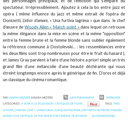
des personnages principaux, et de l’émotion qui s’empare du
spectateur. Irrépressiblement. Ajoutez à cela la bo entre jazz et
opéra ( même influence du jazz et même extrait de l’opéra de
Donizetti,
L’elisir d’amore
, « Una furtiva lagrima » que dans le chef
d’œuvre de
Woody Allen « Match point »
dans lequel on retrouve
la même élégance dans la mise en scène et la même "opposition"
entre la femme brune et la femme blonde sans oublier également
la référence commune à Dostoïevski… : les ressemblances entre
les deux films sont trop nombreuses pour être le fruit du hasard ),
et James Gray parvient à faire d’une histoire a priori simple un très
grand film d’une mélancolie d’une beauté déchirante qui nous
étreint longtemps encore après le générique de fin. D’ores et déjà
un classique du cinéma romantique.
PAR
SANDRA MÉZIÈRE
SANDRA MÉZIÈRE
LIEN PERMANENT
IMPRIMER
CATÉGORIES :
A VOIR A LA TELEVISION : CRITIQUES DE FILMS
TAGS :
TWO
LOVERS
,
CINÉMA
,
CINÉ +
,
JAMES GRAY
,
JOAQUIN PHOENIX
,
GWYNETH PALTROW
,
VINESSA
SHAW
,
FILM
,
CRITIQUE
,
IN THE MOOD FOR CINEMA
,
TÉLÉVISION
0
COMMENTAIRE