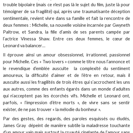
trouble bipolaire (mais ce n'est pas là le sujet du film, juste là pour
témoigner de sa fragilité) qui, après une traumatisante déception
sentimentale, revient vivre dans sa famille et fait la rencontre de
deux femmes : Michelle, sa nouvelle voisine incarnée par Gwyneth
Paltrow, et Sandra, la fille d’amis de ses parents campée par
l’actrice Vinessa Shaw. Entre ces deux femmes, le cœur de
Leonard va balancer…
Il éprouve ainsi un amour obsessionnel, irrationnel, passionnel
pour Michelle. Ces « Two lovers » comme le titre nous l’annonce et
le revendique d’emblée ausculte la complexité du sentiment
amoureux, la difficulté d’aimer et de l’être en retour, mais il
ausculte aussi les fragilités de trois êtres qui s’accrochent les uns
aux autres, comme des enfants égarés dans un monde d’adultes
qui n’acceptent pas les écorchés vifs. Michelle et Leonard ont,
parfois, « l’impression d’être morts », de vivre sans se sentir
exister, de ne pas trouver « la mélodie du bonheur ».
Par des gestes, des regards, des paroles esquissés ou éludés,
James Gray dépeint de manière subtile la maladresse touchante
d’un amour vain mais surtout la cruauté cinglante de l’amour sans