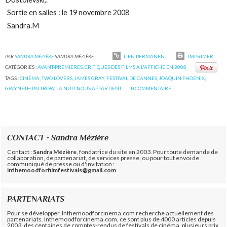
Sortie en salles : le 19 novembre 2008
Sandra.M
PAR
SANDRA MÉZIÈRE
SANDRA MÉZIÈRE
LIEN PERMANENT
IMPRIMER
CATÉGORIES :
AVANT-PREMIERES
,
CRITIQUES DES FILMS A L'AFFICHE EN 2008
TAGS :
CINÉMA
,
TWO LOVERS
,
JAMES GRAY
,
FESTIVAL DE CANNES
,
JOAQUIN PHOENIX
,
GWYNETH PALTROW
,
LA NUIT NOUS APPARTIENT
0
COMMENTAIRE
CONTACT - Sandra Mézière
Contact :
Sandra Mézière
, fondatrice du site en 2003. Pour toute demande de
collaboration, de partenariat, de services presse, ou pour tout envoi de
communiqué de presse ou d'invitation :
inthemoodforfilmfestivals@gmail.com
PARTENARIATS
Pour se développer, Inthemoodforcinema.com recherche actuellement des
partenariats. Inthemoodforcinema.com, ce sont plus de 4000 articles depuis
2003, des centaines de comptes-rendus de festivals de cinéma, plusieurs prix