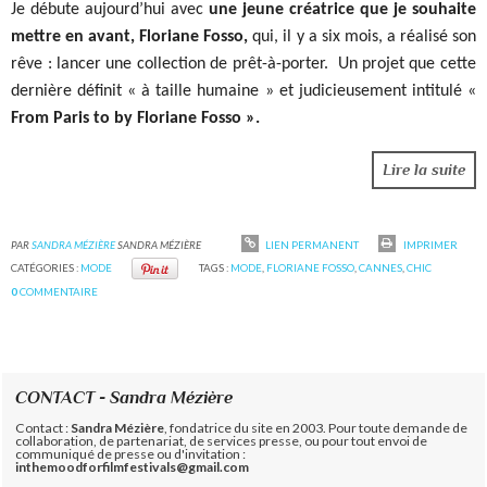
Je débute aujourd’hui avec
une jeune créatrice que je souhaite
mettre en avant, Floriane Fosso,
qui, il y a six mois, a réalisé son
rêve : lancer une collection de prêt-à-porter.
Un projet que cette
dernière définit « à taille humaine » et judicieusement intitulé «
From Paris to by Floriane Fosso ».
Lire la suite
PAR
SANDRA MÉZIÈRE
SANDRA MÉZIÈRE
LIEN PERMANENT
IMPRIMER
CATÉGORIES :
MODE
TAGS :
MODE
,
FLORIANE FOSSO
,
CANNES
,
CHIC
0
COMMENTAIRE
CONTACT - Sandra Mézière
Contact :
Sandra Mézière
, fondatrice du site en 2003. Pour toute demande de
collaboration, de partenariat, de services presse, ou pour tout envoi de
communiqué de presse ou d'invitation :
inthemoodforfilmfestivals@gmail.com