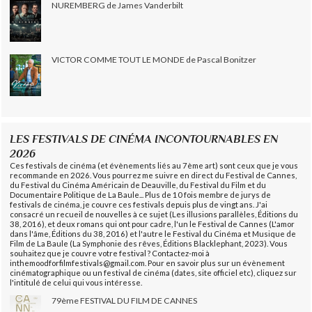
NUREMBERG de James Vanderbilt
VICTOR COMME TOUT LE MONDE de Pascal Bonitzer
LES FESTIVALS DE CINÉMA INCONTOURNABLES EN
2026
Ces festivals de cinéma (et évènements liés au 7ème art) sont ceux que je vous
recommande en 2026. Vous pourrez me suivre en direct du Festival de Cannes,
du Festival du Cinéma Américain de Deauville, du Festival du Film et du
Documentaire Politique de La Baule... Plus de 10 fois membre de jurys de
festivals de cinéma, je couvre ces festivals depuis plus de vingt ans. J'ai
consacré un recueil de nouvelles à ce sujet (Les illusions parallèles, Éditions du
38, 2016), et deux romans qui ont pour cadre, l'un le Festival de Cannes (L'amor
dans l'âme, Éditions du 38, 2016) et l'autre le Festival du Cinéma et Musique de
Film de La Baule (La Symphonie des rêves, Éditions Blacklephant, 2023). Vous
souhaitez que je couvre votre festival ? Contactez-moi à
inthemoodforfilmfestivals@gmail.com. Pour en savoir plus sur un évènement
cinématographique ou un festival de cinéma (dates, site officiel etc), cliquez sur
l'intitulé de celui qui vous intéresse.
79ème FESTIVAL DU FILM DE CANNES