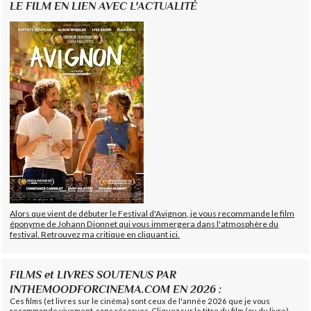
LE FILM EN LIEN AVEC L'ACTUALITÉ
Alors que vient de débuter le Festival d'Avignon, je vous recommande le film
éponyme de Johann Dionnet qui vous immergera dans l'atmosphère du
festival. Retrouvez ma critique en cliquant ici.
FILMS et LIVRES SOUTENUS PAR
INTHEMOODFORCINEMA.COM EN 2026 :
Ces films (et livres sur le cinéma) sont ceux de l'année 2026 que je vous
recommande vivement, sans réserves. Cliquez sur le titre du film (ou du livre)