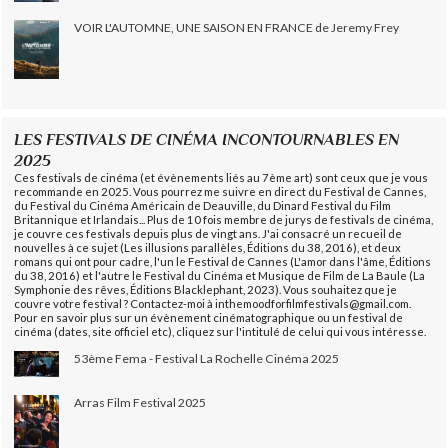
VOIR L'AUTOMNE, UNE SAISON EN FRANCE de Jeremy Frey
LES FESTIVALS DE CINÉMA INCONTOURNABLES EN
2025
Ces festivals de cinéma (et évènements liés au 7ème art) sont ceux que je vous
recommande en 2025. Vous pourrez me suivre en direct du Festival de Cannes,
du Festival du Cinéma Américain de Deauville, du Dinard Festival du Film
Britannique et Irlandais... Plus de 10 fois membre de jurys de festivals de cinéma,
je couvre ces festivals depuis plus de vingt ans. J'ai consacré un recueil de
nouvelles à ce sujet (Les illusions parallèles, Éditions du 38, 2016), et deux
romans qui ont pour cadre, l'un le Festival de Cannes (L'amor dans l'âme, Éditions
du 38, 2016) et l'autre le Festival du Cinéma et Musique de Film de La Baule (La
Symphonie des rêves, Éditions Blacklephant, 2023). Vous souhaitez que je
couvre votre festival ? Contactez-moi à inthemoodforfilmfestivals@gmail.com.
Pour en savoir plus sur un évènement cinématographique ou un festival de
cinéma (dates, site officiel etc), cliquez sur l'intitulé de celui qui vous intéresse.
53ème Fema - Festival La Rochelle Cinéma 2025
Arras Film Festival 2025