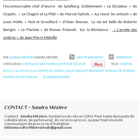
l'incontournable chef d'œuvre de Spielberg. Evidemment « Le Dictateur » de
Chaplin, « Le Chagrin et La Pitié » de Marcel Ophüls, « Au revoir les enfants » de
Louis Malle, « Nuit et brouillard » d'Alain Resnais, La vie est belle de Roberto
Benigni. « Le Pianiste » de Roman Polanski. Sur la Résistance :
« L'armée des
ombres » de Jean-Pierre Melville
PAR
SANDRA MÉZIÈRE
SANDRA MÉZIÈRE
LIEN PERMANENT
IMPRIMER
CATÉGORIES :
CRITIQUES DES FILMS A L'AFFICHE EN 2010
TAGS :
CINÉMA
,
RAFLE
,
CEL D'HIV
,
ELLE S'APPELAIT SARAH
,
GILLES PAQUET-BRENNER
,
TATIANA DE ROSNAY
,
KRISTIN SCOTT-THOMAS
2
COMMENTAIRES
CONTACT - Sandra Mézière
Contact :
Sandra Mézière
, fondatrice du site en 2003. Pour toute demande de
collaboration, de partenariat, de services presse, ou pour tout envoi de
communiqué de presse ou d'invitation :
inthemoodforfilmfestivals@gmail.com