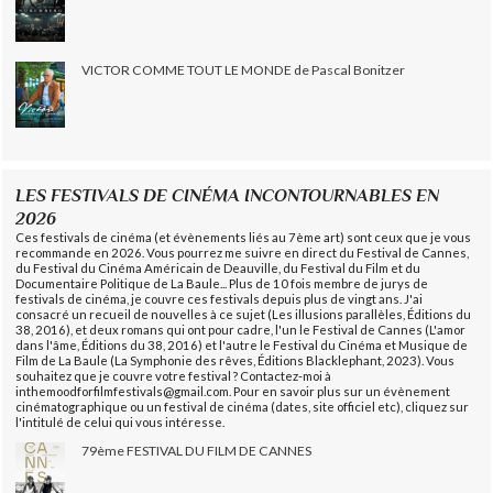
VICTOR COMME TOUT LE MONDE de Pascal Bonitzer
LES FESTIVALS DE CINÉMA INCONTOURNABLES EN
2026
Ces festivals de cinéma (et évènements liés au 7ème art) sont ceux que je vous
recommande en 2026. Vous pourrez me suivre en direct du Festival de Cannes,
du Festival du Cinéma Américain de Deauville, du Festival du Film et du
Documentaire Politique de La Baule... Plus de 10 fois membre de jurys de
festivals de cinéma, je couvre ces festivals depuis plus de vingt ans. J'ai
consacré un recueil de nouvelles à ce sujet (Les illusions parallèles, Éditions du
38, 2016), et deux romans qui ont pour cadre, l'un le Festival de Cannes (L'amor
dans l'âme, Éditions du 38, 2016) et l'autre le Festival du Cinéma et Musique de
Film de La Baule (La Symphonie des rêves, Éditions Blacklephant, 2023). Vous
souhaitez que je couvre votre festival ? Contactez-moi à
inthemoodforfilmfestivals@gmail.com. Pour en savoir plus sur un évènement
cinématographique ou un festival de cinéma (dates, site officiel etc), cliquez sur
l'intitulé de celui qui vous intéresse.
79ème FESTIVAL DU FILM DE CANNES