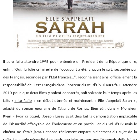
Il aura fallu attendre 1995 pour entendre un Président de la République dire,
enfin, "Oui, la folie criminelle de l'occupant a été, chacun le sait, secondée par
des Français, secondée par l'Etat français...", reconnaissant ainsi officiellement la
responsabilité de l’Etat Français dans l’horreur du Vel d’Hiv. Il aura fallu attendre
2010 pour que deux films y soient consacrés, soit soixante-huit temps après les
faits :
« La Rafle
» en début d’année et maintenant « Elle s’appelait Sarah »,
adapté du roman éponyme de Tatiana de Rosnay. Bien sûr, dans «
Monsieur
Klein » (voir critique
), Joseph Losey avait déjà fait la démonstration implacable
de l’absurdité effroyable de l’holocauste et en particulier du Vel d’Hiv mais le
cinéma ne s’était jamais encore réellement emparé pleinement du sujet de la
rafle. Une vraie nécessité à entendre certains propos que j’évoquais déjà,
ici,
au