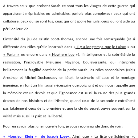
A travers ceux que croisent Sarah ce sont tous les visages de cette guerre qui
apparaissent méprisables ou admirables, parfois plus complexes : ceux qui ont
collaboré, ceux qui se sont tus, ceux qui ont spolié les juifs, ceux qui ont aidé au
péril de leur vie.
L’intensité du jeu de Kristin Scott-Thomas, encore une fois remarquable (et si
différente des rôles qu’elle incarnait dans «
Il y a longtemps que je t’aime
» ou
« Partir »
ou encore dans «
Nowhere boy
»), l’intelligence et la sobriété de la
réalisation, l’incroyable Mélusine Mayance, bouleversante, qui interprète
brillamment la fragilité obstinée de la petite Sarah, les rôles secondaires (Niels
Arestrup et Michel Duchaussoy en tête), le scénario efficace et le montage
ingénieux en font un film aussi nécessaire que poignant et qui nous rappelle que
la mémoire est un devoir et que l’ignorance est aussi la cause des plus grands
drames de nos histoires et de l’Histoire, quand ceux de la seconde n’entraînent
pas fatalement ceux de la première et que la clé du secret ouvre souvent sur la
vérité mais aussi la paix et la liberté.
Pour en savoir plus, une nouvelle fois, je vous recommande donc de voir :
« Monsieur Klein » de Joseph Losey
,. Ainsi que « La liste de Schindler »,