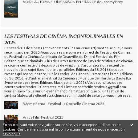
VOIR L'AUTOMNE, UNE SAISON EN FRANCE de Jeremy Frey
LES FESTIVALS DE CINÉMA INCONTOURNABLES EN
2025
Ces festivals de cinéma (et évènements liés au 7ème art) sont ceux que je vous
recommande en 2025. Vous pourrez me suivre en direct du Festival de Cannes,
du Festival du Cinéma Américain de Deauville, du Dinard Festival du Film
Britannique et Irlandais... Plus de 10 fois membre de jurys de festivals de cinéma,
je couvre ces festivals depuis plus de vingt ans. J'ai consacré un recueil de
nouvelles à ce sujet (Les illusions parallèles, Éditions du 38, 2016), et deux
romans qui ont pour cadre, l'un le Festival de Cannes (L'amor dans l'âme, Éditions
du 38, 2016) et l'autre le Festival du Cinéma et Musique de Film de La Baule (La
Symphonie des rêves, Éditions Blacklephant, 2023). Vous souhaitez que je
couvre votre festival ? Contactez-moi à inthemoodforfilmfestivals@gmail.com.
Pour en savoir plus sur un évènement cinématographique ou un festival de
cinéma (dates, site officiel etc), cliquez sur l'intitulé de celui qui vous intéresse.
53ème Fema - Festival La Rochelle Cinéma 2025
Arras Film Festival 2025
En poursuivant votre navigation sur ce site, vous acceptez l'utilisation de
cookies. Ces derniers assurent le bon fonctionnement de nos services.
En
savoir plus
.