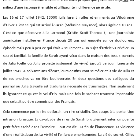
milieu d’une incompréhensible et affligeante indifférence générale.
Les 16 et 17 juillet 1942, 13000 juifs furent raflés et emmenés au Vélodrome
d’Hiver. C’est ce qui est arrivé à Sarah (Mélusine Mayance), alors âgée de 10 ans.
C’est ce que découvre Julia Jarmond (Kristin Scott-Thomas ), une journaliste
américaine installée en France depuis 20 ans qui enquête sur ce douloureux
épisode mais peu à peu ce qui était « seulement » un sujet d’article va révéler un
secret familial, la famille de Sarah ayant vécu dans la maison des beaux-parents
de Julia (celle où Julia projette justement de vivre) jusqu’à ce jour funeste de
juillet 1942. A soixante ans d’écart, leurs destins vont se mêler et la vie de Julia et
de ses proches va en être bouleversée.
En deux questions des collègues du
journal où Julia travaille est traduite la nécessité de transmettre. Non seulement
ils ignorent ce qu’est le Vel d’Hiv mais une fois le sachant trouvent impensable
que cela ait pu être commis par des Français.
Cela commence par le rire de Sarah, un rire cristallin. Des coups à la porte. Une
intrusion brusque. La cavalcade de rires de Sarah brutalement interrompue. Le
petit frère caché dans l’armoire. Tout est dit. La fin de l’innocence. La violence
d’une réalité absurde. La vérité et l’enfance emprisonnées. La clé du secret. Gilles